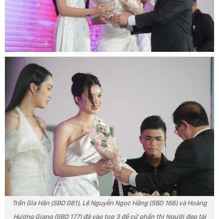
Trần Gia Hân (SBD 081), Lê Nguyễn Ngọc Hằng (SBD 166) và Hoàng
Hương Giang (SBD 177) đã vào top 3 đề cử phần thi Người đẹp tài