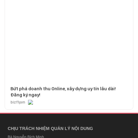
Bứt phá doanh thu Online, xây dựng uy tín lâu dài!
Đăng ký ngay!
bizfly.vn
CHỊU TRÁCH NHIỆM QUẢN LÝ NỘI DUNG
Bà Nguyễn Bích Minh