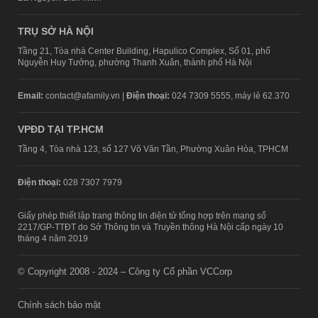
TRỤ SỞ HÀ NỘI
Tầng 21, Tòa nhà Center Building, Hapulico Complex, Số 01, phố
Nguyễn Huy Tưởng, phường Thanh Xuân, thành phố Hà Nội
Email:
contact@afamily.vn |
Điện thoại:
024 7309 5555, máy lẻ 62.370
VPĐD TẠI TP.HCM
Tầng 4, Tòa nhà 123, số 127 Võ Văn Tần, Phường Xuân Hòa, TPHCM
Điện thoại:
028 7307 7979
Giấy phép thiết lập trang thông tin điện tử tổng hợp trên mạng số
2217/GP-TTĐT do Sở Thông tin và Truyền thông Hà Nội cấp ngày 10
tháng 4 năm 2019
© Copyright 2008 - 2024 – Công ty Cổ phần VCCorp
Chính sách bảo mật