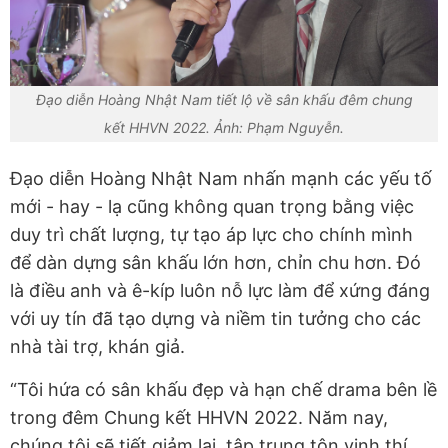
Đạo diễn Hoàng Nhật Nam tiết lộ về sân khấu đêm chung
kết HHVN 2022. Ảnh: Phạm Nguyễn.
Đạo diễn Hoàng Nhật Nam nhấn mạnh các yếu tố
mới - hay - lạ cũng không quan trọng bằng việc
duy trì chất lượng, tự tạo áp lực cho chính mình
để dàn dựng sân khấu lớn hơn, chỉn chu hơn. Đó
là điều anh và ê-kíp luôn nỗ lực làm để xứng đáng
với uy tín đã tạo dựng và niềm tin tưởng cho các
nhà tài trợ, khán giả.
“Tôi hứa có sân khấu đẹp và hạn chế drama bên lề
trong đêm Chung kết HHVN 2022. Năm nay,
chúng tôi sẽ tiết giảm lại, tập trung tôn vinh thí