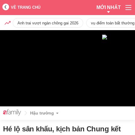
MỚI NHẤT
VỀ TRANG CHỦ
Anh trai vượt ngàn chông gai 2026
vụ điểm toán bất thường
Hậu trường
Hé lộ sân khấu, kịch bản Chung kết