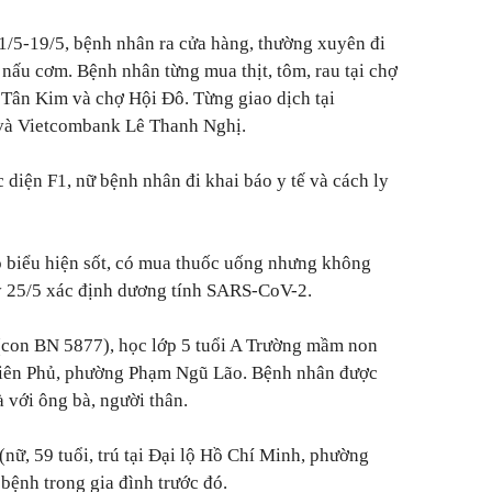
 1/5-19/5, bệnh nhân ra cửa hàng, thường xuyên đi
nấu cơm. Bệnh nhân từng mua thịt, tôm, rau tại chợ
 Tân Kim và chợ Hội Đô. Từng giao dịch tại
và Vietcombank Lê Thanh Nghị.
ộc diện F1, nữ bệnh nhân đi khai báo y tế và cách ly
 biểu hiện sốt, có mua thuốc uống nhưng không
y 25/5 xác định dương tính SARS-CoV-2.
(con BN 5877), học lớp 5 tuổi A Trường mầm non
 Biên Phủ, phường Phạm Ngũ Lão. Bệnh nhân được
 với ông bà, người thân.
nữ, 59 tuổi, trú tại Đại lộ Hồ Chí Minh, phường
 bệnh trong gia đình trước đó.