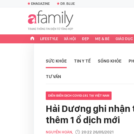
EMAGAZINE
DR. BLUE
LIFESTYLE
XÃ HỘI
ĐẸP
MẸ & BÉ
GIÁO DỤC
SỨC KHỎE
TIN Y TẾ
SỐNG KHỎE
PH
TƯ VẤN
DIỄN BIẾN DỊCH COVID-191 TẠI VIỆT NAM
Hải Dương ghi nhận 
thêm 1 ổ dịch mới
NGUYỄN HOÀN,
20:22 26/05/2021