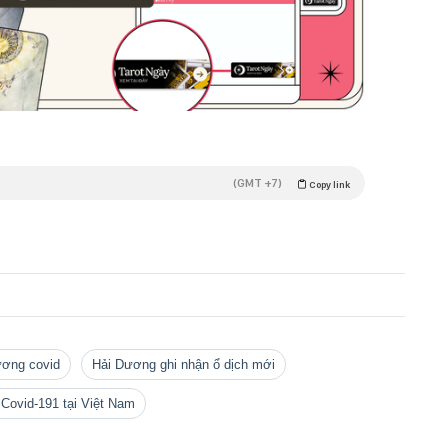
(GMT +7)
Copy link
ương covid
Hải Dương ghi nhận ổ dịch mới
h Covid-191 tại Việt Nam