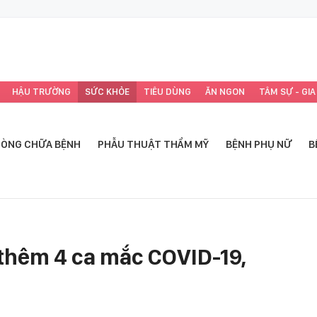
HẬU TRƯỜNG
SỨC KHỎE
TIÊU DÙNG
ĂN NGON
TÂM SỰ - GIA
ÒNG CHỮA BỆNH
PHẪU THUẬT THẨM MỸ
BỆNH PHỤ NỮ
B
thêm 4 ca mắc COVID-19,