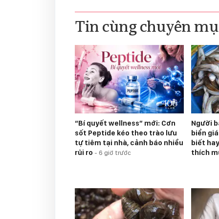
Tin cùng chuyên mụ
“Bí quyết wellness” mới: Cơn
Người bá
sốt Peptide kéo theo trào lưu
biển gi
tự tiêm tại nhà, cảnh báo nhiều
biết hay
rủi ro
thích 
-
6 giờ trước