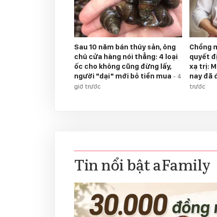
Sau 10 năm bán thủy sản, ông
Chồng m
chủ cửa hàng nói thẳng: 4 loại
quyết đ
ốc cho không cũng đừng lấy,
xạ trị: 
người "dại" mới bỏ tiền mua
nay đã 
-
4
giờ trước
trước
Tin nổi bật aFamily