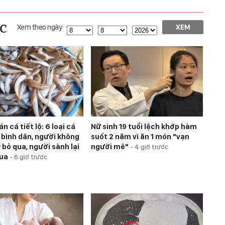
c
Xem theo ngày
XEM
n cá tiết lộ: 6 loại cá
Nữ sinh 19 tuổi lệch khớp hàm
á bình dân, người không
suốt 2 năm vì ăn 1 món "vạn
 bỏ qua, người sành lại
người mê"
-
4 giờ trước
mua
-
6 giờ trước