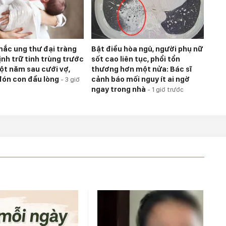
ắc ung thư đại tràng
Bật điều hòa ngủ, người phụ nữ
ịnh trữ tinh trùng trước
sốt cao liên tục, phổi tổn
Một năm sau cưới vợ,
thương hơn một nửa: Bác sĩ
đón con đầu lòng
cảnh báo mối nguy ít ai ngờ
-
3 giờ
ngay trong nhà
-
1 giờ trước