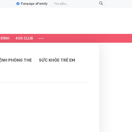
Fanpage aFamily
 ĐÌNH
40S CLUB
ỆNH PHÒNG THE
SỨC KHỎE TRẺ EM