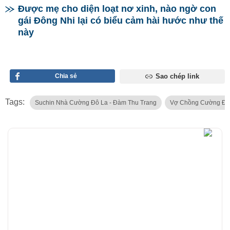
Được mẹ cho diện loạt nơ xinh, nào ngờ con
gái Đông Nhi lại có biểu cảm hài hước như thế
này
Chia sẻ
Sao chép link
Tags:
Suchin Nhà Cường Đô La - Đàm Thu Trang
Vợ Chồng Cường Đô 