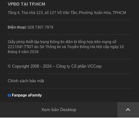
VPĐD TẠI TP.HCM
Tầng 4, Tòa nhà 123, số 127 Võ Văn Tần, Phường Xuân Hòa, TPHCM
Điện thoại:
028 7307 7979
Giấy phép thiết lập trang thông tin điện tử tổng hợp trên mạng số
2217/GP-TTĐT do Sở Thông tin và Truyền thông Hà Nội cấp ngày 10
tháng 4 năm 2019
© Copyright 2008 - 2024 – Công ty Cổ phần VCCorp
Chính sách bảo mật
Fanpage aFamily
Xem bản Desktop