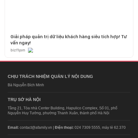
Giải pháp quản trị dữ liệu khách hàng siêu tích hợp! Tư
vấn ngay!
bizfly.vn
CHỊU TRÁCH NHIỆM QUẢN LÝ NỘI DUNG
Bà Nguyễn Bích Minh
TRỤ SỞ HÀ NỘI
Tầng 21, Tòa nhà Center Building, Hapulico Complex, Số 01, phố
Nguyễn Huy Tưởng, phường Thanh Xuân, thành phố Hà Nội
Email:
contact@afamily.vn |
Điện thoại:
024 7309 5555, máy lẻ 62.370