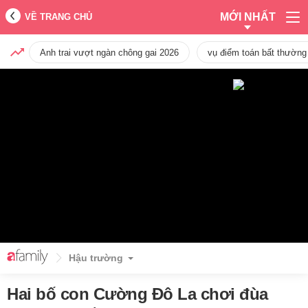
MỚI NHẤT
VỀ TRANG CHỦ
Anh trai vượt ngàn chông gai 2026
vụ điểm toán bất thường
Hậu trường
Hai bố con Cường Đô La chơi đùa