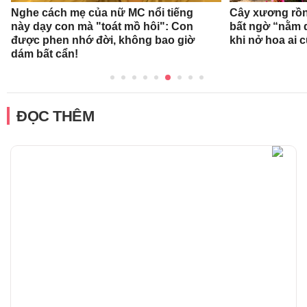
Nghe cách mẹ của nữ MC nổi tiếng
Cây xương rồn
này dạy con mà "toát mồ hôi": Con
bất ngờ “nằm 
được phen nhớ đời, không bao giờ
khi nở hoa ai c
dám bất cẩn!
ĐỌC THÊM