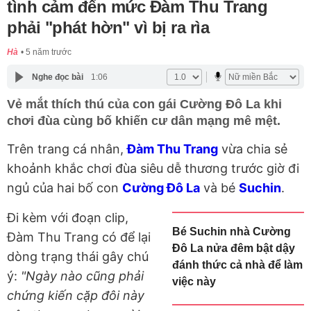
tình cảm đến mức Đàm Thu Trang
phải "phát hờn" vì bị ra rìa
Hà
5 năm trước
Nghe đọc bài
1:06
Vẻ mắt thích thú của con gái Cường Đô La khi
chơi đùa cùng bố khiến cư dân mạng mê mệt.
Trên trang cá nhân,
Đàm Thu Trang
vừa chia sẻ
khoảnh khắc chơi đùa siêu dễ thương trước giờ đi
ngủ của hai bố con
Cường Đô La
và bé
Suchin
.
Đi kèm với đoạn clip,
Bé Suchin nhà Cường
Đàm Thu Trang có để lại
Đô La nửa đêm bật dậy
dòng trạng thái gây chú
đánh thức cả nhà để làm
ý:
"Ngày nào cũng phải
việc này
chứng kiến cặp đôi này