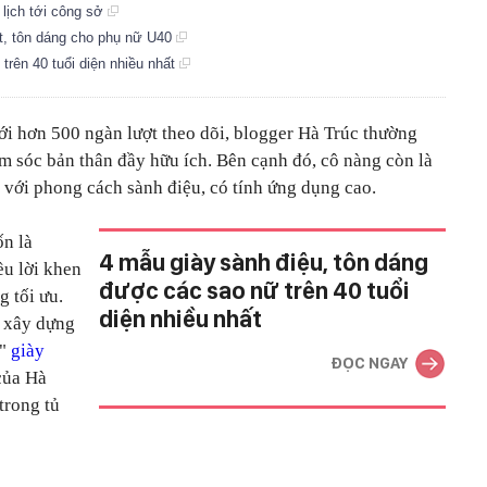
 lịch tới công sở
ật, tôn dáng cho phụ nữ U40
trên 40 tuổi diện nhiều nhất
ới hơn 500 ngàn lượt theo dõi, blogger Hà Trúc thường
m sóc bản thân đầy hữu ích. Bên cạnh đó, cô nàng còn là
với phong cách sành điệu, có tính ứng dụng cao.
ốn là
4 mẫu giày sành điệu, tôn dáng
u lời khen
được các sao nữ trên 40 tuổi
g tối ưu.
diện nhiều nhất
c xây dựng
p"
giày
ĐỌC NGAY
của Hà
trong tủ