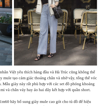
nhân Việt yêu thích hàng đầu và Hà Trúc cũng không thể
ày mule tạo cảm giác thoáng chân và nhờ vậy, tổng thể vóc
n. Mẫu giày này rất phù hợp với các set đồ phóng khoáng
 mi và chân váy hay áo hai dây kết hợp với quần short.
 1m60 hãy bổ sung giày mule cao gót cho tủ đồ để hiệu