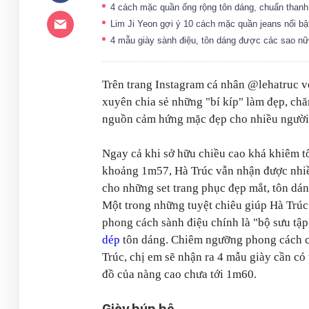
4 cách mặc quần ống rộng tôn dáng, chuẩn thanh
Lim Ji Yeon gợi ý 10 cách mặc quần jeans nổi b
4 mẫu giày sành điệu, tôn dáng được các sao nữ 
Trên trang Instagram cá nhân @lehatruc v
xuyên chia sẻ những "bí kíp" làm đẹp, chă
nguồn cảm hứng mặc đẹp cho nhiều người 
Ngay cả khi sở hữu chiều cao khá khiêm t
khoảng 1m57, Hà Trúc vẫn nhận được nhiề
cho những set trang phục đẹp mắt, tôn dán
Một trong những tuyệt chiêu giúp Hà Trú
phong cách sành điệu chính là "bộ sưu tậ
dép
tôn dáng. Chiêm ngưỡng phong cách 
Trúc, chị em sẽ nhận ra 4 mẫu giày cần có 
đồ của nàng cao chưa tới 1m60.