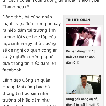
thì các học sinh của trường đã thoát ra luôn", bà
Thanh nêu rõ.
Đồng thời, bà cũng nhấn
TIN LIÊN QUAN
mạnh, việc đưa thông tin xảy
ra hiếp dâm tại trường ảnh
hưởng tới việc học tập của
học sinh vì vậy nhà trường
sẽ đề nghị cơ quan công an
Rủ bạn đồng tính 13
xử lý nghiêm những người
tuổi vào khách sạn
dâm ô
đưa thông tin hiếp dâm lên
facebook.
Lãnh đạo Công an quận
Hoàng Mai cũng bác bỏ
thông tin học sinh nhà
Dùng gấu bông dụ dỗ,
trường bị hiếp dâm như
dâm ô bé gái 11 tuổi