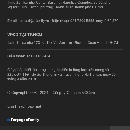
Tầng 21, Tòa nhà Center Building, Hapulico Complex, Số 01, phố
Nguyễn Huy Tưởng, phường Thanh Xuân, thành phố Hà Nội
Email:
contact@afamily.vn |
Điện thoại:
024 7309 5555, máy lẻ 62.370
VPĐD TẠI TP.HCM
Tầng 4, Tòa nhà 123, số 127 Võ Văn Tần, Phường Xuân Hòa, TPHCM
Điện thoại:
028 7307 7979
Giấy phép thiết lập trang thông tin điện tử tổng hợp trên mạng số
2217/GP-TTĐT do Sở Thông tin và Truyền thông Hà Nội cấp ngày 10
tháng 4 năm 2019
© Copyright 2008 - 2024 – Công ty Cổ phần VCCorp
Chính sách bảo mật
Fanpage aFamily