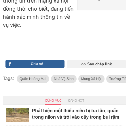
thông tin trên mạng xã hội
đồng thời cho biết, đang tiến
hành xác minh thông tin về
vụ việc.
Chia sẻ
Sao chép link
Tags:
Quận Hoàng Mai
Nhà Vệ Sinh
Mạng Xã Hội
Trường Tiểu
CÙNG MỤC
ĐANG HOT
Phát hiện một thiếu niên bị tra tấn, quấn
trong nilon và trói vào cây trong bụi rậm