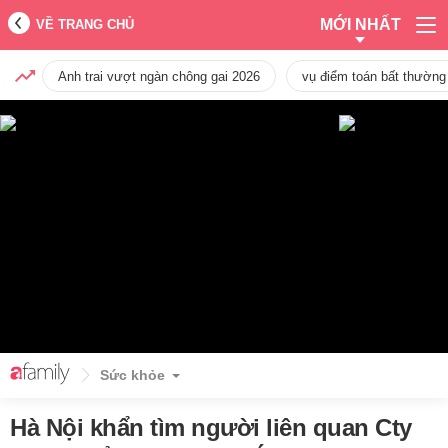
MỚI NHẤT
VỀ TRANG CHỦ
Anh trai vượt ngàn chông gai 2026
vụ điểm toán bất thường
Sức khỏe
Hà Nội khẩn tìm người liên quan Cty