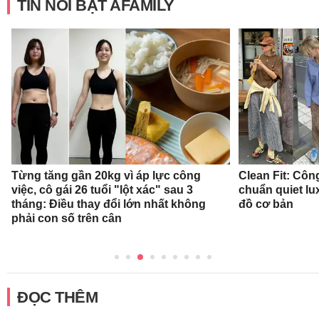
TIN NỔI BẬT AFAMILY
Từng tăng gần 20kg vì áp lực công
Clean Fit: Cô
việc, cô gái 26 tuổi "lột xác" sau 3
chuẩn quiet l
tháng: Điều thay đổi lớn nhất không
đồ cơ bản
phải con số trên cân
ĐỌC THÊM