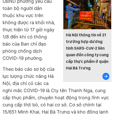
UBND phường yêu cầu
toàn bộ người dân
thuộc khu vực trên
không được ra khỏi nhà,
thực hiện từ 17 giờ ngày
Hà Nội thông tin về 21
1/8 đến khi có thông
trường hợp dương
báo của Ban chỉ đạo
tính SARS-CoV-2 liên
phòng chống dịch
quan đến công ty cung
COVID-19 phường.
cấp thực phẩm ở quận
Hai Bà Trưng
Theo báo cáo sơ bộ của
lực lượng chức năng Hà
Nội, địa chỉ có các ca
nghi mắc COVID-19 là Cty tên Thanh Nga, cung
cấp thực phẩm, chuyên hoạt động trong lĩnh vực
cung cấp thịt bò, có hai cơ sở. Cơ sở chính tại
15/651 Minh Khai, Hai Bà Trưng và kho đông lạnh