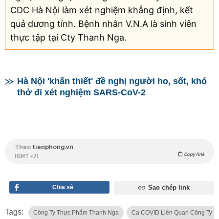
CDC Hà Nội làm xét nghiệm khẳng định, kết
quả dương tính. Bệnh nhân V.N.A là sinh viên
thực tập tại Cty Thanh Nga.
Hà Nội 'khẩn thiết' đề nghị người ho, sốt, khó
thở đi xét nghiệm SARS-CoV-2
Theo
tienphong.vn
Copy link
(GMT +7)
Chia sẻ
Sao chép link
Tags:
Công Ty Thực Phẩm Thanh Nga
Ca COVID Liên Quan Công Ty T