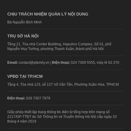
CHỊU TRÁCH NHIỆM QUẢN LÝ NỘI DUNG
Bà Nguyễn Bích Minh
TRỤ SỞ HÀ NỘI
Tầng 21, Tòa nhà Center Building, Hapulico Complex, Số 01, phố
Nguyễn Huy Tưởng, phường Thanh Xuân, thành phố Hà Nội
Email:
contact@afamily.vn |
Điện thoại:
024 7309 5555, máy lẻ 62.370
VPĐD TẠI TP.HCM
Tầng 4, Tòa nhà 123, số 127 Võ Văn Tần, Phường Xuân Hòa, TPHCM
Điện thoại:
028 7307 7979
Giấy phép thiết lập trang thông tin điện tử tổng hợp trên mạng số
2217/GP-TTĐT do Sở Thông tin và Truyền thông Hà Nội cấp ngày 10
tháng 4 năm 2019