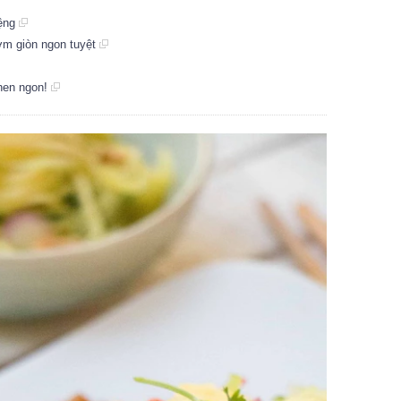
iệng
ơm giòn ngon tuyệt
hen ngon!