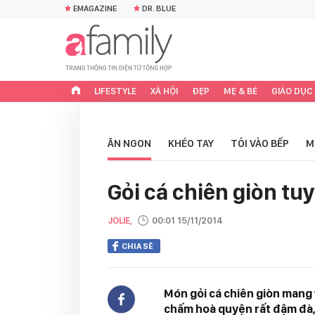
EMAGAZINE
DR. BLUE
LIFESTYLE
XÃ HỘI
ĐẸP
MẸ & BÉ
GIÁO DỤC
ĂN NGON
KHÉO TAY
TÔI VÀO BẾP
M
Gỏi cá chiên giòn tu
JOLIE,
00:01 15/11/2014
CHIA SẺ
Món gỏi cá chiên giòn mang v
chấm hoà quyện rất đậm đà, 