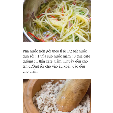
Pha nước trộn gỏi theo tỉ lê 1/2 bát nước
đun sôi : 1 thìa súp nước mắm : 3 thìa cafe
đường : 1 thìa cafe giấm. Khuấy đều cho
tan đường rồi cho vào âu xoài, đảo đều
cho thấm.