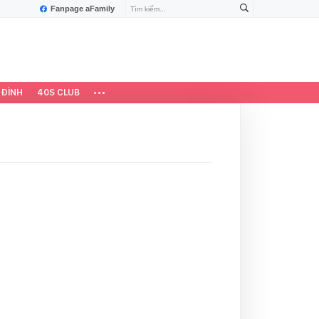
Fanpage aFamily
 ĐÌNH
40S CLUB