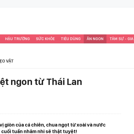
HẬU TRƯỜNG
SỨC KHỎE
TIÊU DÙNG
ĂN NGON
TÂM SỰ - GIA
ẸO VẶT
yệt ngon từ Thái Lan
ị giòn của cá chiên, chua ngọt từ xoài và nước
cuối tuần nhâm nhi sẽ thật tuyệt!