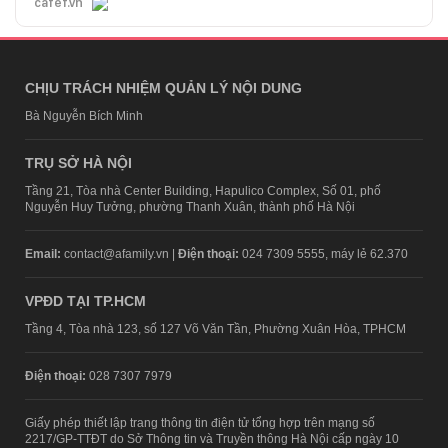
cafef.vn
CHỊU TRÁCH NHIỆM QUẢN LÝ NỘI DUNG
Bà Nguyễn Bích Minh
TRỤ SỞ HÀ NỘI
Tầng 21, Tòa nhà Center Building, Hapulico Complex, Số 01, phố
Nguyễn Huy Tưởng, phường Thanh Xuân, thành phố Hà Nội
Email:
contact@afamily.vn |
Điện thoại:
024 7309 5555, máy lẻ 62.370
VPĐD TẠI TP.HCM
Tầng 4, Tòa nhà 123, số 127 Võ Văn Tần, Phường Xuân Hòa, TPHCM
Điện thoại:
028 7307 7979
Giấy phép thiết lập trang thông tin điện tử tổng hợp trên mạng số
2217/GP-TTĐT do Sở Thông tin và Truyền thông Hà Nội cấp ngày 10