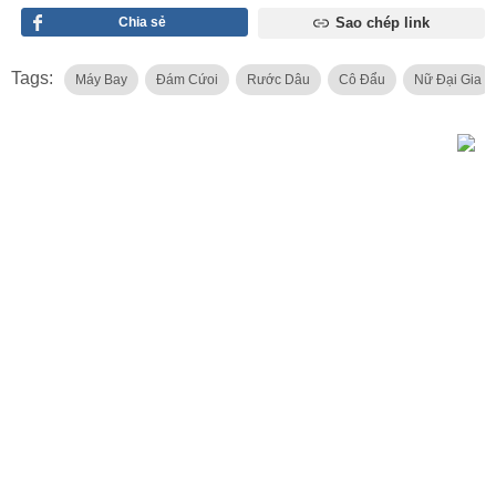
Chia sẻ
Sao chép link
Tags:
Máy Bay
Đám Cứoi
Rước Dâu
Cô Đẩu
Nữ Đại Gia