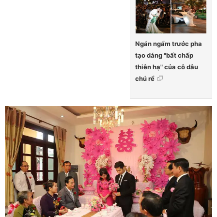
Ngán ngẩm trước pha
tạo dáng "bất chấp
thiên hạ" của cô dâu
chú rể