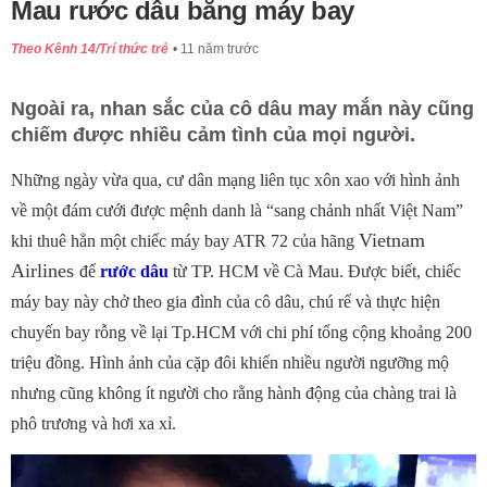
Mau rước dâu bằng máy bay
Theo Kênh 14/Trí thức trẻ
11 năm trước
Ngoài ra, nhan sắc của cô dâu may mắn này cũng
chiếm được nhiều cảm tình của mọi người.
Những ngày vừa qua, cư dân mạng liên tục xôn xao với hình ảnh
về một đám cưới được mệnh danh là “sang chảnh nhất Việt Nam”
Vietnam
khi thuê hẳn một chiếc máy bay ATR 72 của hãng
Airlines
để
rước dâu
từ TP. HCM về Cà Mau. Được biết, chiếc
máy bay này chở theo gia đình của cô dâu, chú rể và thực hiện
chuyến bay rỗng về lại Tp.HCM với chi phí tổng cộng khoảng 200
triệu đồng. Hình ảnh của cặp đôi khiến nhiều người ngưỡng mộ
nhưng cũng không ít người cho rằng hành động của chàng trai là
phô trương và hơi xa xỉ.