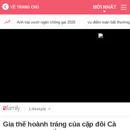
MỚI NHẤT
VỀ TRANG CHỦ
Anh trai vượt ngàn chông gai 2026
vụ điểm toán bất thường
Lifestyle
Gia thế hoành tráng của cặp đôi Cà