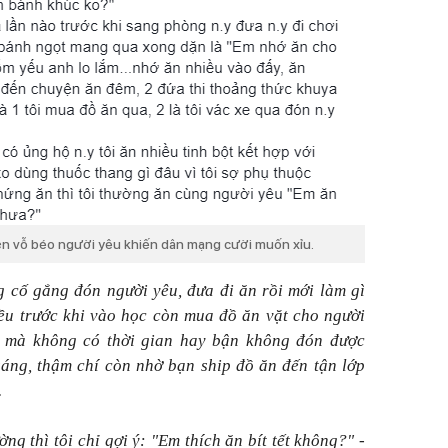
yện vỗ béo người yêu khiến dân mạng cười muốn xỉu.
ng cố gắng đón người yêu, đưa đi ăn rồi mới làm gì
iều trước khi vào học còn mua đồ ăn vặt cho người
 mà không có thời gian hay bận không đón được
 sáng, thậm chí còn nhờ bạn ship đồ ăn đến tận lớp
.
ng thì tôi chỉ gợi ý: "Em thích ăn bít tết không?" -