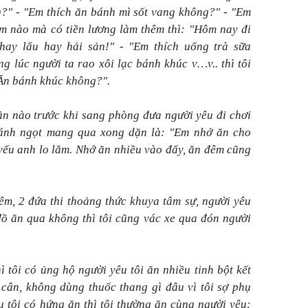
?" - "Em thích ăn bánh mì sốt vang không?" - "Em
m nào mà có tiền lương làm thêm thì: "Hôm nay đi
 hay lẩu hay hải sản!" - "Em thích uống trà sữa
g lúc người ta rao xôi lạc bánh khúc v…v.. thì tôi
Ăn bánh khúc không?".
lần nào trước khi sang phòng đưa người yêu đi chơi
ánh ngọt mang qua xong dặn là: "Em nhớ ăn cho
yếu anh lo lắm. Nhớ ăn nhiều vào đấy, ăn đêm cũng
m, 2 đứa thi thoảng thức khuya tâm sự, người yêu
 đồ ăn qua không thì tôi cũng vác xe qua đón người
ì tôi có ủng hộ người yêu tôi ăn nhiều tinh bột kết
cân, không dùng thuốc thang gì đâu vì tôi sợ phụ
u tôi có hứng ăn thì tôi thường ăn cùng người yêu: