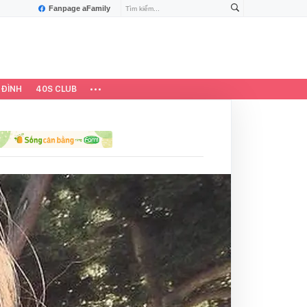
Fanpage aFamily
 ĐÌNH
40S CLUB