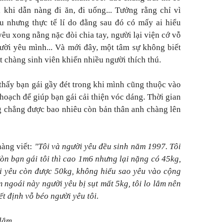
i khi dẫn nàng đi ăn, đi uống... Tưởng rằng chỉ vì
 nhưng thực tế lí do đằng sau đó có mấy ai hiểu
êu xong nằng nặc đòi chia tay, người lại viện cớ vỗ
ười yêu mình... Và mới đây, một tâm sự không biết
 chàng sinh viên khiến nhiều người thích thú.
 thấy bạn gái gầy đét trong khi mình cũng thuộc vào
hoạch để giúp bạn gái cải thiện vóc dáng. Thời gian
ng chẳng được bao nhiêu còn bản thân anh chàng lên
hàng viết:
"Tôi và người yêu đều sinh năm 1997. Tôi
òn bạn gái tôi thì cao 1m6 nhưng lại nặng có 45kg,
ới yêu còn được 50kg, không hiểu sao yêu vào cộng
 ngoái này người yêu bị sụt mất 5kg, tôi lo lắm nên
t định vỗ béo người yêu tôi.
lắm.