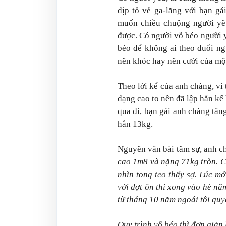
dịp tỏ vẻ ga-lăng với bạn gá
muốn chiều chuộng người yêu
được. Có người vỗ béo người y
béo để không ai theo đuổi ng
nên khóc hay nên cười của một
Theo lời kể của anh chàng, vì
dạng cao to nên đã lập hẳn kế 
qua đi, bạn gái anh chàng tă
hẳn 13kg.
Nguyên văn bài tâm sự, anh c
cao 1m8 và nặng 71kg tròn. C
nhìn tong teo thấy sợ. Lúc m
với đợt ôn thi xong vào hè năm
từ tháng 10 năm ngoái tôi quyế
Quy trình vỗ béo thì đơn giản 