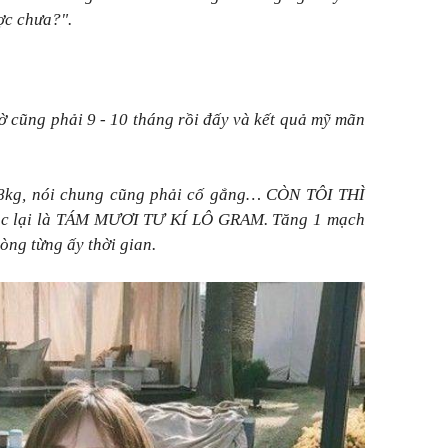
ợc chưa?".
ờ cũng phải 9 - 10 tháng rồi đấy và kết quả mỹ mãn
48kg, nói chung cũng phải cố gắng… CÒN TÔI THÌ
ắc lại là TÁM MƯƠI TƯ KÍ LÔ GRAM. Tăng 1 mạch
òng từng ấy thời gian.