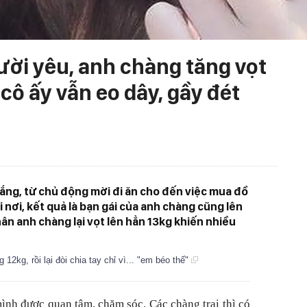
ười yêu, anh chàng tăng vọt
cô ấy vẫn eo dây, gầy đét
 gắng, từ chủ động mời đi ăn cho đến việc mua đồ
i nơi, kết quả là bạn gái của anh chàng cũng lên
ân anh chàng lại vọt lên hẳn 13kg khiến nhiều
12kg, rồi lại đòi chia tay chỉ vì... "em béo thế"
ình được quan tâm, chăm sóc. Các chàng trai thì có