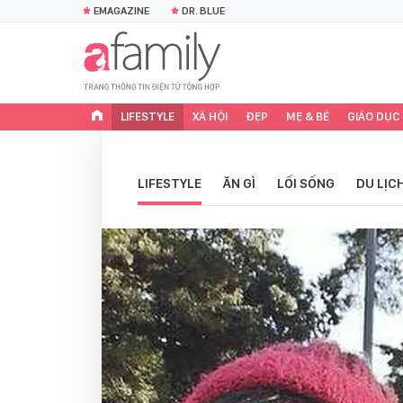
EMAGAZINE
DR. BLUE
LIFESTYLE
XÃ HỘI
ĐẸP
MẸ & BÉ
GIÁO DỤC
LIFESTYLE
ĂN GÌ
LỐI SỐNG
DU LỊC