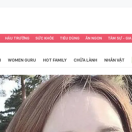
HẬU TRƯỜNG
SỨC KHỎE
TIÊU DÙNG
ĂN NGON
TÂM SỰ - GIA
H
WOMEN GURU
HOT FAMILY
CHỮA LÀNH
NHÂN VẬT