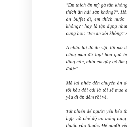
"Em thích ăn mỳ gà tần không
thích ăn hải sản không?". Hô
ăn buffet đi, em thích nước
không?" hay là tận dụng nhữn
cũng hỏi: "Em ăn xôi không? 
À nhắc lại đồ ăn vặt, tôi mà 
cũng mua đủ loại hoa quả b
tăng cân, nhìn em gầy gò ốm 
được".
Mà lại nhắc đến chuyện ăn đê
tôi kêu đói cái là tôi sẽ mua
yêu đi ăn đêm rồi về.
Tất nhiên để người yêu béo th
hợp với chế độ ăn uống tăng 
thuộc vào thuốc. Để người yê