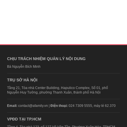
CHỊU TRÁCH NHIỆM QUẢN LÝ NỘI DUNG
Bà Nguyễn Bích Minh
TRỤ SỞ HÀ NỘI
Tầng 21, Tòa nhà Center Building, Hapulico Complex, Số 01, phố
Nguyễn Huy Tưởng, phường Thanh Xuân, thành phố Hà Nội
Email:
contact@afamily.vn |
Điện thoại:
024 7309 5555, máy lẻ 62.370
VPĐD TẠI TP.HCM