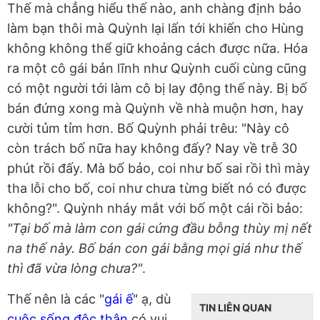
Thế mà chẳng hiểu thế nào, anh chàng định bảo
làm bạn thôi mà Quỳnh lại lấn tới khiến cho Hùng
không không thể giữ khoảng cách được nữa. Hóa
ra một cô gái bản lĩnh như Quỳnh cuối cùng cũng
có một người tới làm cô bị lay động thế này. Bị bố
bán đứng xong mà Quỳnh về nhà muộn hơn, hay
cười tủm tỉm hơn. Bố Quỳnh phải trêu: "Này cô
còn trách bố nữa hay không đấy? Nay về trễ 30
phút rồi đấy. Mà bố bảo, coi như bố sai rồi thì mày
tha lỗi cho bố, coi như chưa từng biết nó có được
không?". Quỳnh nháy mắt với bố một cái rồi bảo:
"Tại bố mà làm con gái cứng đầu bỗng thùy mị nết
na thế này. Bố bán con gái bằng mọi giá như thế
thì đã vừa lòng chưa?"
.
Thế nên là các "
gái ế
" ạ, dù
TIN LIÊN QUAN
cuộc sống độc thân
có vui