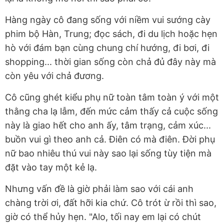
Hàng ngày cô đang sống với niềm vui sướng cày
phim bộ Hàn, Trung; đọc sách, đi du lịch hoặc hẹn
hò với đám bạn cùng chung chí hướng, đi bơi, đi
shopping... thời gian sống còn chả đủ đây này mà
còn yêu với chả đương.
Cô cũng ghét kiểu phụ nữ toàn tâm toàn ý với một
thằng cha lạ lẫm, đến mức cảm thấy cả cuộc sống
này là giao hết cho anh ấy, tâm trạng, cảm xúc...
buồn vui gì theo anh cả. Điên có mà điên. Đời phụ
nữ bao nhiêu thú vui này sao lại sống tùy tiện mà
đặt vào tay một kẻ lạ.
Nhưng vấn đề là giờ phải làm sao với cái anh
chàng trời ơi, đất hỡi kia chứ. Cô trót ừ rồi thì sao,
giờ có thể hủy hẹn. "Alo, tối nay em lại có chút