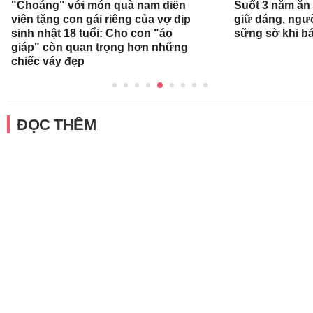
"Choáng" với món quà nam diễn
Suốt 3 năm ăn
viên tặng con gái riêng của vợ dịp
giữ dáng, ngư
sinh nhật 18 tuổi: Cho con "áo
sững sờ khi bá
giáp" còn quan trọng hơn những
chiếc váy đẹp
ĐỌC THÊM