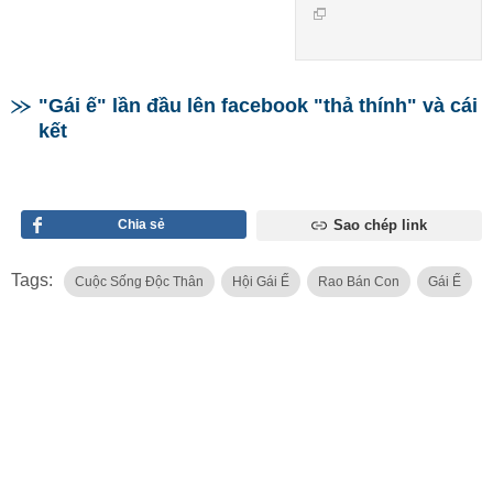
"Gái ế" lần đầu lên facebook "thả thính" và cái
kết
Chia sẻ
Sao chép link
Tags:
Cuộc Sống Độc Thân
Hội Gái Ế
Rao Bán Con
Gái Ế