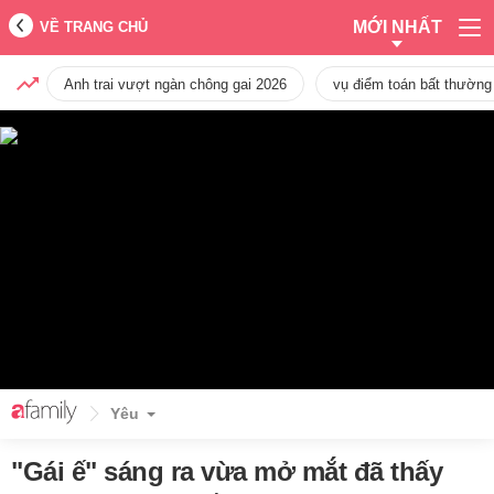
MỚI NHẤT
VỀ TRANG CHỦ
Anh trai vượt ngàn chông gai 2026
vụ điểm toán bất thường
Yêu
"Gái ế" sáng ra vừa mở mắt đã thấy