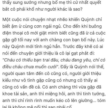
thấy sung sướng nhưng bố mẹ thì cứ nhất quyết
bắt cô phải khổ như người khác là sao?
Một cuộc nói chuyện nhạt nhẽo khiến Quỳnh chỉ
biết ậm ừ cùng cơn ngái ngủ. Cho đến khi buông
điện thoại cô mới giật mình biết cũng đã ừ cả cuộc
gặp gỡ tối nay với anh chàng con bạn bố này. Lúc
này Quỳnh mới tỉnh ngủ hẳn. Trước đây khẽ có ai
nói đến chuyện giới thiệu là cô lại gạt phắt đi:
"Cháu có thiếu bạn trai đâu, cháu đang yêu, chỉ có
điều cháu chưa muốn cưới"
. Đấy là Quỳnh nói thế,
người quan tâm đến cô cũng có, người giới thiệu
kiểu như vô tình gặp cũng có nhưng cô thấy ai
cũng có vấn đề cả. Có anh chàng thì vừa gặp đã
khoe tài sản, anh thì miệng hôi, anh thì tinh tướng,
anh thì chỉ rình rình muốn kéo cô lên giường... tóm
lại là không mê nổi thì sao phải cố.