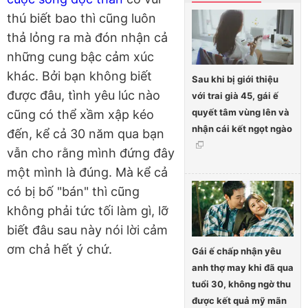
thú biết bao thì cũng luôn
thả lỏng ra mà đón nhận cả
những cung bậc cảm xúc
khác. Bởi bạn không biết
Sau khi bị giới thiệu
được đâu, tình yêu lúc nào
với trai già 45, gái ế
quyết tâm vùng lên và
cũng có thể xầm xập kéo
nhận cái kết ngọt ngào
đến, kể cả 30 năm qua bạn
vẫn cho rằng mình đứng đây
một mình là đúng. Mà kể cả
có bị bố "bán" thì cũng
không phải tức tối làm gì, lỡ
biết đâu sau này nói lời cảm
ơm chả hết ý chứ.
Gái ế chấp nhận yêu
anh thợ may khi đã qua
tuổi 30, không ngờ thu
được kết quả mỹ mãn