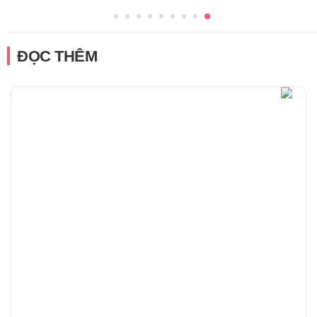
ĐỌC THÊM