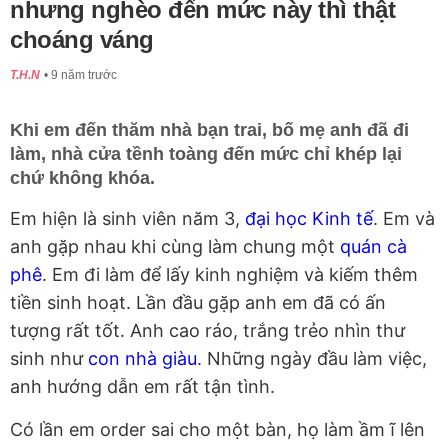
nhưng nghèo đến mức này thì thật
choáng váng
T.H.N
9 năm trước
Khi em đến thăm nhà bạn trai, bố mẹ anh đã đi
làm, nhà cửa tềnh toàng đến mức chỉ khép lại
chứ không khóa.
Em hiện là sinh viên năm 3,
đại học Kinh tế
. Em và
anh gặp nhau khi cùng làm chung một
quán cà
phê
. Em đi làm để lấy kinh nghiệm và kiếm thêm
tiền sinh hoạt. Lần đầu gặp anh em đã có ấn
tượng rất tốt. Anh cao ráo, trắng trẻo nhìn thư
sinh như
con nhà giàu
. Những ngày đầu làm việc,
anh hướng dẫn em rất tận tình.
Có lần em order sai cho một bàn, họ làm ầm ĩ lên