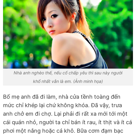
Nhà anh nghèo thế, nếu cố chấp yêu thì sau này người
khổ nhất vẫn là em. (Ảnh minh họa)
Bố mẹ anh đã đi làm, nhà cửa tềnh toàng đến
mức chỉ khép lại chứ không khóa. Đã vậy, trưa
anh chở em đi chợ. Lại phải đi rất xa mới tới một
cái quán nhỏ, người ta chỉ bán ít rau, ít thịt và ít cá
phơi một nắng hoặc cá khô. Bữa cơm đạm bạc