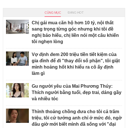
CÙNG MỤC
ĐANG HOT
Chị gái mua căn hộ hơn 10 tỷ, nội thất
sang trọng từng góc nhưng khi tôi đề
nghị báo hiếu, chị liền nói một câu khiến
tôi nghẹn lòng
Vợ định đem 200 triệu tiền tiết kiệm của
gia đình để đi "thay đổi số phận", tôi giật
mình hoảng hốt khi hiểu ra cô ấy định
làm gì
Gu người yêu của Mai Phương Thúy:
Thích người bằng tuổi, đẹp trai, dáng gầy
và nhiều tóc
Thỉnh thoảng chồng đưa cho tôi cả trăm
triệu, tôi cứ tưởng anh chỉ ở mức đó, ngờ
đâu giờ mới biết mình đã sống với "đại