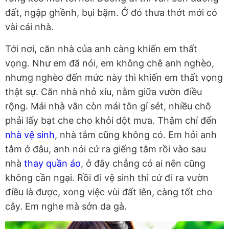
đất, ngập ghềnh, bụi bặm. Ở đó thưa thớt mới có
vài cái nhà.
Tới nơi, căn nhà của anh càng khiến em thất
vọng. Như em đã nói, em không chê anh nghèo,
nhưng nghèo đến mức này thì khiến em thất vọng
thật sự. Căn nhà nhỏ xíu, nằm giữa vườn điều
rộng. Mái nhà vẫn còn mái tôn gỉ sét, nhiều chỗ
phải lấy bạt che cho khỏi dột mưa. Thậm chí đến
nhà vệ sinh
, nhà tắm cũng không có. Em hỏi anh
tắm ở đâu, anh nói cứ ra giếng tắm rồi vào sau
nhà
thay quần áo
, ở đây chẳng có ai nên cũng
không cần ngại. Rồi đi vệ sinh thì cứ đi ra vườn
điều là được, xong việc vùi đất lên, càng tốt cho
cây. Em nghe mà sởn da gà.