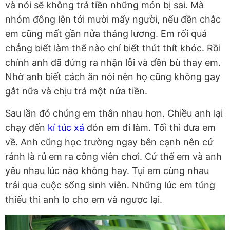
và nói sẽ không trả tiền những món bị sai. Mà
nhóm đông lên tới mười mấy người, nếu đền chắc
em cũng mất gần nửa tháng lương. Em rối quá
chẳng biết làm thế nào chỉ biết thút thít khóc. Rồi
chính anh đã đứng ra nhận lỗi và đền bù thay em.
Nhờ anh biết cách ăn nói nên họ cũng không gay
gắt nữa và chịu trả một nửa tiền.
Sau lần đó chúng em thân nhau hơn. Chiều anh lại
chạy đến
kí túc xá
đón em đi làm. Tối thì đưa em
về. Anh cũng học trường ngay bên cạnh nên cứ
rảnh là rủ em ra công viên chơi. Cứ thế em và anh
yêu nhau lúc nào không hay. Tụi em cùng nhau
trải qua cuộc sống sinh viên. Những lúc em túng
thiếu thì anh lo cho em và ngược lại.