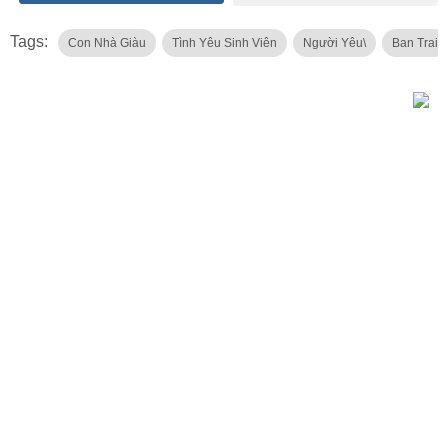
Tags:
Con Nhà Giàu
Tình Yêu Sinh Viên
Người Yêu\
Ban Trai