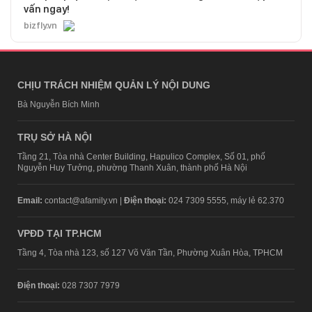
vấn ngay!
bizfly.vn
CHỊU TRÁCH NHIỆM QUẢN LÝ NỘI DUNG
Bà Nguyễn Bích Minh
TRỤ SỞ HÀ NỘI
Tầng 21, Tòa nhà Center Building, Hapulico Complex, Số 01, phố
Nguyễn Huy Tưởng, phường Thanh Xuân, thành phố Hà Nội
Email:
contact@afamily.vn |
Điện thoại:
024 7309 5555, máy lẻ 62.370
VPĐD TẠI TP.HCM
Tầng 4, Tòa nhà 123, số 127 Võ Văn Tần, Phường Xuân Hòa, TPHCM
Điện thoại:
028 7307 7979