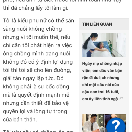
thì đã chẳng lấy tôi làm gì.
Tôi là kiểu phụ nữ có thể sẵn
TIN LIÊN QUAN
sàng nuôi không chồng
nhưng vì tôi muốn thế, nếu
chỉ cần tôi phát hiện ra việc
ông chồng mình đang nuôi
không đó có ý định lợi dụng
Ngày mẹ chồng nhập
tôi thì tôi sẽ cho lên đường,
viện, em dâu vẫn bận
rộn đi du lịch nhưng
giải tán ngay lập tức. Đó
chỉ một câu nói của
không phải là sự bốc đồng
cậu con trai 16 tuổi,
mà là quyết định mạnh mẽ
em ấy liền tỉnh ngộ
nhưng cần thiết để bảo vệ
quyền lợi và lòng tự trọng
của bản thân.