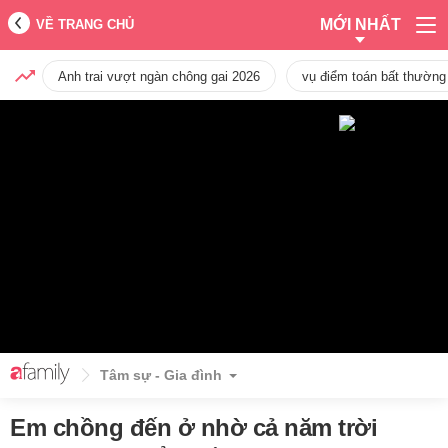
MỚI NHẤT
VỀ TRANG CHỦ
Anh trai vượt ngàn chông gai 2026
vụ điểm toán bất thường
Tâm sự - Gia đình
Em chồng đến ở nhờ cả năm trời