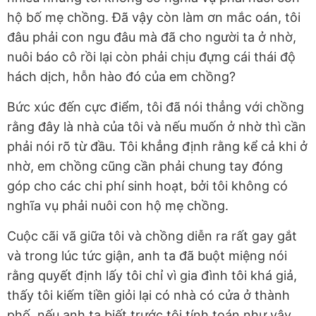
hộ bố mẹ chồng. Đã vậy còn làm ơn mắc oán, tôi
đâu phải con ngu đâu mà đã cho người ta ở nhờ,
nuôi báo cô rồi lại còn phải chịu đựng cái thái độ
hách dịch, hỗn hào đó của em chồng?
Bức xúc đến cực điểm, tôi đã nói thẳng với chồng
rằng đây là nhà của tôi và nếu muốn ở nhờ thì cần
phải nói rõ từ đầu. Tôi khẳng định rằng kể cả khi ở
nhờ, em chồng cũng cần phải chung tay đóng
góp cho các chi phí sinh hoạt, bởi tôi không có
nghĩa vụ phải nuôi con hộ mẹ chồng.
Cuộc cãi vã giữa tôi và chồng diễn ra rất gay gắt
và trong lúc tức giận, anh ta đã buột miệng nói
rằng quyết định lấy tôi chỉ vì gia đình tôi khá giả,
thấy tôi kiếm tiền giỏi lại có nhà có cửa ở thành
phố, nếu anh ta biết trước tôi tính toán như vậy