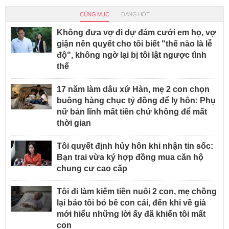
CÙNG MỤC
ĐANG HOT
Không đưa vợ đi dự đám cưới em họ, vợ
giận nên quyết cho tôi biết "thế nào là lễ
độ", không ngờ lại bị tôi lật ngược tình
thế
17 năm làm dâu xứ Hàn, mẹ 2 con chọn
buông hàng chục tỷ đồng để ly hôn: Phụ
nữ bản lĩnh mất tiền chứ không để mất
thời gian
Tôi quyết định hủy hôn khi nhận tin sốc:
Bạn trai vừa ký hợp đồng mua căn hộ
chung cư cao cấp
Tôi đi làm kiếm tiền nuôi 2 con, mẹ chồng
lại bảo tôi bỏ bê con cái, đến khi về già
mới hiểu những lời ấy đã khiến tôi mất
con