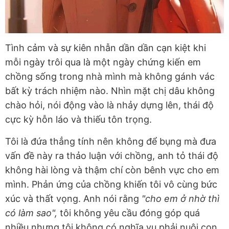
Tình cảm và sự kiên nhẫn dần dần cạn kiệt khi
mỗi ngày trôi qua là một ngày chứng kiến em
chồng sống trong nhà mình mà không gánh vác
bất kỳ trách nhiệm nào. Nhìn mặt chị dâu không
chào hỏi, nói động vào là nhảy dựng lên, thái độ
cực kỳ hỗn láo và thiếu tôn trọng.
Tôi là đứa thẳng tính nên không để bụng mà đưa
vấn đề này ra thảo luận với chồng, anh tỏ thái độ
không hài lòng và thậm chí còn bênh vực cho em
mình. Phản ứng của chồng khiến tôi vô cùng bức
xúc và thất vọng. Anh nói rằng
"cho em ở nhờ thì
có làm sao",
tôi không yêu cầu đóng góp quá
nhiều nhưng tôi không có nghĩa vụ phải nuôi con