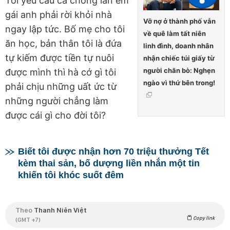
Tôi yêu cầu cả chồng lẫn em
gái anh phải rời khỏi nhà
Vỡ nợ ở thành phố vẫn
ngay lập tức. Bố mẹ cho tôi
về quê làm tất niên
ăn học, bản thân tôi là đứa
linh đình, doanh nhân
tự kiếm được tiền tự nuôi
nhận chiếc túi giấy từ
người chăn bò: Nghẹn
được mình thì hà cớ gì tôi
ngào vì thứ bên trong!
phải chịu những uất ức từ
những người chẳng làm
được cái gì cho đời tôi?
Biết tôi được nhận hơn 70 triệu thưởng Tết
kèm thai sản, bố dượng liền nhắn một tin
khiến tôi khóc suốt đêm
Theo
Thanh Niên Việt
Copy link
(GMT +7)