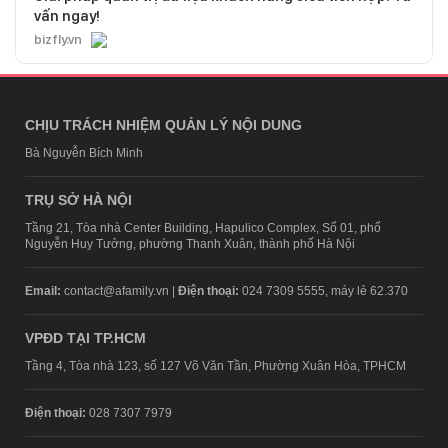
vấn ngay!
bizfly.vn
CHỊU TRÁCH NHIỆM QUẢN LÝ NỘI DUNG
Bà Nguyễn Bích Minh
TRỤ SỞ HÀ NỘI
Tầng 21, Tòa nhà Center Building, Hapulico Complex, Số 01, phố
Nguyễn Huy Tưởng, phường Thanh Xuân, thành phố Hà Nội
Email:
contact@afamily.vn |
Điện thoại:
024 7309 5555, máy lẻ 62.370
VPĐD TẠI TP.HCM
Tầng 4, Tòa nhà 123, số 127 Võ Văn Tần, Phường Xuân Hòa, TPHCM
Điện thoại:
028 7307 7979