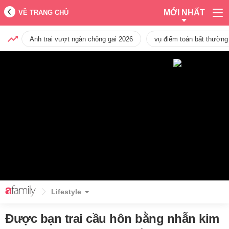
MỚI NHẤT
VỀ TRANG CHỦ
Anh trai vượt ngàn chông gai 2026
vụ điểm toán bất thường
Lifestyle
Được bạn trai cầu hôn bằng nhẫn kim