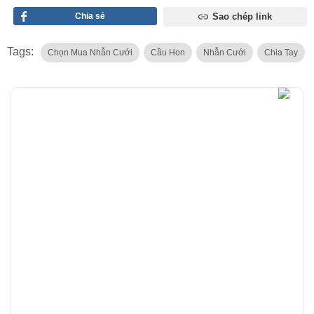
Chia sẻ
Sao chép link
Tags:
Chọn Mua Nhẫn Cưới
Cầu Hon
Nhẫn Cưới
Chia Tay