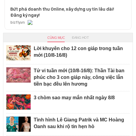
Bứt phá doanh thu Online, xây dựng uy tín lâu dài!
Đăng ký ngay!
bizfly.vn
CÙNG MỤC
ĐANG HOT
Lời khuyên cho 12 con giáp trong tuần
mới (10/8-16/8)
Tử vi tuần mới (10/8-16/8): Thần Tài ban
phúc cho 3 con giáp này, công việc lẫn
tiền bạc đều lên hương
3 chòm sao may mắn nhất ngày 8/8
Tình hình Lê Giang Patrik và MC Hoàng
Oanh sau khi rộ tin hẹn hò