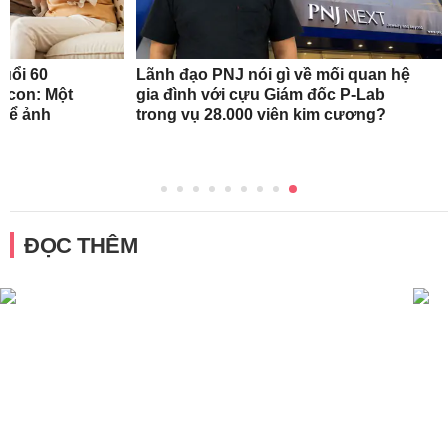
tuổi 60
Lãnh đạo PNJ nói gì về mối quan hệ
 con: Một
gia đình với cựu Giám đốc P-Lab
thể ảnh
trong vụ 28.000 viên kim cương?
ĐỌC THÊM