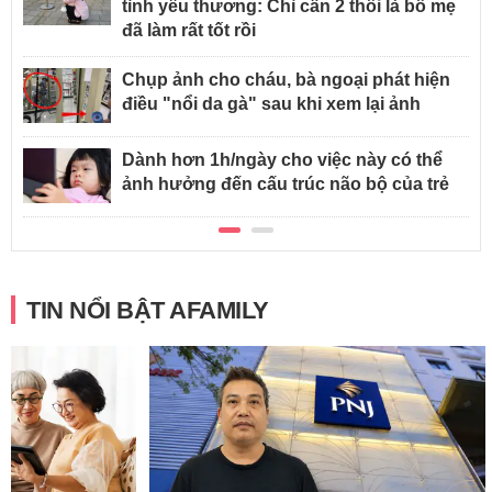
tình yêu thương: Chỉ cần 2 thôi là bố mẹ
đã làm rất tốt rồi
Chụp ảnh cho cháu, bà ngoại phát hiện
điều "nổi da gà" sau khi xem lại ảnh
Dành hơn 1h/ngày cho việc này có thể
ảnh hưởng đến cấu trúc não bộ của trẻ
TIN NỔI BẬT AFAMILY