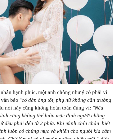
 nhân hạnh phúc, một anh chồng như ý có phải vì
 vẫn bảo "
có đàn ông tốt, phụ nữ không cần trưởng
âu nói này cũng không hoàn toàn đúng vì:
"Nếu
mình cũng không thể luôn mặc định người chồng
ứ đều phải đến từ 2 phía. Khi mình chín chắn, biết
mình luôn có chừng mực và khiến cho người kia cảm
mình. Chứ làm gì có ai muốn nuông chiều mãi 1 đứa