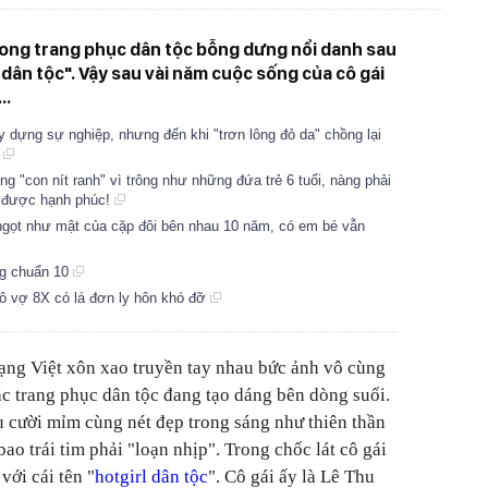
rong trang phục dân tộc bỗng dưng nổi danh sau
 dân tộc". Vậy sau vài năm cuộc sống của cô gái
..
y dựng sự nghiệp, nhưng đến khi "trơn lông đỏ da" chồng lại
n
g "con nít ranh" vì trông như những đứa trẻ 6 tuổi, nàng phải
ó được hạnh phúc!
 ngọt như mật của cặp đôi bên nhau 10 năm, có em bé vẫn
ồng chuẩn 10
cô vợ 8X có lá đơn ly hôn khó đỡ
ạng Việt xôn xao truyền tay nhau bức ảnh vô cùng
ặc trang phục dân tộc đang tạo dáng bên dòng suối.
 cười mỉm cùng nét đẹp trong sáng như thiên thần
bao trái tim phải "loạn nhịp". Trong chốc lát cô gái
với cái tên "
hotgirl dân tộc
". Cô gái ấy là Lê Thu