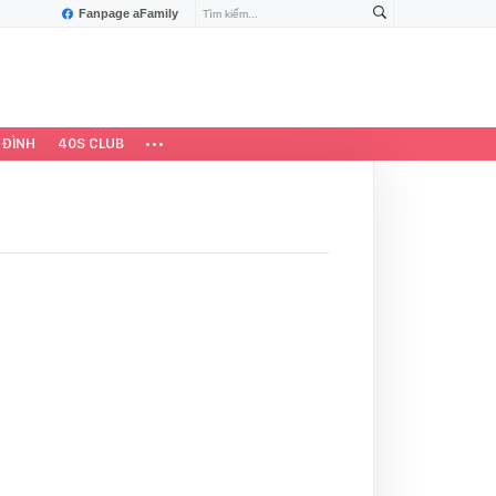
Fanpage aFamily
 ĐÌNH
40S CLUB