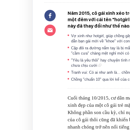
Năm 2015, cô gái xinh xẻo t
một đêm với cái tên "hotgirl
này đã thay đổi như thế nào.
Vợ xinh như hotgirl, giúp chồng gâ
dẫn bạn gái mới về "khoe" với co
Cặp đôi ra đường nắm tay là bị mắn
"cầm cưa" chàng mệt nghỉ mới c
"Yêu là yêu thôi" hay chuyện tình
chưa chịu cưới
Tranh vui: Có ai như anh là... ch
Chồng "chuẩn 10" qua lời kể của 
Cuối tháng 10/2015, cư dân m
xinh đẹp của một cô gái trẻ m
Không phần son cầu kỳ, chỉ nụ
của cô gái thôi cũng đã khiến 
nhanh chóng trở nên nổi tiếng 