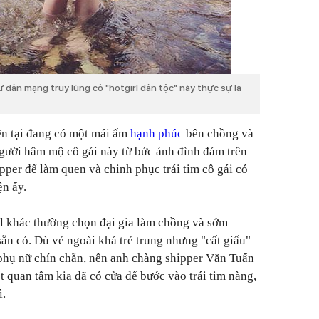
 dân mạng truy lùng cô "hotgirl dân tộc" này thực sự là
iện tại đang có một mái ấm
hạnh phúc
bên chồng và
người hâm mộ cô gái này từ bức ảnh đình đám trên
pper để làm quen và chinh phục trái tim cô gái có
ện ấy.
l khác thường chọn đại gia làm chồng và sớm
n có. Dù vẻ ngoài khá trẻ trung nhưng "cất giấu"
 phụ nữ chín chắn, nên anh chàng shipper Văn Tuấn
t quan tâm kia đã có cửa để bước vào trái tim nàng,
ì.