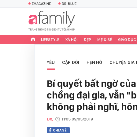
EMAGAZINE
DR. BLUE
LIFESTYLE
XÃ HỘI
ĐẸP
MẸ & BÉ
GIÁO DỤC
YÊU
CẶP ĐÔI
HẸN HÒ
CHUYỆN GIA 
Bí quyết bất ngờ của 
chồng đại gia, vẫn "b
không phải nghĩ, hô
ĐX,
11:05 09/05/2019
CHIA SẺ