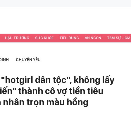
HẬU TRƯỜNG
SỨC KHỎE
TIÊU DÙNG
ĂN NGON
TÂM SỰ - GIA
ĐÌNH
CHUYỆN YÊU
"hotgirl dân tộc", không lấy
iến" thành cô vợ tiền tiêu
n nhân trọn màu hồng