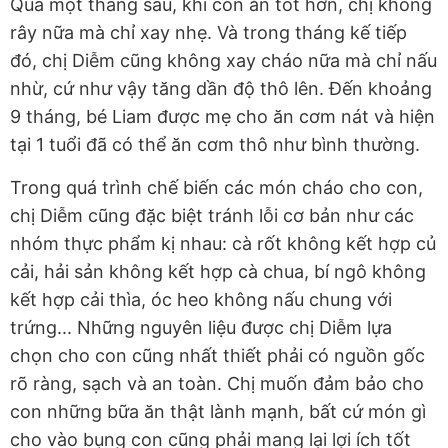
Qua một tháng sau, khi con ăn tốt hơn, chị không
rây nữa mà chỉ xay nhẹ. Và trong tháng kế tiếp
đó, chị Diễm cũng không xay cháo nữa mà chỉ nấu
nhừ, cứ như vậy tăng dần độ thô lên. Đến khoảng
9 tháng, bé Liam được mẹ cho ăn cơm nát và hiện
tại 1 tuổi đã có thể ăn cơm thô như bình thường.
Trong quá trình chế biến các món cháo cho con,
chị Diễm cũng đặc biệt tránh lỗi cơ bản như các
nhóm thực phẩm kị nhau: cà rốt không kết hợp củ
cải, hải sản không kết hợp cà chua, bí ngô không
kết hợp cải thìa, óc heo không nấu chung với
trứng... Những nguyên liệu được chị Diễm lựa
chọn cho con cũng nhất thiết phải có nguồn gốc
rõ ràng, sạch và an toàn. Chị muốn đảm bảo cho
con những bữa ăn thật lành mạnh, bất cứ món gì
cho vào bụng con cũng phải mang lại lợi ích tốt