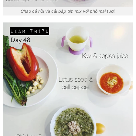
Cháo cá hồi và cải bắp tím mix với phô mai tươi.