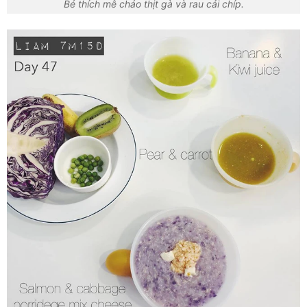
Bé thích mê cháo thịt gà và rau cải chíp.