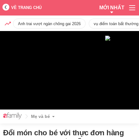
MỚI NHẤT
VỀ TRANG CHỦ
Anh trai vượt ngàn chông gai 2026
vụ điểm toán bất thường
Mẹ và bé
Đổi món cho bé với thực đơn hàng