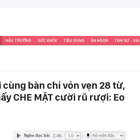
HẬU TRƯỜNG
SỨC KHỎE
TIÊU DÙNG
ĂN NGON
TÂM SỰ - GIA
 cùng bàn chỉ vỏn vẹn 28 từ,
nấy CHE MẶT cười rũ rượi: Eo
1:46
Nghe đọc bài