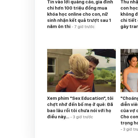
Tin vào lời quảng cáo, gia đình
Thu nhậ
chi hơn 100 triệu đồng mua
con học
khóa học online cho con, nữ
không đ
sinh nhận kết quả trượt sau 1
chi tiết
năm ôn thi
gây tra
-
7 giờ trước
Xem phim "Sex Education", tôi
"Choáng
chợt nhớ đến bố mẹ ở quê: Đã
diễn viê
bao lâu rồi tôi chưa nói với họ
của vợ d
điều này...
Cho con
-
3 giờ trước
trọng h
-
3 giờ tr