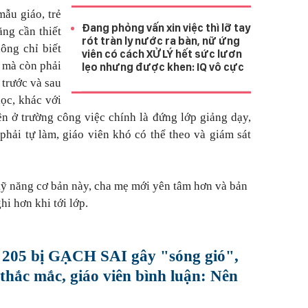
mẫu giáo, trẻ
Đang phỏng vấn xin việc thì lỡ tay
ăng cần thiết
rót tràn ly nước ra bàn, nữ ứng
hông chỉ biết
viên có cách XỬ LÝ hết sức lươn
, mà còn phải
lẹo nhưng được khen: IQ vô cực
, trước và sau
học, khác với
n ở trường công việc chính là đứng lớp giảng dạy,
phải tự làm, giáo viên khó có thể theo và giám sát
kỹ năng cơ bản này, cha mẹ mới yên tâm hơn và bản
ghi hơn khi tới lớp.
= 205 bị GẠCH SAI gây "sóng gió",
hắc mắc, giáo viên bình luận: Nên