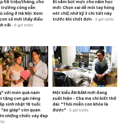
p 58 triệu/tháng, cho
Đi sắm bút mực cho năm học
 trường công vẫn
mới: Chọn sai dễ mỏi tay hỏng
ủ sống ở Hà Nội: Xem
nét chữ, nhớ kỹ 3 chi tiết này
 con số mới thấy điều
trước khi chốt đơn
-
3 giờ trước
nh cãi
-
6 giờ trước
" với món quà nam
Một kiểu ĂN BÁM mới đang
n tặng con gái riêng
xuất hiện - Cha mẹ chỉ biết thở
ịp sinh nhật 18 tuổi:
dài: "Thôi miễn con khỏe là
 "áo giáp" còn quan
được"
-
5 giờ trước
ơn những chiếc váy đẹp
ước