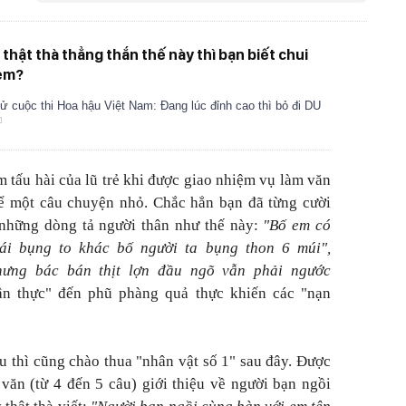
thật thà thẳng thắn thế này thì bạn biết chui
 em?
sử cuộc thi Hoa hậu Việt Nam: Đang lúc đỉnh cao thì bỏ đi DU
 tấu hài của lũ trẻ khi được giao nhiệm vụ làm văn
kể một câu chuyện nhỏ. Chắc hẳn bạn đã từng cười
 những dòng tả người thân như thế này:
"Bố em có
ái bụng to khác bố người ta bụng thon 6 múi",
ưng bác bán thịt lợn đầu ngõ vẫn phải ngước
ân thực" đến phũ phàng quả thực khiến các "nạn
u thì cũng chào thua "nhân vật số 1" sau đây. Được
 văn (từ 4 đến 5 câu) giới thiệu về người bạn ngồi