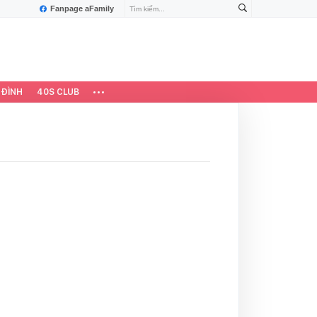
Fanpage aFamily
 ĐÌNH
40S CLUB