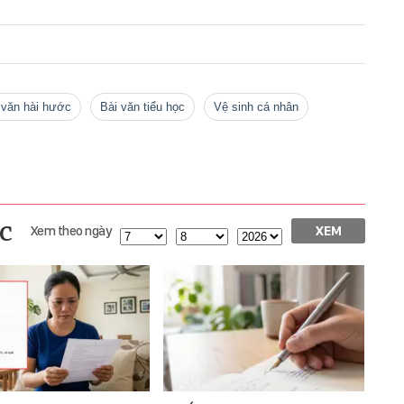
i văn hài hước
Bài văn tiểu học
vệ sinh cá nhân
c
Xem theo ngày
XEM