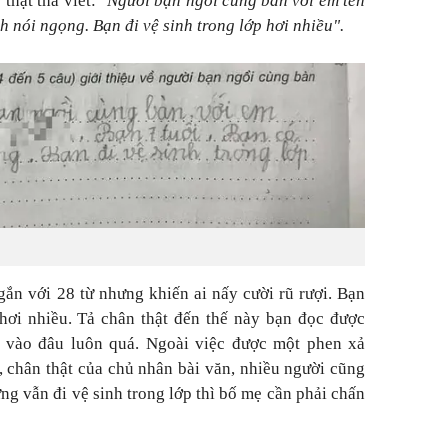
thật thà viết:
"Người bạn ngồi cùng bàn với em tên
h nói ngọng. Bạn đi vệ sinh trong lớp hơi nhiều".
ắn với 28 từ nhưng khiến ai nấy cười rũ rượi. Bạn
hơi nhiều. Tả chân thật đến thế này bạn đọc được
 vào đâu luôn quá. Ngoài việc được một phen xả
ơ, chân thật của chủ nhân bài văn, nhiều người cũng
ng vẫn đi vệ sinh trong lớp thì bố mẹ cần phải chấn