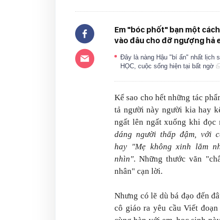
Em "bóc phốt" bạn một cách 
vào đâu cho đỡ ngượng hả
Đây là nàng Hậu "bí ẩn" nhất lịch 
HỌC, cuộc sống hiện tại bất ngờ
Kể sao cho hết những tác phẩm
tả người này người kia hay 
ngất lên ngất xuống khi đọc
dáng người thấp đậm, với c
hay "Mẹ không xinh lắm nh
nhìn"
. Những thước văn "ch
nhân" cạn lời.
Nhưng có lẽ dù bá đạo đến đâ
cô giáo ra yêu cầu Viết đoạn