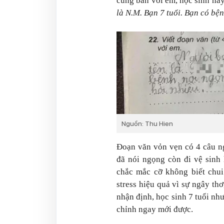
cùng bàn với em, học sinh này 
là N.M. Bạn 7 tuổi. Bạn có bện
Nguồn: Thu Hien
Đoạn văn vỏn vẹn có 4 câu ng
đã nói ngọng còn đi vệ sinh 
chắc mắc cỡ không biết chui
stress hiệu quả vì sự ngây th
nhận định, học sinh 7 tuổi như
chỉnh ngay mới được.