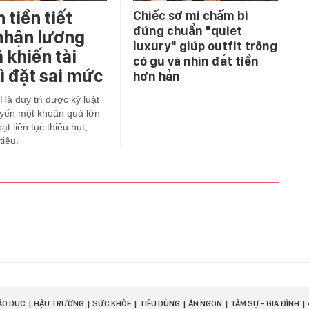
 tiền tiết
Chiếc sơ mi chấm bi
đúng chuẩn "quiet
nhận lương
luxury" giúp outfit trông
 khiến tài
có gu và nhìn đắt tiền
ì đặt sai mức
hơn hẳn
 Hà duy trì được kỷ luật
huyển một khoản quá lớn
t liên tục thiếu hụt,
tiêu.
ÁO DỤC
HẬU TRƯỜNG
SỨC KHỎE
TIÊU DÙNG
ĂN NGON
TÂM SỰ - GIA ĐÌNH