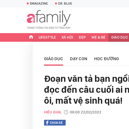
EMAGAZINE
DR. BLUE
LIFESTYLE
XÃ HỘI
ĐẸP
MẸ & BÉ
GIÁO DỤC
GIÁO DỤC
DẠY CON
HỌC ĐƯỜNG
Đoạn văn tả bạn ngồi
đọc đến câu cuối ai 
ôi, mất vệ sinh quá!
HIỂU ĐAN,
06:00 22/02/2022
CHIA SẺ