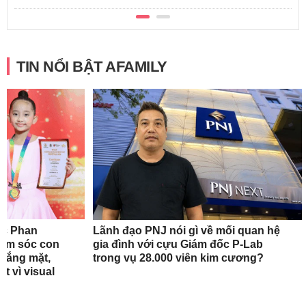
TIN NỔI BẬT AFAMILY
ắc Phan
Lãnh đạo PNJ nói gì về mối quan hệ
hăm sóc con
gia đình với cựu Giám đốc P-Lab
 vắng mặt,
trong vụ 28.000 viên kim cương?
t vì visual