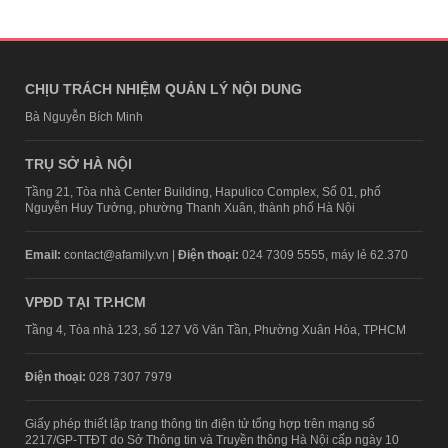
CHỊU TRÁCH NHIỆM QUẢN LÝ NỘI DUNG
Bà Nguyễn Bích Minh
TRỤ SỞ HÀ NỘI
Tầng 21, Tòa nhà Center Building, Hapulico Complex, Số 01, phố
Nguyễn Huy Tưởng, phường Thanh Xuân, thành phố Hà Nội
Email:
contact@afamily.vn |
Điện thoại:
024 7309 5555, máy lẻ 62.370
VPĐD TẠI TP.HCM
Tầng 4, Tòa nhà 123, số 127 Võ Văn Tần, Phường Xuân Hòa, TPHCM
Điện thoại:
028 7307 7979
Giấy phép thiết lập trang thông tin điện tử tổng hợp trên mạng số
2217/GP-TTĐT do Sở Thông tin và Truyền thông Hà Nội cấp ngày 10