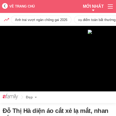
MỚI NHẤT
VỀ TRANG CHỦ
Anh trai vượt ngàn chông gai 2026
vụ điểm toán bất thường
Đẹp
Đỗ Thị Hà diện áo cắt xẻ lạ mắt, nhan