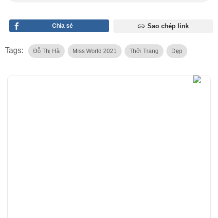
Chia sẻ
Sao chép link
Tags:
Đỗ Thị Hà
Miss World 2021
Thởi Trang
Dẹp