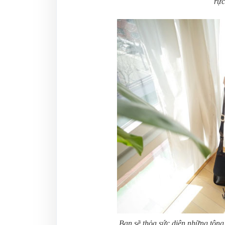
rực
Bạn sẽ thỏa sức diện những tông