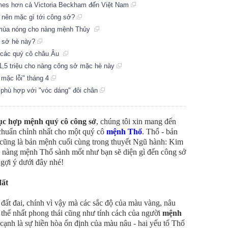
rmes hơn cả Victoria Beckham đến Việt Nam
 nên mặc gì tới công sở?
 mùa nóng cho nàng mệnh Thủy
g sở hè này?
a các quý cô châu Âu
 1,5 triệu cho nàng công sở mặc hè này
 mặc lỗi" tháng 4
 phù hợp với "vóc dáng" đôi chân
ục hợp mệnh quý cô công sở
, chúng tôi xin mang đến
chuẩn chỉnh nhất cho một quý cô
mệnh Thổ
. Thổ - bản
 cũng là bản mệnh cuối cùng trong thuyết Ngũ hành: Kim
ô nàng mệnh Thổ sành mốt như bạn sẽ diện gì đến công sở
gợi ý dưới đây nhé!
đất
đất đai, chính vì vậy mà các sắc độ của màu vàng, nâu
ụ thể nhất phong thái cũng như tính cách của người
mệnh
cạnh là sự hiền hòa ổn định của màu nâu - hai yếu tố Thổ