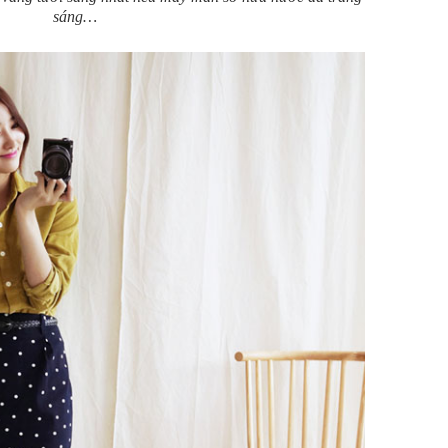
sáng…