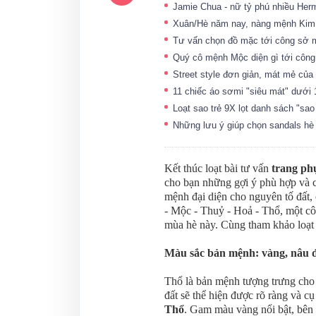
Jamie Chua - nữ tỷ phú nhiều He
Xuân/Hè năm nay, nàng mệnh Kim
Tư vấn chọn đồ mặc tới công sở
Quý cô mệnh Mộc diện gì tới côn
Street style đơn giản, mát mẻ củ
11 chiếc áo sơmi "siêu mát" dưới
Loạt sao trẻ 9X lọt danh sách "sao
Những lưu ý giúp chọn sandals hè
Kết thúc loạt bài tư vấn
trang ph
cho bạn những gợi ý phù hợp và 
mệnh đại diện cho nguyên tố đất,
- Mộc - Thuỷ - Hoả - Thổ, một c
mùa hè này. Cùng tham khảo loạt 
Màu sắc bản mệnh: vàng, nâu 
Thổ là bản mệnh tượng trưng cho 
đất sẽ thể hiện được rõ ràng và c
Thổ
. Gam màu vàng nổi bật, bên 