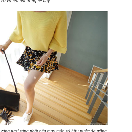
 rỡ và nổi bật trong hè này.
 vàng tươi sáng nhất nếu may mắn sở hữu nước da trắng