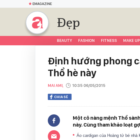
EMAGAZINE
Đẹp
BEAUTY
FASHION
FITNESS
MAKE UP
Định hướng phong c
Thổ hè này
MAI AMI,
10:35 06/05/2015
CHIA SẺ
Một cô nàng mệnh Thổ sành 
này. Cùng tham khảo loạt gợ
Áo cardigan của Hoàng tử bé nhà K