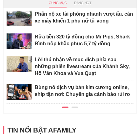
CÙNG MỤC
ĐANG HOT
Phẫn nộ xe tải phóng nhanh vượt ẩu, cán
xe máy khiến 1 phụ nữ tử vong
Rửa tiền 320 tỷ đồng cho Mr Pips, Shark
Bình nộp khắc phục 5,7 tỷ đồng
Lời thú nhận về mục đích phía sau
những phiên livestream của Khánh Sky,
Hồ Văn Khoa và Vua Quạt
Bùng nổ dịch vụ bán kim cương online,
ship tận nơi: Chuyên gia cảnh báo rủi ro
TIN NỔI BẬT AFAMILY