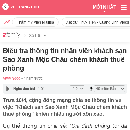
MỚI NHẤT
VỀ TRANG CHỦ
Thẩm mỹ viện Mailisa
Xét xử Thùy Tiên - Quang Linh Vlogs
Xã hội
Điều tra thông tin nhân viên khách sạn
Sao Xanh Mộc Châu chém khách thuê
phòng
Minh Ngọc
4 năm trước
Nghe đọc bài
1:01
Trưa 10/4, cộng đồng mạng chia sẻ thông tin vụ
việc "Khách sạn Sao Xanh Mộc Châu chém khách
thuê phòng" khiến nhiều người xôn xao.
Cụ thể thông tin chia sẻ:
"Gia đình chúng tôi đã