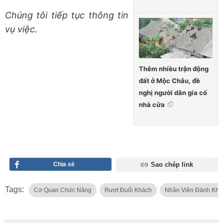
Chúng tôi tiếp tục thông tin
vụ việc.
Thêm nhiều trận động
đất ở Mộc Châu, đề
nghị người dân gia cố
nhà cửa
Chia sẻ
Sao chép link
Tags:
Cơ Quan Chức Năng
Rượt Đuổi Khách
Nhân Viên Đánh Khá