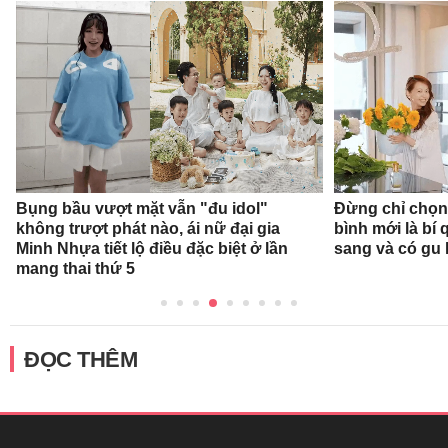
Bụng bầu vượt mặt vẫn "đu idol"
Đừng chỉ chọn
không trượt phát nào, ái nữ đại gia
bình mới là bí
Minh Nhựa tiết lộ điều đặc biệt ở lần
sang và có gu
mang thai thứ 5
ĐỌC THÊM