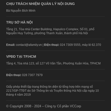
CHỊU TRÁCH NHIỆM QUẢN LÝ NỘI DUNG
Bà Nguyễn Bích Minh
TRỤ SỞ HÀ NỘI
Tầng 21, Tòa nhà Center Building, Hapulico Complex, Số 01, phố
Nguyễn Huy Tưởng, phường Thanh Xuân, thành phố Hà Nội
Email:
contact@afamily.vn |
Điện thoại:
024 7309 5555, máy lẻ 62.370
VPĐD TẠI TP.HCM
Tầng 4, Tòa nhà 123, số 127 Võ Văn Tần, Phường Xuân Hòa, TPHCM
Điện thoại:
028 7307 7979
Giấy phép thiết lập trang thông tin điện tử tổng hợp trên mạng số
2217/GP-TTĐT do Sở Thông tin và Truyền thông Hà Nội cấp ngày 10
tháng 4 năm 2019
© Copyright 2008 - 2024 – Công ty Cổ phần VCCorp