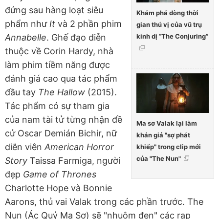
đứng sau hàng loạt siêu
Khám phá dòng thời
phẩm như
It
và 2 phần phim
gian thú vị của vũ trụ
kinh dị “The Conjuring”
Annabelle
. Ghế đạo diễn
thuộc về Corin Hardy, nhà
làm phim tiềm năng được
đánh giá cao qua tác phẩm
đầu tay
The Hallow
(2015).
Tác phẩm có sự tham gia
của nam tài tử từng nhận đề
Ma sơ Valak lại làm
cử Oscar Demián Bichir, nữ
khán giả "sợ phát
diễn viên
American Horror
khiếp" trong clip mới
của "The Nun"
Story
Taissa Farmiga, người
đẹp
Game of Thrones
Charlotte Hope và Bonnie
Aarons, thủ vai Valak trong các phần trước. The
Nun (Ác Quỷ Ma Sơ) sẽ "nhuộm đen" các rạp