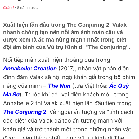
Crissi
8 năm trước
Xuất hiện lần đầu trong The Conjuring 2, Valak
nhanh chóng tạo nên nỗi ám ảnh toàn cầu và
được xem là ác ma hùng mạnh nhất trong biệt
đội âm binh của Vũ trụ Kinh dị "The Conjuring".
Nối tiếp màn xuất hiện thoáng qua trong
Annabelle: Creation
(2017), nhân vật phản diện
đình đám Valak sẽ hội ngộ khán giả trong bộ phim
riêng của mình –
The Nun
(tựa Việt hóa:
Ác Quỷ
Ma Sơ
). Trước khi có "vai diễn khách mời" trong
Annabelle 2 thì Valak xuất hiện lần đầu tiên trong
The Conjuring 2
. Vẻ ngoài ấn tượng và "tính cách
đặc biệt" của Valak đã tạo ấn tượng mạnh với
khán giả và trở thành một trong những nhân vật
được... yêu thích nhất trong vũ trụ kinh dị The