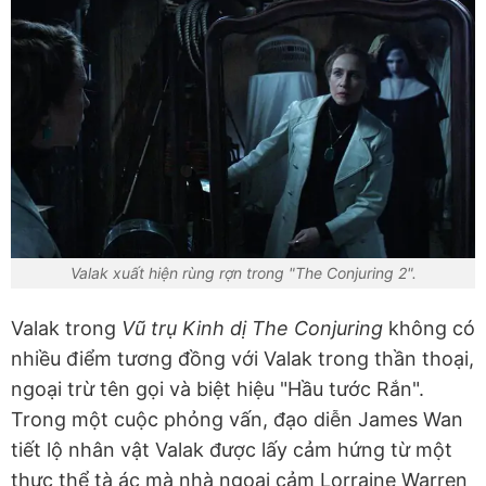
Valak xuất hiện rùng rợn trong "The Conjuring 2".
Valak trong
Vũ trụ Kinh dị The Conjuring
không có
nhiều điểm tương đồng với Valak trong thần thoại,
ngoại trừ tên gọi và biệt hiệu "Hầu tước Rắn".
Trong một cuộc phỏng vấn, đạo diễn James Wan
tiết lộ nhân vật Valak được lấy cảm hứng từ một
thực thể tà ác mà nhà ngoại cảm Lorraine Warren