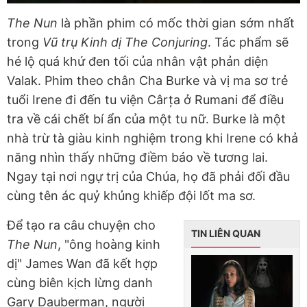
The Nun
là phần phim có mốc thời gian sớm nhất
trong
Vũ trụ Kinh dị The Conjuring
. Tác phẩm sẽ
hé lộ quá khứ đen tối của nhân vật phản diện
Valak. Phim theo chân Cha Burke và vị ma sơ trẻ
tuổi Irene đi đến tu viện Cârța ở Rumani để điều
tra về cái chết bí ẩn của một tu nữ. Burke là một
nhà trừ tà giàu kinh nghiệm trong khi Irene có khả
năng nhìn thấy những điềm báo về tương lai.
Ngay tại nơi ngự trị của Chúa, họ đã phải đối đầu
cùng tên ác quỷ khủng khiếp đội lốt ma sơ.
Để tạo ra câu chuyện cho
TIN LIÊN QUAN
The Nun
, "ông hoàng kinh
dị" James Wan đã kết hợp
cùng biên kịch lừng danh
Gary Dauberman, người