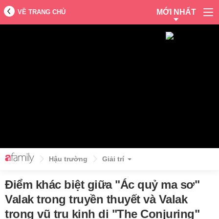
MỚI NHẤT
VỀ TRANG CHỦ
Hậu trường
Giải trí
Điểm khác biệt giữa "Ác quỷ ma sơ"
Valak trong truyền thuyết và Valak
trong vũ trụ kinh dị "The Conjuring"