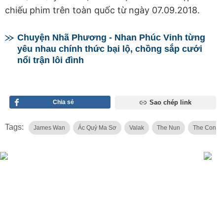
chiếu phim trên toàn quốc từ ngày 07.09.2018.
Chuyện Nhã Phương - Nhan Phúc Vinh từng
yêu nhau chính thức bại lộ, chồng sắp cưới
nổi trận lôi đình
Chia sẻ
Sao chép link
Tags:
James Wan
Ác Quỷ Ma Sơ
Valak
The Nun
The Conju