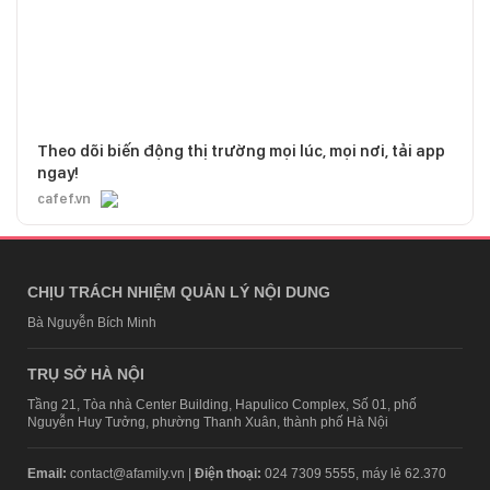
Theo dõi biến động thị trường mọi lúc, mọi nơi, tải app
ngay!
cafef.vn
CHỊU TRÁCH NHIỆM QUẢN LÝ NỘI DUNG
Bà Nguyễn Bích Minh
TRỤ SỞ HÀ NỘI
Tầng 21, Tòa nhà Center Building, Hapulico Complex, Số 01, phố
Nguyễn Huy Tưởng, phường Thanh Xuân, thành phố Hà Nội
Email:
contact@afamily.vn |
Điện thoại:
024 7309 5555, máy lẻ 62.370