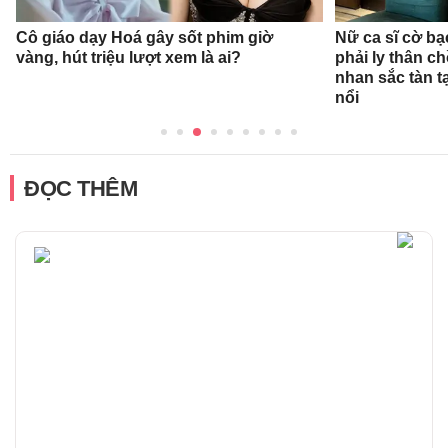
Cô giáo dạy Hoá gây sốt phim giờ
Nữ ca sĩ cờ bạ
vàng, hút triệu lượt xem là ai?
phải ly thân c
nhan sắc tàn t
nổi
ĐỌC THÊM