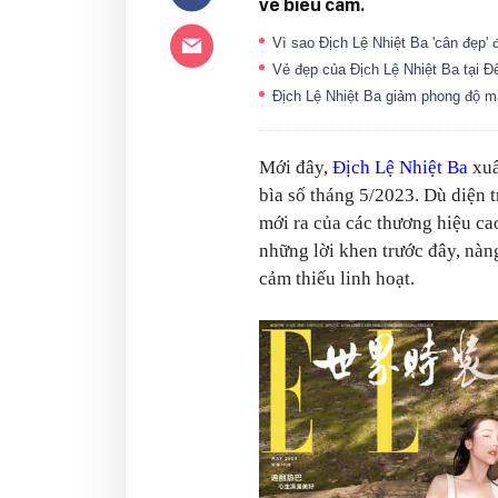
về biểu cảm.
Vì sao Địch Lệ Nhiệt Ba 'cân đẹp'
Vẻ đẹp của Địch Lệ Nhiệt Ba tại 
Địch Lệ Nhiệt Ba giảm phong độ mặ
Mới đây,
Địch Lệ Nhiệt Ba
xuấ
bìa số tháng 5/2023. Dù diện t
mới ra của các thương hiệu ca
những lời khen trước đây, nàng
cảm thiếu linh hoạt.