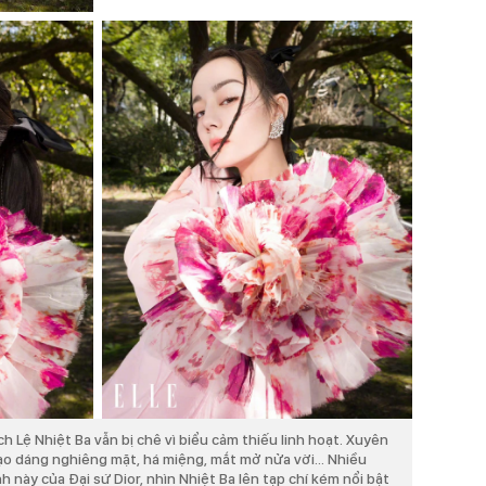
h Lệ Nhiệt Ba vẫn bị chê vì biểu cảm thiếu linh hoạt. Xuyên
tạo dáng nghiêng mặt, há miệng, mắt mở nửa vời... Nhiều
h này của Đại sứ Dior, nhìn Nhiệt Ba lên tạp chí kém nổi bật