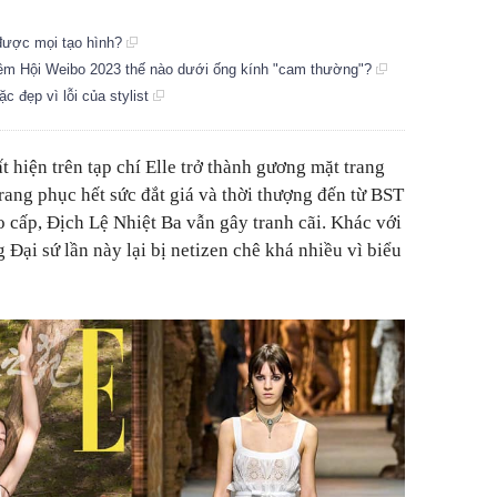
 được mọi tạo hình?
Đêm Hội Weibo 2023 thế nào dưới ống kính "cam thường"?
c đẹp vì lỗi của stylist
t hiện trên tạp chí Elle trở thành gương mặt trang
rang phục hết sức đắt giá và thời thượng đến từ BST
o cấp, Địch Lệ Nhiệt Ba vẫn gây tranh cãi. Khác với
 Đại sứ lần này lại bị netizen chê khá nhiều vì biểu