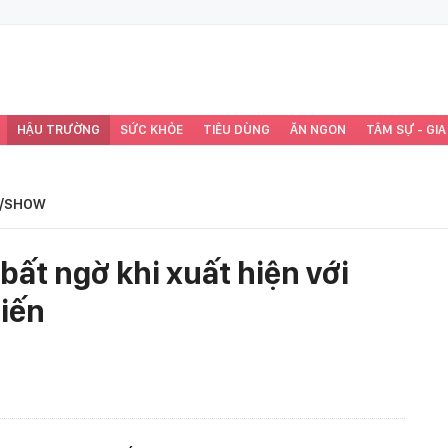
HẬU TRƯỜNG
SỨC KHỎE
TIÊU DÙNG
ĂN NGON
TÂM SỰ - GIA
/SHOW
bất ngờ khi xuất hiện với
biến