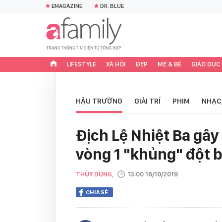
EMAGAZINE
DR. BLUE
LIFESTYLE
XÃ HỘI
ĐẸP
MẸ & BÉ
GIÁO DỤC
HẬU TRƯỜNG
GIẢI TRÍ
PHIM
NHẠC
Địch Lệ Nhiệt Ba gây 
vòng 1 "khủng" đột 
THÙY DUNG,
13:00 16/10/2019
CHIA SẺ