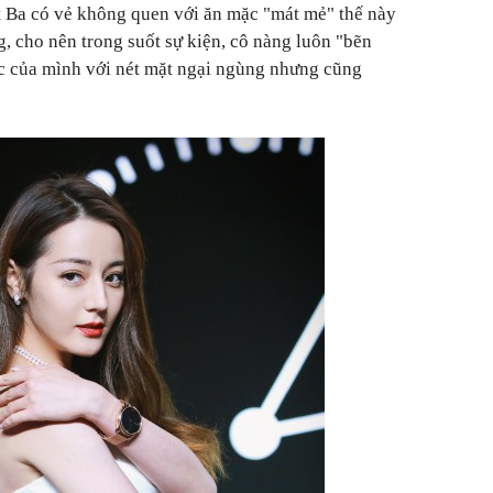
t Ba có vẻ không quen với ăn mặc "mát mẻ" thế này
g, cho nên trong suốt sự kiện, cô nàng luôn "bẽn
ực của mình với nét mặt ngại ngùng nhưng cũng