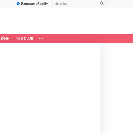
Fanpage aFamily
 ĐÌNH
40S CLUB