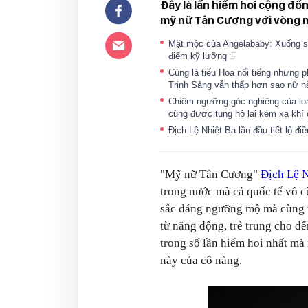
Đây là lần hiếm hoi cộng đ
mỹ nữ Tân Cương với vòng m
Mặt mộc của Angelababy: Xuống s
điểm kỹ lưỡng
Cùng là tiểu Hoa nổi tiếng nhưng 
Trịnh Sảng vẫn thấp hơn sao nữ 
Chiêm ngưỡng góc nghiêng của loạ
cũng được tung hô lại kém xa khí
Địch Lệ Nhiệt Ba lần đầu tiết lộ đi
"Mỹ nữ Tân Cương"
Địch Lệ N
trong nước mà cả quốc tế vô c
sắc đáng ngưỡng mộ mà cùng v
từ năng động, trẻ trung cho đế
trong số lần hiếm hoi nhất mà
này của cô nàng.