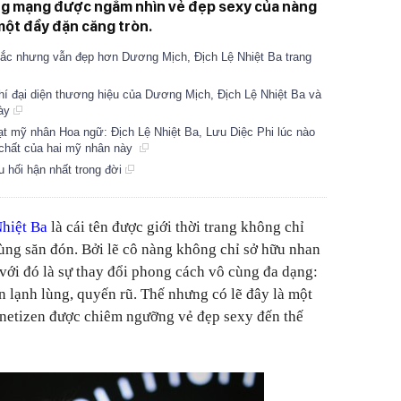
ồng mạng được ngắm nhìn vẻ đẹp sexy của nàng
ột đầy đặn căng tròn.
ắc nhưng vẫn đẹp hơn Dương Mịch, Địch Lệ Nhiệt Ba trang
phí đại diện thương hiệu của Dương Mịch, Địch Lệ Nhiệt Ba và
này
t mỹ nhân Hoa ngữ: Địch Lệ Nhiệt Ba, Lưu Diệc Phi lúc nào
 chất của hai mỹ nhân này
ều hối hận nhất trong đời
hiệt Ba
là cái tên được giới thời trang không chỉ
ùng săn đón. Bởi lẽ cô nàng không chỉ sở hữu nhan
ới đó là sự thay đổi phong cách vô cùng đa dạng:
n lạnh lùng, quyến rũ. Thế nhưng có lẽ đây là một
 netizen được chiêm ngưỡng vẻ đẹp sexy đến thế