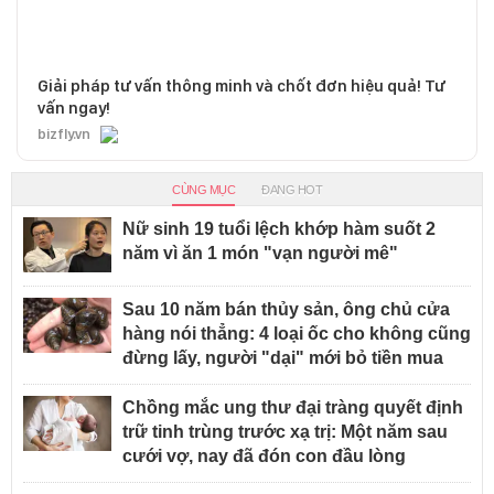
Giải pháp tư vấn thông minh và chốt đơn hiệu quả! Tư
vấn ngay!
bizfly.vn
CÙNG MỤC
ĐANG HOT
Nữ sinh 19 tuổi lệch khớp hàm suốt 2
năm vì ăn 1 món "vạn người mê"
Sau 10 năm bán thủy sản, ông chủ cửa
hàng nói thẳng: 4 loại ốc cho không cũng
đừng lấy, người "dại" mới bỏ tiền mua
Chồng mắc ung thư đại tràng quyết định
trữ tinh trùng trước xạ trị: Một năm sau
cưới vợ, nay đã đón con đầu lòng