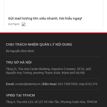
Gửi mail lượng lớn siêu nhanh, tìm hiểu ngay!
bizfly.vn
CHỊU TRÁCH NHIỆM QUẢN LÝ NỘI DUNG
Bà Nguyễn Bích Minh
TRỤ SỞ HÀ NỘI
Tầng 21, Tòa nhà Center Building, Hapulico Complex, Số 01, phố
Nguyễn Huy Tưởng, phường Thanh Xuân, thành phố Hà Nội
Email:
contact@afamily.vn |
Điện thoại:
024 7309 5555, máy lẻ 62.370
VPĐD TẠI TP.HCM
Tầng 4, Tòa nhà 123, số 127 Võ Văn Tần, Phường Xuân Hòa, TPHCM