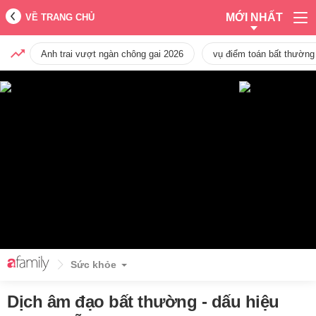
MỚI NHẤT
VỀ TRANG CHỦ
Anh trai vượt ngàn chông gai 2026
vụ điểm toán bất thường
Sức khỏe
Dịch âm đạo bất thường - dấu hiệu