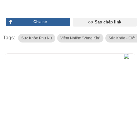
Chia sẻ
Sao chép link
Tags:
Sức Khỏe Phụ Nự
Viêm Nhiễm "vùng Kín"
Sức Khỏe - Giới T