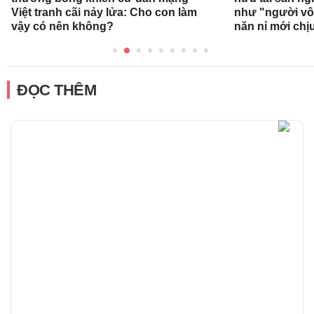
Việt tranh cãi nảy lửa: Cho con làm
như "người vô 
vậy có nên không?
năn nỉ mới chị
ĐỌC THÊM