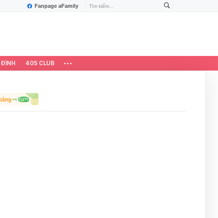
Fanpage aFamily
 ĐÌNH
40S CLUB