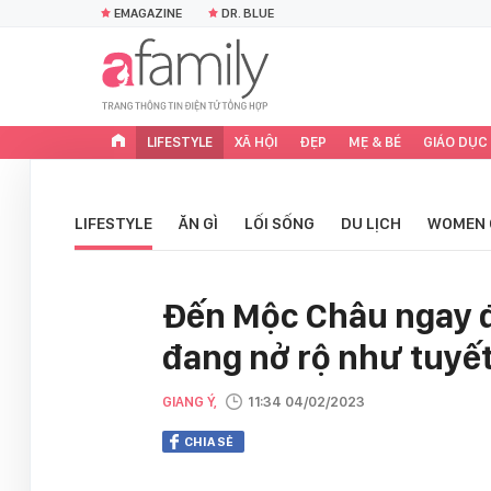
EMAGAZINE
DR. BLUE
LIFESTYLE
XÃ HỘI
ĐẸP
MẸ & BÉ
GIÁO DỤC
LIFESTYLE
ĂN GÌ
LỐI SỐNG
DU LỊCH
WOMEN 
Đến Mộc Châu ngay 
đang nở rộ như tuyế
GIANG Ý,
11:34 04/02/2023
CHIA SẺ