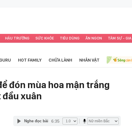
HẬU TRƯỜNG
SỨC KHỎE
TIÊU DÙNG
ĂN NGON
TÂM SỰ - GIA
GURU
HOT FAMILY
CHỮA LÀNH
NHÂN VẬT
để đón mùa hoa mận trắng
t đầu xuân
6:35
Nghe đọc bài