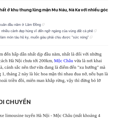
ất ở khu thung lũng mận Mu Náu, Nà Ka với nhiều góc
du xuân đầu năm ở Lâm Đồng
, nhiều cảnh đẹp hùng vĩ đến ngỡ ngàng của vùng đất cà phê
i làm món tàu hũ ky, muốn giàu phải chịu được "sức nóng"
m đến hấp dẫn nhất dịp đầu năm, nhất là đối với những
cách Hà Nội chưa tới 200km,
Mộc Châu
vừa là nơi khai
hoà, cảnh sắc nên thơ vừa đang là điểm đến "xu hướng" mà
1, tháng 2 này là lúc hoa mận thi nhau đua nở, nếu bạn là
oải triền đồi, miên man khắp rừng, vậy thì đừng bỏ lỡ
DI CHUYỂN
xe limousine tuyến Hà Nội - Mộc Châu (mất khoảng 4