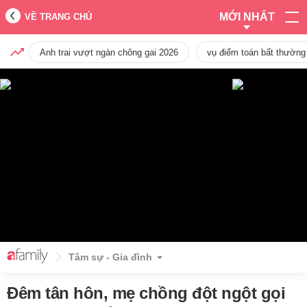
MỚI NHẤT
VỀ TRANG CHỦ
Anh trai vượt ngàn chông gai 2026
vụ điểm toán bất thường
Tâm sự - Gia đình
Đêm tân hôn, mẹ chồng đột ngột gọi