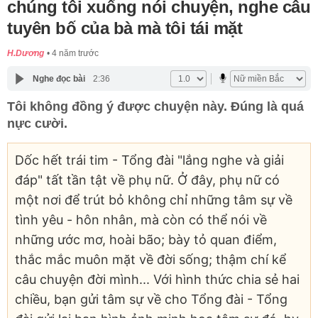
chúng tôi xuống nói chuyện, nghe câu
tuyên bố của bà mà tôi tái mặt
H.Dương
4 năm trước
Nghe đọc bài
2:36
Tôi không đồng ý được chuyện này. Đúng là quá
nực cười.
Dốc hết trái tim - Tổng đài "lắng nghe và giải
đáp" tất tần tật về phụ nữ. Ở đây, phụ nữ có
một nơi để trút bỏ không chỉ những tâm sự về
tình yêu - hôn nhân, mà còn có thể nói về
những ước mơ, hoài bão; bày tỏ quan điểm,
thắc mắc muôn mặt về đời sống; thậm chí kể
câu chuyện đời mình... Với hình thức chia sẻ hai
chiều, bạn gửi tâm sự về cho Tổng đài - Tổng