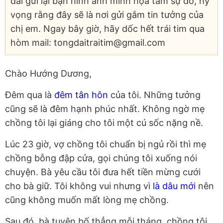
đài gửi lại bạn hình ảnh minh họa tâm sự đó, hy
vọng rằng đây sẽ là nơi gửi gắm tin tưởng của
chị em. Ngay bây giờ, hãy dốc hết trái tim qua
hòm mail: tongdaitraitim@gmail.com
Chào Hướng Dương,
Đêm qua là
đêm tân hôn
của tôi. Những tưởng
cũng sẽ là đêm hạnh phúc nhất. Không ngờ mẹ
chồng tôi lại giáng cho tôi một cú sốc nặng nề.
Lúc 23 giờ, vợ chồng tôi chuẩn bị ngủ rồi thì mẹ
chồng bỗng đập cửa, gọi chúng tôi xuống nói
chuyện. Bà yêu cầu tôi đưa hết tiền mừng cưới
cho bà giữ. Tôi không vui nhưng vì
là dâu mới
nên
cũng không muốn mất lòng mẹ chồng.
Sau đó, bà tuyên bố thẳng mỗi tháng, chồng tôi