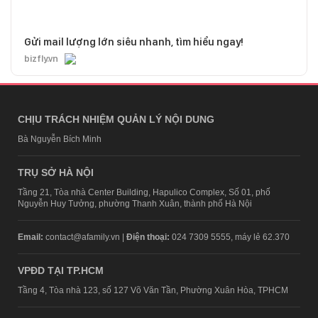
Gửi mail lượng lớn siêu nhanh, tìm hiểu ngay!
bizfly.vn
CHỊU TRÁCH NHIỆM QUẢN LÝ NỘI DUNG
Bà Nguyễn Bích Minh
TRỤ SỞ HÀ NỘI
Tầng 21, Tòa nhà Center Building, Hapulico Complex, Số 01, phố
Nguyễn Huy Tưởng, phường Thanh Xuân, thành phố Hà Nội
Email:
contact@afamily.vn |
Điện thoại:
024 7309 5555, máy lẻ 62.370
VPĐD TẠI TP.HCM
Tầng 4, Tòa nhà 123, số 127 Võ Văn Tần, Phường Xuân Hòa, TPHCM