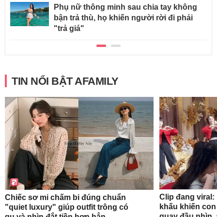
Phụ nữ thông minh sau chia tay không
bận trả thù, họ khiến người rời đi phải
"trả giá"
TIN NỔI BẬT AFAMILY
Clip đang viral:
Chiếc sơ mi chấm bi đúng chuẩn
khấu khiến con
"quiet luxury" giúp outfit trông có
quay đầu nhìn
gu và nhìn đắt tiền hơn hẳn