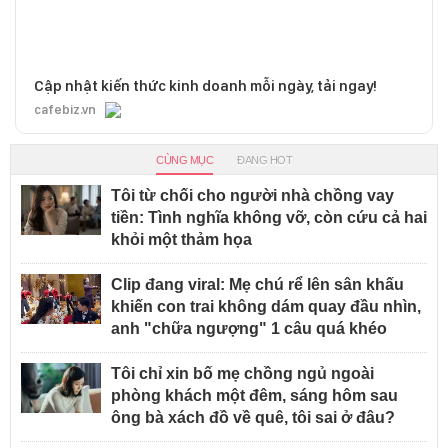
Cập nhật kiến thức kinh doanh mỗi ngày, tải ngay!
cafebiz.vn
CÙNG MỤC
ĐANG HOT
Tôi từ chối cho người nhà chồng vay
tiền: Tình nghĩa không vỡ, còn cứu cả hai
khỏi một thảm họa
Clip đang viral: Mẹ chú rể lên sân khấu
khiến con trai không dám quay đầu nhìn,
anh "chữa ngượng" 1 câu quá khéo
Tôi chỉ xin bố mẹ chồng ngủ ngoài
phòng khách một đêm, sáng hôm sau
ông bà xách đồ về quê, tôi sai ở đâu?