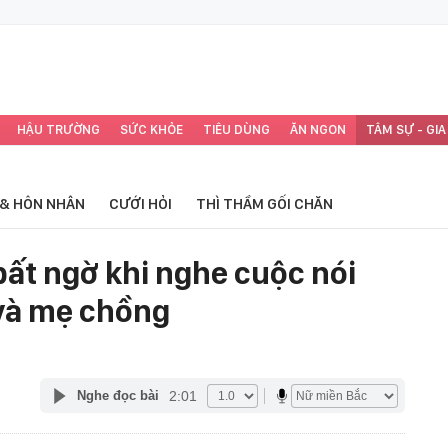
HẬU TRƯỜNG
SỨC KHỎE
TIÊU DÙNG
ĂN NGON
TÂM SỰ - GIA
 & HÔN NHÂN
CƯỚI HỎI
THÌ THẦM GỐI CHĂN
bất ngờ khi nghe cuộc nói
và mẹ chồng
2:01
Nghe đọc bài