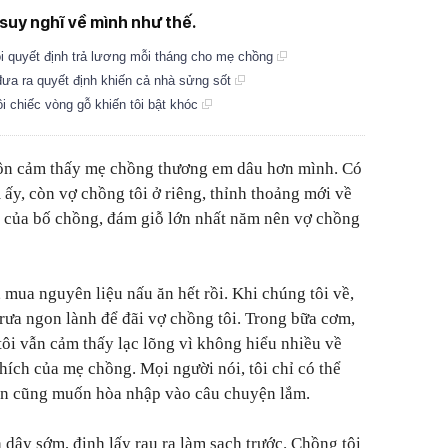
 suy nghĩ về mình như thế.
ôi quyết định trả lương mỗi tháng cho mẹ chồng
 đưa ra quyết định khiến cả nhà sửng sốt
i chiếc vòng gỗ khiến tôi bật khóc
ôn cảm thấy mẹ chồng thương em dâu hơn mình. Có
 ấy, còn vợ chồng tôi ở riêng, thỉnh thoảng mới về
 của bố chồng, đám giỗ lớn nhất năm nên vợ chồng
 mua nguyên liệu nấu ăn hết rồi. Khi chúng tôi về,
ưa ngon lành để đãi vợ chồng tôi. Trong bữa cơm,
tôi vẫn cảm thấy lạc lõng vì không hiểu nhiều về
hích của mẹ chồng. Mọi người nói, tôi chỉ có thể
ân cũng muốn hòa nhập vào câu chuyện lắm.
h dậy sớm, định lấy rau ra làm sạch trước. Chồng tôi