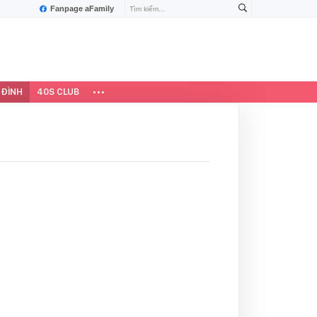
Fanpage aFamily
 ĐÌNH
40S CLUB