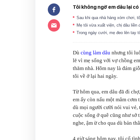
Tôi không ngờ em dâu lại có
Sau khi qua nhà hàng xóm chơi, t
Mẹ tôi vừa xuất viện, chị dâu liền
Trong ngày cưới, mẹ đeo lên tay tô
Dù
cùng làm dâu
nhưng tôi lu
lẽ vì mẹ sống với vợ chồng em
thăm nhà. Hôm nay là đám giỗ
tôi về ở lại hai ngày.
Từ hôm qua, em dâu đã đi chợ,
em ấy còn nấu một mâm cơm tr
dù mọi người cười nói vui vẻ, 
cuộc sống ở quê cũng như sở t
nghe, ậm ừ cho qua dù bản th
4 giờ sáng hôm nay, tôi cố tìn