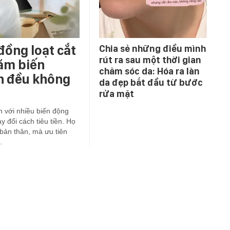
đồng loạt cắt
Chia sẻ những điều mình
rút ra sau một thời gian
năm biến
chăm sóc da: Hóa ra làn
ớn đều không
da đẹp bắt đầu từ bước
rửa mặt
ện với nhiều biến động
y đổi cách tiêu tiền. Họ
ản thân, mà ưu tiên
.