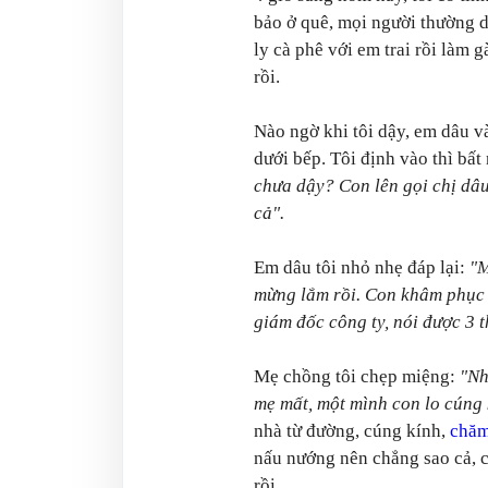
bảo ở quê, mọi người thường 
ly cà phê với em trai rồi làm 
rồi.
Nào ngờ khi tôi dậy, em dâu v
dưới bếp. Tôi định vào thì b
chưa dậy? Con lên gọi chị dâu
cả".
Em dâu tôi nhỏ nhẹ đáp lại:
"M
mừng lắm rồi. Con khâm phục 
giám đốc công ty, nói được 3 t
Mẹ chồng tôi chẹp miệng:
"Nh
mẹ mất, một mình con lo cúng 
nhà từ đường, cúng kính,
chăm
nấu nướng nên chẳng sao cả, c
rồi.