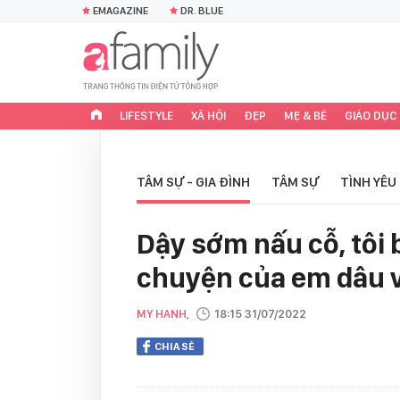
EMAGAZINE
DR. BLUE
LIFESTYLE
XÃ HỘI
ĐẸP
MẸ & BÉ
GIÁO DỤC
TÂM SỰ - GIA ĐÌNH
TÂM SỰ
TÌNH YÊU
Dậy sớm nấu cỗ, tôi 
chuyện của em dâu 
MY HANH,
18:15 31/07/2022
CHIA SẺ