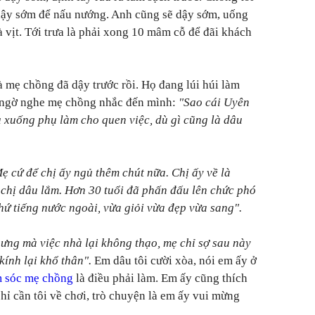
dậy sớm để nấu nướng. Anh cũng sẽ dậy sớm, uống
gà vịt. Tới trưa là phải xong 10 mâm cỗ để đãi khách
à mẹ chồng đã dậy trước rồi. Họ đang lúi húi làm
ất ngờ nghe mẹ chồng nhắc đến mình:
"Sao cái Uyên
 xuống phụ làm cho quen việc, dù gì cũng là dâu
ẹ cứ để chị ấy ngủ thêm chút nữa. Chị ấy về là
chị dâu lắm. Hơn 30 tuổi đã phấn đấu lên chức phó
hứ tiếng nước ngoài, vừa giỏi vừa đẹp vừa sang".
ưng mà việc nhà lại không thạo, mẹ chỉ sợ sau này
kính lại khổ thân".
Em dâu tôi cười xòa, nói em ấy ở
 sóc mẹ chồng
là điều phải làm. Em ấy cũng thích
hỉ cần tôi về chơi, trò chuyện là em ấy vui mừng