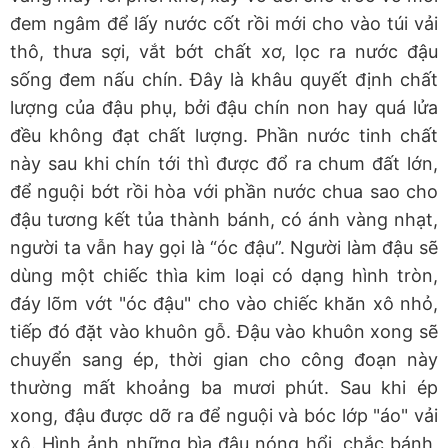
đem ngâm để lấy nước cốt rồi mới cho vào túi vải
thô, thưa sợi, vắt bớt chất xơ, lọc ra nước đậu
sống đem nấu chín. Đây là khâu quyết định chất
lượng của đậu phụ, bởi đậu chín non hay quá lửa
đều không đạt chất lượng. Phần nước tinh chất
này sau khi chín tới thì được đổ ra chum đất lớn,
để nguội bớt rồi hòa với phần nước chua sao cho
đậu tương kết tủa thành bánh, có ánh vàng nhạt,
người ta vẫn hay gọi là “óc đậu”. Người làm đậu sẽ
dùng một chiếc thìa kim loại có dạng hình tròn,
đáy lõm vớt "óc đậu" cho vào chiếc khăn xô nhỏ,
tiếp đó đặt vào khuôn gỗ. Đậu vào khuôn xong sẽ
chuyển sang ép, thời gian cho công đoạn này
thường mất khoảng ba mươi phút. Sau khi ép
xong, đậu được dỡ ra để nguội và bóc lớp "áo" vải
xô. Hình ảnh những bìa đậu nóng hổi, chắc bánh,