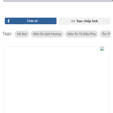
Chia sẻ
Sao chép link
Tags:
Hà Nọi
Món Ăn Quê Hương
Món Ăn Từ Đậu Phụ
Ẩm Thự