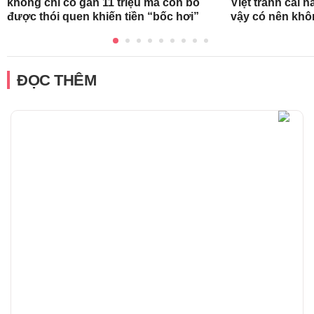
không chỉ có gần 11 triệu mà còn bỏ
Việt tranh cãi 
được thói quen khiến tiền “bốc hơi”
vậy có nên kh
ĐỌC THÊM