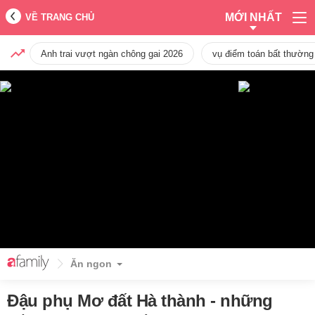
MỚI NHẤT
VỀ TRANG CHỦ
Anh trai vượt ngàn chông gai 2026
vụ điểm toán bất thường
Ăn ngon
Đậu phụ Mơ đất Hà thành - những