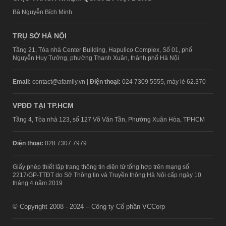
Bà Nguyễn Bích Minh
TRỤ SỞ HÀ NỘI
Tầng 21, Tòa nhà Center Building, Hapulico Complex, Số 01, phố
Nguyễn Huy Tưởng, phường Thanh Xuân, thành phố Hà Nội
Email:
contact@afamily.vn |
Điện thoại:
024 7309 5555, máy lẻ 62.370
VPĐD TẠI TP.HCM
Tầng 4, Tòa nhà 123, số 127 Võ Văn Tần, Phường Xuân Hòa, TPHCM
Điện thoại:
028 7307 7979
Giấy phép thiết lập trang thông tin điện tử tổng hợp trên mạng số
2217/GP-TTĐT do Sở Thông tin và Truyền thông Hà Nội cấp ngày 10
tháng 4 năm 2019
© Copyright 2008 - 2024 – Công ty Cổ phần VCCorp