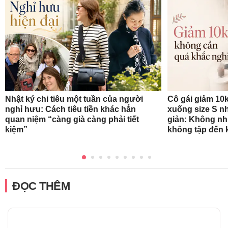
Nhật ký chi tiêu một tuần của người
Cô gái giảm 10k
nghỉ hưu: Cách tiêu tiền khác hẳn
xuống size S n
quan niệm “càng già càng phải tiết
giản: Không nh
kiệm”
không tập đến k
ĐỌC THÊM