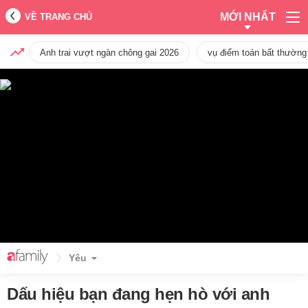
MỚI NHẤT
VỀ TRANG CHỦ
Anh trai vượt ngàn chông gai 2026
vụ điểm toán bất thường
Yêu
Dấu hiệu bạn đang hẹn hò với anh