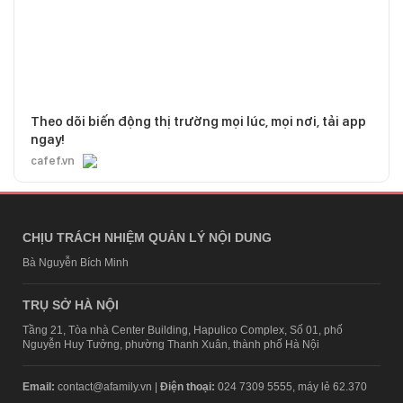
Theo dõi biến động thị trường mọi lúc, mọi nơi, tải app
ngay!
cafef.vn
CHỊU TRÁCH NHIỆM QUẢN LÝ NỘI DUNG
Bà Nguyễn Bích Minh
TRỤ SỞ HÀ NỘI
Tầng 21, Tòa nhà Center Building, Hapulico Complex, Số 01, phố
Nguyễn Huy Tưởng, phường Thanh Xuân, thành phố Hà Nội
Email:
contact@afamily.vn |
Điện thoại:
024 7309 5555, máy lẻ 62.370