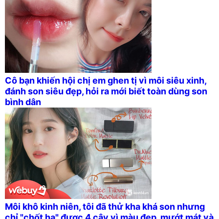
Cô bạn khiến hội chị em ghen tị vì môi siêu xinh,
đánh son siêu đẹp, hỏi ra mới biết toàn dùng son
bình dân
Môi khô kinh niên, tôi đã thử kha khá son nhưng
chỉ "chốt hạ" được 4 cây vì màu đẹp, mướt mát và