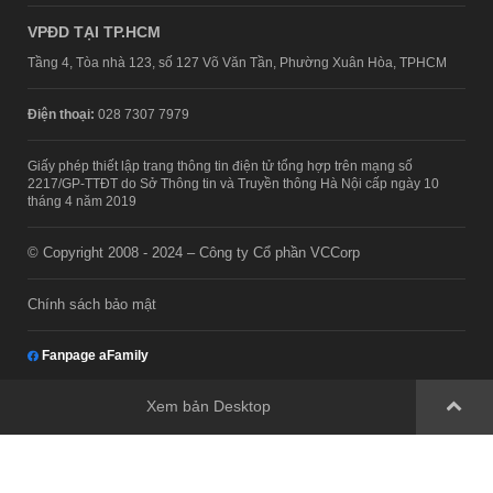
VPĐD TẠI TP.HCM
Tầng 4, Tòa nhà 123, số 127 Võ Văn Tần, Phường Xuân Hòa, TPHCM
Điện thoại:
028 7307 7979
Giấy phép thiết lập trang thông tin điện tử tổng hợp trên mạng số
2217/GP-TTĐT do Sở Thông tin và Truyền thông Hà Nội cấp ngày 10
tháng 4 năm 2019
© Copyright 2008 - 2024 – Công ty Cổ phần VCCorp
Chính sách bảo mật
Fanpage aFamily
Xem bản Desktop