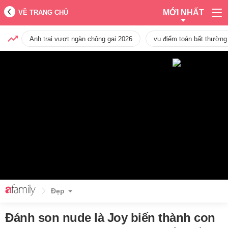
MỚI NHẤT
VỀ TRANG CHỦ
Anh trai vượt ngàn chông gai 2026
vụ điểm toán bất thường
Đẹp
Đánh son nude là Joy biến thành con