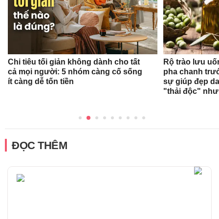
Chi tiêu tối giản không dành cho tất
Rộ trào lưu uốn
cả mọi người: 5 nhóm càng cố sống
pha chanh trướ
ít càng dễ tốn tiền
sự giúp đẹp da
"thải độc" như
ĐỌC THÊM