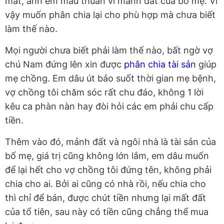
mất, anh em mâu thuẫn vì mảnh đất của bố mẹ. Vì
vậy muốn phân chia lại cho phù hợp mà chưa biết
làm thế nào.
Mọi người chưa biết phải làm thế nào, bất ngờ vợ
chú Nam đứng lên xin được
phân chia tài sản
giúp
mẹ chồng. Em dâu út bảo suốt thời gian mẹ bệnh,
vợ chồng tôi chăm sóc rất chu đáo, không 1 lời
kêu ca phàn nàn hay đòi hỏi các em phải chu cấp
tiền.
Thêm vào đó, mảnh đất và ngôi nhà là tài sản của
bố mẹ, giá trị cũng không lớn lắm, em dâu muốn
để lại hết cho vợ chồng tôi đứng tên, không phải
chia cho ai. Bởi ai cũng có nhà rồi, nếu chia cho
thì chỉ để bán, được chút tiền nhưng lại mất đất
của tổ tiên, sau này có tiền cũng chẳng thể mua