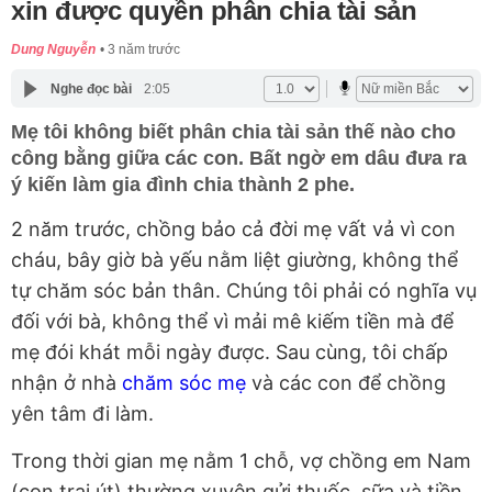
xin được quyền phân chia tài sản
Dung Nguyễn
3 năm trước
Nghe đọc bài
2:05
Mẹ tôi không biết phân chia tài sản thế nào cho
công bằng giữa các con. Bất ngờ em dâu đưa ra
ý kiến làm gia đình chia thành 2 phe.
2 năm trước, chồng bảo cả đời mẹ vất vả vì con
cháu, bây giờ bà yếu nằm liệt giường, không thể
tự chăm sóc bản thân. Chúng tôi phải có nghĩa vụ
đối với bà, không thể vì mải mê kiếm tiền mà để
mẹ đói khát mỗi ngày được. Sau cùng, tôi chấp
nhận ở nhà
chăm sóc mẹ
và các con để chồng
yên tâm đi làm.
Trong thời gian mẹ nằm 1 chỗ, vợ chồng em Nam
(con trai út) thường xuyên gửi thuốc, sữa và tiền.