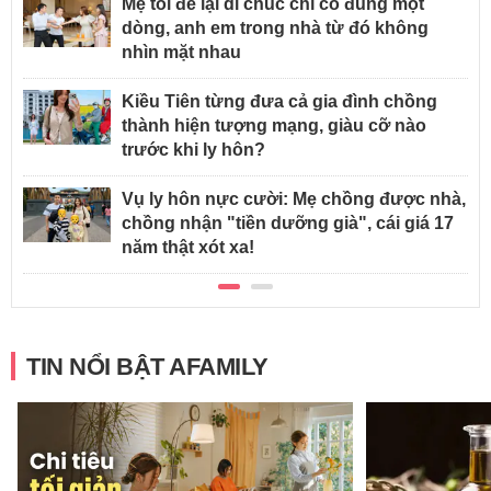
Mẹ tôi để lại di chúc chỉ có đúng một
dòng, anh em trong nhà từ đó không
nhìn mặt nhau
Kiều Tiên từng đưa cả gia đình chồng
thành hiện tượng mạng, giàu cỡ nào
trước khi ly hôn?
Vụ ly hôn nực cười: Mẹ chồng được nhà,
chồng nhận "tiền dưỡng già", cái giá 17
năm thật xót xa!
TIN NỔI BẬT AFAMILY