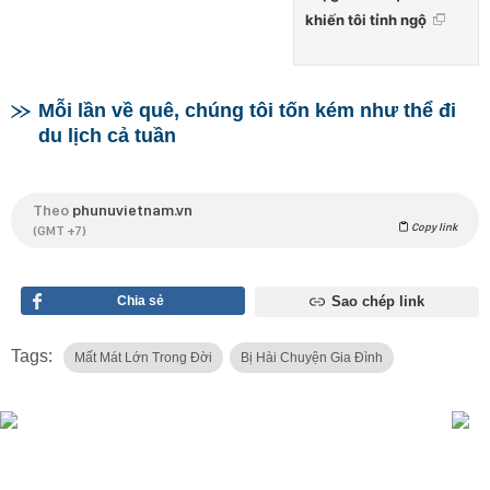
khiến tôi tỉnh ngộ
Mỗi lần về quê, chúng tôi tốn kém như thể đi
du lịch cả tuần
Theo
phunuvietnam.vn
Copy link
(GMT +7)
Chia sẻ
Sao chép link
Tags:
Mất Mát Lớn Trong Đời
Bị Hài Chuyện Gia Đình