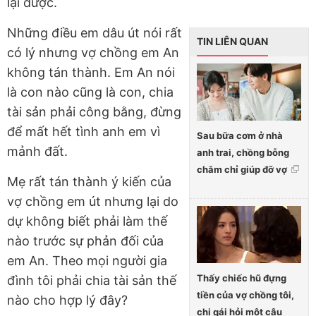
lại được.
Những điều em dâu út nói rất
TIN LIÊN QUAN
có lý nhưng vợ chồng em An
không tán thành. Em An nói
là con nào cũng là con, chia
tài sản phải công bằng, đừng
để mất hết tình anh em vì
Sau bữa cơm ở nhà
mảnh đất.
anh trai, chồng bỗng
chăm chỉ giúp đỡ vợ
Mẹ rất tán thành ý kiến của
vợ chồng em út nhưng lại do
dự không biết phải làm thế
nào trước sự phản đối của
em An. Theo mọi người gia
Thấy chiếc hũ đựng
đình tôi phải chia tài sản thế
tiền của vợ chồng tôi,
nào cho hợp lý đây?
chị gái hỏi một câu