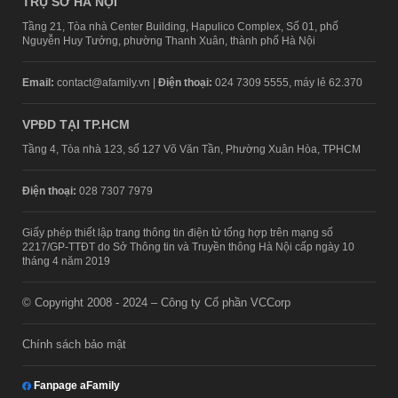
TRỤ SỞ HÀ NỘI
Tầng 21, Tòa nhà Center Building, Hapulico Complex, Số 01, phố
Nguyễn Huy Tưởng, phường Thanh Xuân, thành phố Hà Nội
Email:
contact@afamily.vn |
Điện thoại:
024 7309 5555, máy lẻ 62.370
VPĐD TẠI TP.HCM
Tầng 4, Tòa nhà 123, số 127 Võ Văn Tần, Phường Xuân Hòa, TPHCM
Điện thoại:
028 7307 7979
Giấy phép thiết lập trang thông tin điện tử tổng hợp trên mạng số
2217/GP-TTĐT do Sở Thông tin và Truyền thông Hà Nội cấp ngày 10
tháng 4 năm 2019
© Copyright 2008 - 2024 – Công ty Cổ phần VCCorp
Chính sách bảo mật
Fanpage aFamily