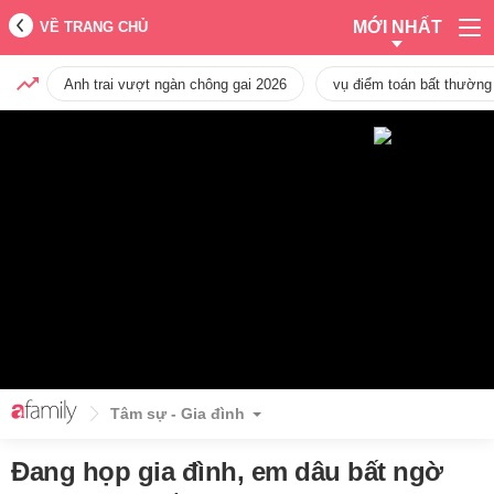
MỚI NHẤT
VỀ TRANG CHỦ
Anh trai vượt ngàn chông gai 2026
vụ điểm toán bất thường
Tâm sự - Gia đình
Đang họp gia đình, em dâu bất ngờ