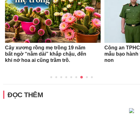
Cây xương rồng mẹ trồng 19 năm
Công an TPHCM
bất ngờ “nằm dài” khắp chậu, đến
mẫu bạo hành 
khi nở hoa ai cũng trầm trồ.
non
ĐỌC THÊM