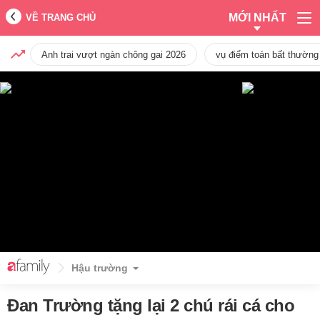
MỚI NHẤT
VỀ TRANG CHỦ
Anh trai vượt ngàn chông gai 2026
vụ điểm toán bất thường
Hậu trường
Đan Trường tặng lại 2 chú rái cá cho