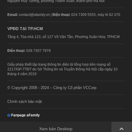
Nguyễn Huy Tưởng, phường Thanh Xuân, thành phố Hà Nội
Email:
contact@afamily.vn |
Điện thoại:
024 7309 5555, máy lẻ 62.370
VPĐD TẠI TP.HCM
Tầng 4, Tòa nhà 123, số 127 Võ Văn Tần, Phường Xuân Hòa, TPHCM
Điện thoại:
028 7307 7979
Giấy phép thiết lập trang thông tin điện tử tổng hợp trên mạng số
2217/GP-TTĐT do Sở Thông tin và Truyền thông Hà Nội cấp ngày 10
tháng 4 năm 2019
© Copyright 2008 - 2024 – Công ty Cổ phần VCCorp
Chính sách bảo mật
Fanpage aFamily
Xem bản Desktop