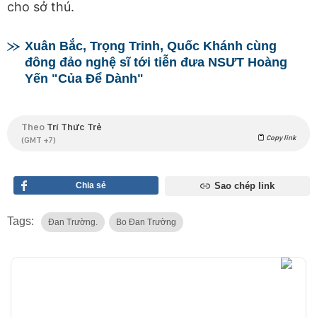
cho sở thú.
Xuân Bắc, Trọng Trinh, Quốc Khánh cùng
đông đảo nghệ sĩ tới tiễn đưa NSƯT Hoàng
Yến "Của Để Dành"
Theo
Trí Thức Trẻ
Copy link
(GMT +7)
Chia sẻ
Sao chép link
Tags:
Đan Trường.
Bo Đan Trường