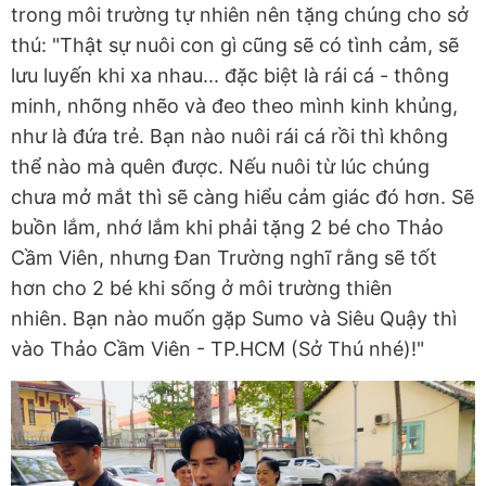
trong môi trường tự nhiên nên tặng chúng cho sở
thú: "Thật sự nuôi con gì cũng sẽ có tình cảm, sẽ
lưu luyến khi xa nhau... đặc biệt là rái cá - thông
minh, nhõng nhẽo và đeo theo mình kinh khủng,
như là đứa trẻ. Bạn nào nuôi rái cá rồi thì không
thể nào mà quên được. Nếu nuôi từ lúc chúng
chưa mở mắt thì sẽ càng hiểu cảm giác đó hơn. Sẽ
buồn lắm, nhớ lắm khi phải tặng 2 bé cho Thảo
Cầm Viên, nhưng Đan Trường nghĩ rằng sẽ tốt
hơn cho 2 bé khi sống ở môi trường thiên
nhiên. Bạn nào muốn gặp Sumo và Siêu Quậy thì
vào Thảo Cầm Viên - TP.HCM (Sở Thú nhé)!"