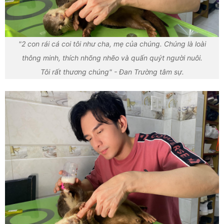
"2 con rái cá coi tôi như cha, mẹ của chúng. Chúng là loài
thông minh, thích nhõng nhẽo và quấn quýt người nuôi.
Tôi rất thương chúng" - Đan Trường tâm sự.