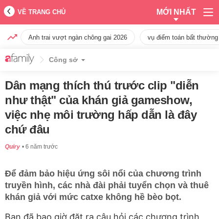
MỚI NHẤT
VỀ TRANG CHỦ
Anh trai vượt ngàn chông gai 2026
vụ điểm toán bất thường
Công sở
Dân mạng thích thú trước clip "diễn
như thật" của khán giả gameshow,
việc nhẹ môi trường hấp dẫn là đây
chứ đâu
Quiry
6 năm trước
Để đảm bảo hiệu ứng sôi nổi của chương trình
truyền hình, các nhà đài phải tuyển chọn và thuê
khán giả với mức catxe không hề bèo bọt.
Bạn đã bao giờ đặt ra câu hỏi các chương trình