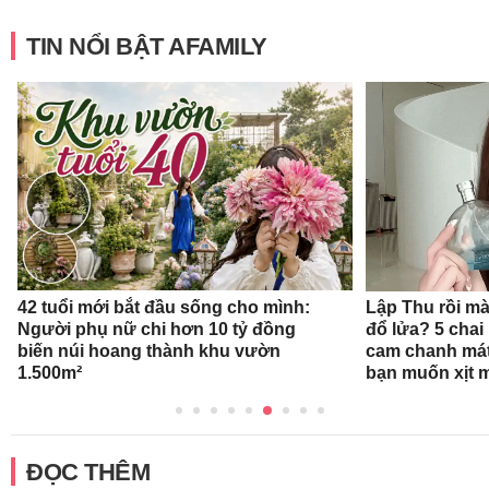
TIN NỔI BẬT AFAMILY
42 tuổi mới bắt đầu sống cho mình:
Lập Thu rồi mà
Người phụ nữ chi hơn 10 tỷ đồng
đổ lửa? 5 cha
biến núi hoang thành khu vườn
cam chanh mát
1.500m²
bạn muốn xịt 
ĐỌC THÊM