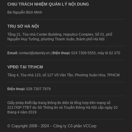
CHỊU TRÁCH NHIỆM QUẢN LÝ NỘI DUNG
Bà Nguyễn Bích Minh
TRỤ SỞ HÀ NỘI
Tầng 21, Tòa nhà Center Building, Hapulico Complex, Số 01, phố
Nguyễn Huy Tưởng, phường Thanh Xuân, thành phố Hà Nội
Email:
contact@afamily.vn |
Điện thoại:
024 7309 5555, máy lẻ 62.370
VPĐD TẠI TP.HCM
Tầng 4, Tòa nhà 123, số 127 Võ Văn Tần, Phường Xuân Hòa, TPHCM
Điện thoại:
028 7307 7979
Giấy phép thiết lập trang thông tin điện tử tổng hợp trên mạng số
2217/GP-TTĐT do Sở Thông tin và Truyền thông Hà Nội cấp ngày 10
tháng 4 năm 2019
© Copyright 2008 - 2024 – Công ty Cổ phần VCCorp