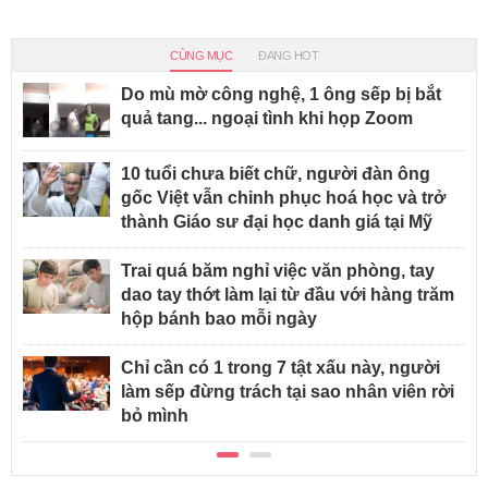
CÙNG MỤC
ĐANG HOT
Do mù mờ công nghệ, 1 ông sếp bị bắt
quả tang... ngoại tình khi họp Zoom
10 tuổi chưa biết chữ, người đàn ông
gốc Việt vẫn chinh phục hoá học và trở
thành Giáo sư đại học danh giá tại Mỹ
Trai quá băm nghỉ việc văn phòng, tay
dao tay thớt làm lại từ đầu với hàng trăm
hộp bánh bao mỗi ngày
Chỉ cần có 1 trong 7 tật xấu này, người
làm sếp đừng trách tại sao nhân viên rời
bỏ mình