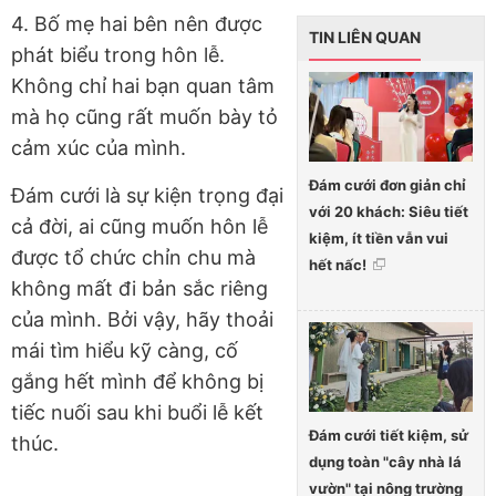
4. Bố mẹ hai bên nên được
TIN LIÊN QUAN
phát biểu trong hôn lễ.
Không chỉ hai bạn quan tâm
mà họ cũng rất muốn bày tỏ
cảm xúc của mình.
Đám cưới đơn giản chỉ
Đám cưới là sự kiện trọng đại
với 20 khách: Siêu tiết
cả đời, ai cũng muốn hôn lễ
kiệm, ít tiền vẫn vui
được tổ chức chỉn chu mà
hết nấc!
không mất đi bản sắc riêng
của mình. Bởi vậy, hãy thoải
mái tìm hiểu kỹ càng, cố
gắng hết mình để không bị
tiếc nuối sau khi buổi lễ kết
Đám cưới tiết kiệm, sử
thúc.
dụng toàn "cây nhà lá
vườn" tại nông trường