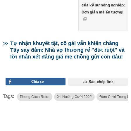
của kỹ sư nông nghiệp:
Đơn giản mà ấn tượng!
Tự nhận khuyết tật, cô gái vẫn khiến chàng
Tây say đắm: Nhà vợ thương rể "đứt ruột" và
lời nhận xét đáng giá mẹ chồng gửi con dâu!
Chia sẻ
Sao chép link
Tags:
Phong Cách Retro
Xu Hướng Cưới 2022
Đám Cưới Trong M