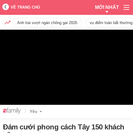
MỚI NHẤT
VỀ TRANG CHỦ
Anh trai vượt ngàn chông gai 2026
vụ điểm toán bất thường
Yêu
Đám cưới phong cách Tây 150 khách