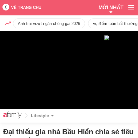
MỚI NHẤT
VỀ TRANG CHỦ
Anh trai vượt ngàn chông gai 2026
vụ điểm toán bất thường
Lifestyle
Đại thiếu gia nhà Bầu Hiển chia sẻ tiêu