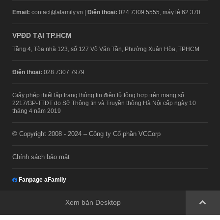
Email:
contact@afamily.vn |
Điện thoại:
024 7309 5555, máy lẻ 62.370
VPĐD TẠI TP.HCM
Tầng 4, Tòa nhà 123, số 127 Võ Văn Tần, Phường Xuân Hòa, TPHCM
Điện thoại:
028 7307 7979
Giấy phép thiết lập trang thông tin điện tử tổng hợp trên mạng số
2217/GP-TTĐT do Sở Thông tin và Truyền thông Hà Nội cấp ngày 10
tháng 4 năm 2019
© Copyright 2008 - 2024 – Công ty Cổ phần VCCorp
Chính sách bảo mật
Fanpage aFamily
Xem bản Desktop