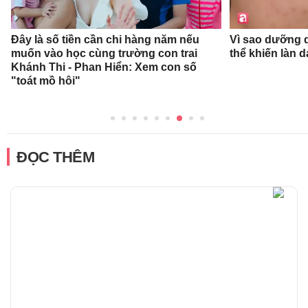
Đây là số tiền cần chi hàng năm nếu
Vì sao dưỡng d
muốn vào học cùng trường con trai
thể khiến làn 
Khánh Thi - Phan Hiển: Xem con số
"toát mồ hôi"
ĐỌC THÊM