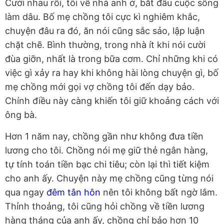
Cưới nhau rồi, tôi về nhà anh ở, bắt đầu cuộc sống
làm dâu. Bố mẹ chồng tôi cực kì nghiêm khắc,
chuyện đâu ra đó, ăn nói cũng sắc sảo, lập luận
chặt chẽ. Bình thường, trong nhà ít khi nói cười
đùa giỡn, nhất là trong bữa cơm. Chỉ những khi có
việc gì xảy ra hay khi không hài lòng chuyện gì, bố
mẹ chồng mới gọi vợ chồng tôi đến dạy bảo.
Chính điều này càng khiến tôi giữ khoảng cách với
ông bà.
Hơn 1 năm nay, chồng gần như không đưa tiền
lương cho tôi. Chồng nói mẹ giữ thẻ ngân hàng,
tự tính toán tiền bạc chi tiêu; còn lại thì tiết kiệm
cho anh ấy. Chuyện này mẹ chồng cũng từng nói
qua ngay
đêm tân hôn
nên tôi không bất ngờ lắm.
Thỉnh thoảng, tôi cũng hỏi chồng về tiền lương
hàng tháng của anh ấy, chồng chỉ bảo hơn 10