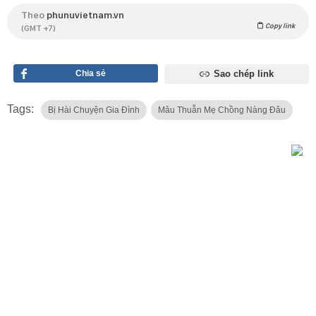
Theo
phunuvietnam.vn
Copy link
(GMT +7)
Chia sẻ
Sao chép link
Tags:
Bị Hài Chuyện Gia Đình
Mâu Thuẫn Mẹ Chồng Nàng Đâu