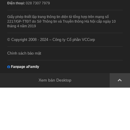
Điện thoại:
028 7307 7979
Giấy phép thiết lập trang thông tin điện tử tổng hợp trên mạng số
2217/GP-TTĐT do Sở Thông tin và Truyền thông Hà Nội cấp ngày 10
tháng 4 năm 2019
© Copyright 2008 - 2024 – Công ty Cổ phần VCCorp
Chính sách bảo mật
Fanpage aFamily
Xem bản Desktop