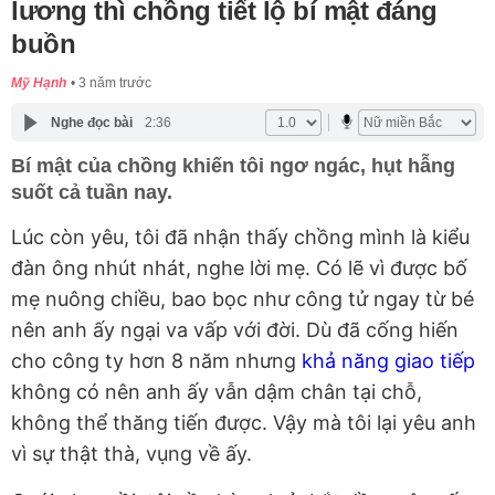
lương thì chồng tiết lộ bí mật đáng
buồn
Mỹ Hạnh
3 năm trước
Nghe đọc bài
2:36
Bí mật của chồng khiến tôi ngơ ngác, hụt hẫng
suốt cả tuần nay.
Lúc còn yêu, tôi đã nhận thấy chồng mình là kiểu
đàn ông nhút nhát, nghe lời mẹ. Có lẽ vì được bố
mẹ nuông chiều, bao bọc như công tử ngay từ bé
nên anh ấy ngại va vấp với đời. Dù đã cống hiến
cho công ty hơn 8 năm nhưng
khả năng giao tiếp
không có nên anh ấy vẫn dậm chân tại chỗ,
không thể thăng tiến được. Vậy mà tôi lại yêu anh
vì sự thật thà, vụng về ấy.