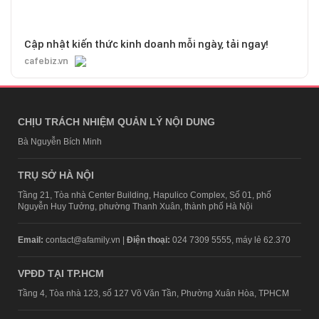
Cập nhật kiến thức kinh doanh mỗi ngày, tải ngay!
cafebiz.vn
CHỊU TRÁCH NHIỆM QUẢN LÝ NỘI DUNG
Bà Nguyễn Bích Minh
TRỤ SỞ HÀ NỘI
Tầng 21, Tòa nhà Center Building, Hapulico Complex, Số 01, phố
Nguyễn Huy Tưởng, phường Thanh Xuân, thành phố Hà Nội
Email:
contact@afamily.vn |
Điện thoại:
024 7309 5555, máy lẻ 62.370
VPĐD TẠI TP.HCM
Tầng 4, Tòa nhà 123, số 127 Võ Văn Tần, Phường Xuân Hòa, TPHCM