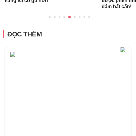
sang và có gu hơn
được phen nhớ
dám bất cẩn!
ĐỌC THÊM