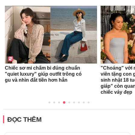
Chiếc sơ mi chấm bi đúng chuẩn
"Choáng" với 
"quiet luxury" giúp outfit trông có
viên tặng con g
gu và nhìn đắt tiền hơn hẳn
sinh nhật 18 t
giáp" còn qua
chiếc váy đẹp
ĐỌC THÊM