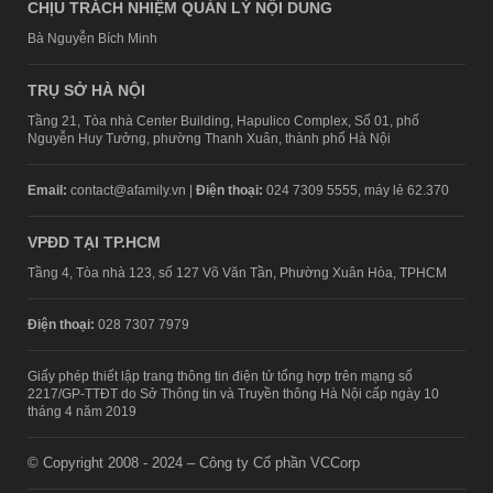
CHỊU TRÁCH NHIỆM QUẢN LÝ NỘI DUNG
Bà Nguyễn Bích Minh
TRỤ SỞ HÀ NỘI
Tầng 21, Tòa nhà Center Building, Hapulico Complex, Số 01, phố
Nguyễn Huy Tưởng, phường Thanh Xuân, thành phố Hà Nội
Email:
contact@afamily.vn |
Điện thoại:
024 7309 5555, máy lẻ 62.370
VPĐD TẠI TP.HCM
Tầng 4, Tòa nhà 123, số 127 Võ Văn Tần, Phường Xuân Hòa, TPHCM
Điện thoại:
028 7307 7979
Giấy phép thiết lập trang thông tin điện tử tổng hợp trên mạng số
2217/GP-TTĐT do Sở Thông tin và Truyền thông Hà Nội cấp ngày 10
tháng 4 năm 2019
© Copyright 2008 - 2024 – Công ty Cổ phần VCCorp