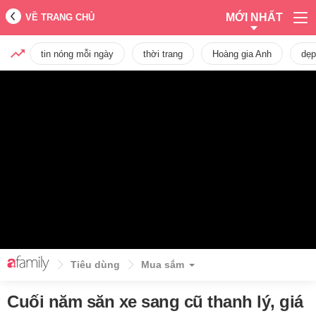
MỚI NHẤT
VỀ TRANG CHỦ
tin nóng mỗi ngày
thời trang
Hoàng gia Anh
dẹp
Tiêu dùng
Mua sắm
Cuối năm săn xe sang cũ thanh lý, giá