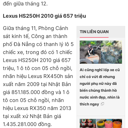
đến giữa tháng 12.
Lexus HS250H 2010 giá 657 triệu
Giữa tháng 11, Phòng Cảnh
TIN LIÊN QUAN
sát kinh tế, Công an thành
phố Đà Nẵng có thanh lý lô 5
chiếc xe, trong đó có 1 chiếc
Lexus HS250H 2010 giá 657
triệu, 1 ô tô con 05 chỗ ngồi,
Ai cũng nghĩ lốp xe cũ
nhãn hiệu Lexus RX450h sản
chỉ có vứt đi nhưng
người phụ nữ này đã
xuất năm 2009 tại Nhật Bản
biến chúng thành hồ
giá 851.185.000 đồng và 1 ô
nước xinh đẹp, nhìn là
tô con 05 chỗ ngồi, nhãn
thích ngay
hiệu Lexus RX350 năm 2013
tại xuất xứ Nhật Bản giá
1.435.281.000 đồng.