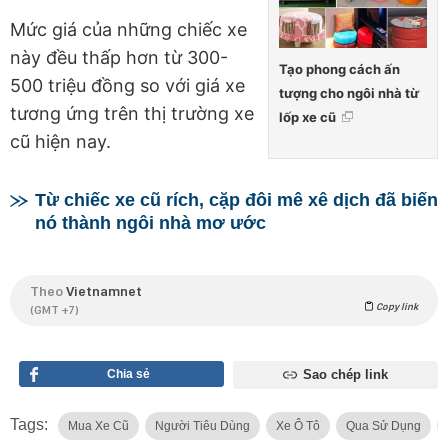
Mức giá của những chiếc xe
này đều thấp hơn từ 300-
Tạo phong cách ấn
500 triệu đồng so với giá xe
tượng cho ngôi nhà từ
tương ứng trên thị trường xe
lốp xe cũ
cũ hiện nay.
Từ chiếc xe cũ rích, cặp đôi mê xê dịch đã biến
nó thành ngôi nhà mơ ước
Theo
Vietnamnet
Copy link
(GMT +7)
Chia sẻ
Sao chép link
Tags:
Mua Xe Cũ
Người Tiêu Dùng
Xe Ô Tô
Qua Sử Dụng