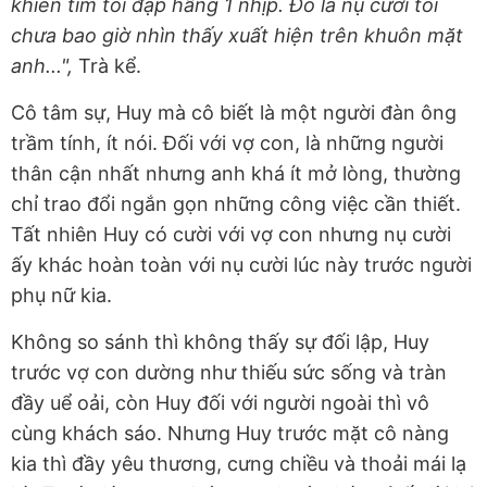
khiến tim tôi đập hẫng 1 nhịp. Đó là nụ cười tôi
chưa bao giờ nhìn thấy xuất hiện trên khuôn mặt
anh...",
Trà kể.
Cô tâm sự, Huy mà cô biết là một người đàn ông
trầm tính, ít nói. Đối với vợ con, là những người
thân cận nhất nhưng anh khá ít mở lòng, thường
chỉ trao đổi ngắn gọn những công việc cần thiết.
Tất nhiên Huy có cười với vợ con nhưng nụ cười
ấy khác hoàn toàn với nụ cười lúc này trước người
phụ nữ kia.
Không so sánh thì không thấy sự đối lập, Huy
trước vợ con dường như thiếu sức sống và tràn
đầy uể oải, còn Huy đối với người ngoài thì vô
cùng khách sáo. Nhưng Huy trước mặt cô nàng
kia thì đầy yêu thương, cưng chiều và thoải mái lạ