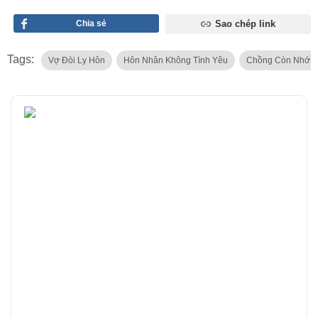
Chia sẻ
Sao chép link
Tags:
Vợ Đòi Ly Hôn
Hôn Nhân Không Tình Yêu
Chồng Còn Nhớ N