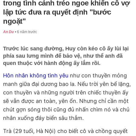
trong tình cảnh tréo ngoe khiến cô vợ
lập tức đưa ra quyết định "bước
ngoặt"
An Du
6 năm trước
Trước lúc sang đường, Huy còn kéo cô ấy lùi lại
phía sau lưng mình để bảo vệ, như thể anh đã
quen thuộc với hành động ấy lắm rồi.
Hôn nhân không tình yêu
như con thuyền mỏng
manh giữa đại dương bao la. Nếu trời yên bể lặng,
con thuyền và những người trên chiếc thuyền ấy
sẽ vẫn được an toàn, yên ổn. Nhưng chỉ cần một
chút gợn sóng thôi cũng đủ nhấn chìm nó và chủ
nhân xuống đáy biển sâu thẳm.
Trà (29 tuổi, Hà Nội) cho biết cô và chồng quyết