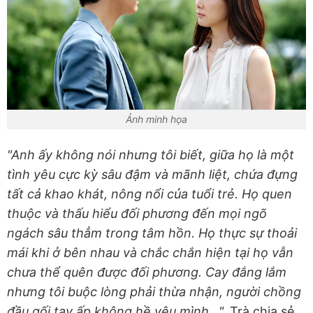
Ảnh minh họa
"Anh ấy không nói nhưng tôi biết, giữa họ là một
tình yêu cực kỳ sâu đậm và mãnh liệt, chứa đựng
tất cả khao khát, nông nổi của tuổi trẻ. Họ quen
thuộc và thấu hiểu đối phương đến mọi ngõ
ngách sâu thẳm trong tâm hồn. Họ thực sự thoải
mái khi ở bên nhau và chắc chắn hiện tại họ vẫn
chưa thể quên được đối phương. Cay đắng lắm
nhưng tôi buộc lòng phải thừa nhận, người chồng
đầu gối tay ấp không hề yêu mình...",
Trà chia sẻ.