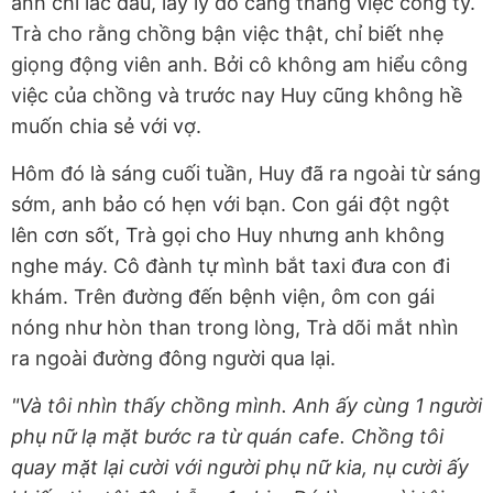
anh chỉ lắc đầu, lấy lý do căng thẳng việc công ty.
Trà cho rằng chồng bận việc thật, chỉ biết nhẹ
giọng động viên anh. Bởi cô không am hiểu công
việc của chồng và trước nay Huy cũng không hề
muốn chia sẻ với vợ.
Hôm đó là sáng cuối tuần, Huy đã ra ngoài từ sáng
sớm, anh bảo có hẹn với bạn. Con gái đột ngột
lên cơn sốt, Trà gọi cho Huy nhưng anh không
nghe máy. Cô đành tự mình bắt taxi đưa con đi
khám. Trên đường đến bệnh viện, ôm con gái
nóng như hòn than trong lòng, Trà dõi mắt nhìn
ra ngoài đường đông người qua lại.
"Và tôi nhìn thấy chồng mình. Anh ấy cùng 1 người
phụ nữ lạ mặt bước ra từ quán cafe. Chồng tôi
quay mặt lại cười với người phụ nữ kia, nụ cười ấy