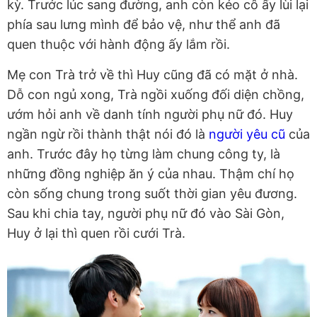
kỳ. Trước lúc sang đường, anh còn kéo cô ấy lùi lại
phía sau lưng mình để bảo vệ, như thể anh đã
quen thuộc với hành động ấy lắm rồi.
Mẹ con Trà trở về thì Huy cũng đã có mặt ở nhà.
Dỗ con ngủ xong, Trà ngồi xuống đối diện chồng,
ướm hỏi anh về danh tính người phụ nữ đó. Huy
ngần ngừ rồi thành thật nói đó là
người yêu cũ
của
anh. Trước đây họ từng làm chung công ty, là
những đồng nghiệp ăn ý của nhau. Thậm chí họ
còn sống chung trong suốt thời gian yêu đương.
Sau khi chia tay, người phụ nữ đó vào Sài Gòn,
Huy ở lại thì quen rồi cưới Trà.