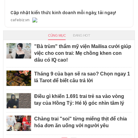
Cập nhật kiến thức kinh doanh mỗi ngày, tải ngay!
cafebiz.vn
CÙNG MỤC
ĐANG HOT
"Bà trùm" thẩm mỹ viện Mailisa cưới giúp
việc cho con trai: Mẹ chồng khen con
dâu có IQ cao!
Tháng 9 của bạn sẽ ra sao? Chọn ngay 1
lá Tarot để biết câu trả lời
Điều gì khiến 1.691 trai trẻ sa vào vòng
tay của Hồng Tỷ: Hé lộ góc nhìn tâm lý
Chàng trai "soi" từng miếng thịt để chia
hóa đơn ăn uống với người yêu