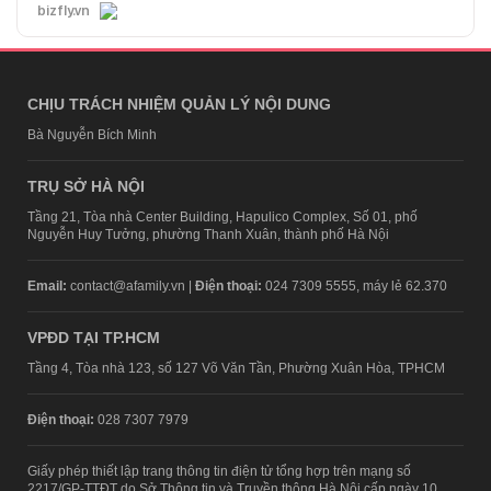
bizfly.vn
CHỊU TRÁCH NHIỆM QUẢN LÝ NỘI DUNG
Bà Nguyễn Bích Minh
TRỤ SỞ HÀ NỘI
Tầng 21, Tòa nhà Center Building, Hapulico Complex, Số 01, phố
Nguyễn Huy Tưởng, phường Thanh Xuân, thành phố Hà Nội
Email:
contact@afamily.vn |
Điện thoại:
024 7309 5555, máy lẻ 62.370
VPĐD TẠI TP.HCM
Tầng 4, Tòa nhà 123, số 127 Võ Văn Tần, Phường Xuân Hòa, TPHCM
Điện thoại:
028 7307 7979
Giấy phép thiết lập trang thông tin điện tử tổng hợp trên mạng số
2217/GP-TTĐT do Sở Thông tin và Truyền thông Hà Nội cấp ngày 10