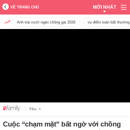
MỚI NHẤT
VỀ TRANG CHỦ
Anh trai vượt ngàn chông gai 2026
vụ điểm toán bất thường
Yêu
Cuộc “chạm mặt” bất ngờ với chồng