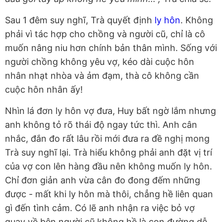
Sau 1 đêm suy nghĩ, Trà quyết định
ly hôn
. Không
phải vì tác hợp cho chồng và người cũ, chỉ là cô
muốn nâng niu hơn chính bản thân mình. Sống với
người chồng không yêu vợ, kéo dài cuộc hôn
nhân nhạt nhòa và ảm đạm, thà cô không cần
cuộc hôn nhân ấy!
Nhìn lá đơn ly hôn vợ đưa, Huy bất ngờ lắm nhưng
anh không tỏ rõ thái độ ngay tức thì. Anh cân
nhắc, đắn đo rất lâu rồi mới đưa ra đề nghị mong
Trà suy nghĩ lại. Trà hiểu không phải anh đặt vị trí
của vợ con lên hàng đầu nên không muốn ly hôn.
Chỉ đơn giản anh vừa cân đo đong đếm những
được - mất khi ly hôn mà thôi, chẳng hề liên quan
gì đến tình cảm. Có lẽ anh nhận ra việc bỏ vợ
quay về bên người cũ không hề là con đường dễ