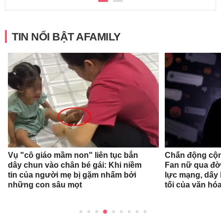
TIN NỔI BẬT AFAMILY
Vụ "cô giáo mầm non" liên tục bắn
Chấn động cộn
dây chun vào chân bé gái: Khi niềm
Fan nữ qua đời
tin của người mẹ bị gặm nhấm bởi
lực mạng, dấy 
những con sâu mọt
tối của văn hóa