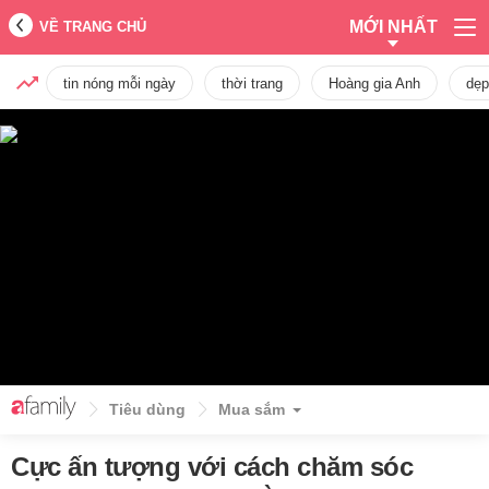
MỚI NHẤT
VỀ TRANG CHỦ
tin nóng mỗi ngày
thời trang
Hoàng gia Anh
dẹp
Tiêu dùng
Mua sắm
Cực ấn tượng với cách chăm sóc