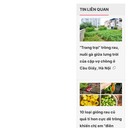
TIN LIÊN QUAN
“Trang trại” trồng rau,
nuôi gà giữa lưng trời
của cặp vợ chồng ở
Cầu Giấy, Hà Nội
10 loại giống rau củ
quả tí hon cực dễ trồng
khiến chị em "điên