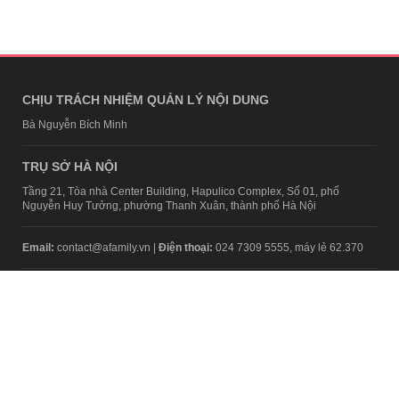
CHỊU TRÁCH NHIỆM QUẢN LÝ NỘI DUNG
Bà Nguyễn Bích Minh
TRỤ SỞ HÀ NỘI
Tầng 21, Tòa nhà Center Building, Hapulico Complex, Số 01, phố
Nguyễn Huy Tưởng, phường Thanh Xuân, thành phố Hà Nội
Email:
contact@afamily.vn |
Điện thoại:
024 7309 5555, máy lẻ 62.370
VPĐD TẠI TP.HCM
Tầng 4, Tòa nhà 123, số 127 Võ Văn Tần, Phường Xuân Hòa, TPHCM
Điện thoại:
028 7307 7979
Giấy phép thiết lập trang thông tin điện tử tổng hợp trên mạng số