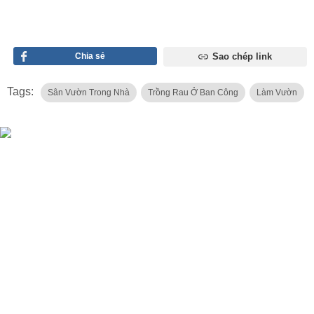
Chia sẻ
Sao chép link
Tags:
Sân Vườn Trong Nhà
Trồng Rau Ở Ban Công
Làm Vườn