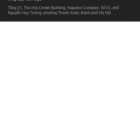
Tầng 21, Tòa nhà Center Building, Hapulico Complex, Số 01, phố
Nguyễn Huy Tưởng, phường Thanh Xuân, thành phố Hà Nội
Email:
contact@afamily.vn |
Điện thoại:
024 7309 5555, máy lẻ 62.370
VPĐD TẠI TP.HCM
Tầng 4, Tòa nhà 123, số 127 Võ Văn Tần, Phường Xuân Hòa, TPHCM
Điện thoại:
028 7307 7979
Giấy phép thiết lập trang thông tin điện tử tổng hợp trên mạng số
2217/GP-TTĐT do Sở Thông tin và Truyền thông Hà Nội cấp ngày 10
tháng 4 năm 2019
© Copyright 2008 - 2024 – Công ty Cổ phần VCCorp
Chính sách bảo mật
Fanpage aFamily