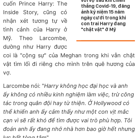
với vợ sau khi chiến
cuốn Prince Harry: The
thắng Covid-19, đăng
Inside Story, cũng có
ảnh kỷ niệm 15 năm
ngày cưới trong khi
nhận xét tương tự về
con trai Harry đang
tình cảnh của Harry ở
"chật vật" ở Mỹ
Mỹ. Theo Larcombe,
dường như Harry được
coi là "cộng sự" của Meghan trong khi vẫn chật
vật tìm lối đi riêng cho mình trên quê hương của
vợ.
Larcombe nói: "
Harry không học đại học và anh
ấy không có nhiều kinh nghiệm làm việc, trừ công
tác trong quân đội hay từ thiện. Ở Hollywood có
thể khiến anh ấy cảm thấy như một con vịt mắc
cạn vì sẽ rất khó để tìm được vai trò phù hợp. Tôi
đoán anh ấy đang nhớ nhà hơn bao giờ hết nhưng
lực bất tòng tâm
".