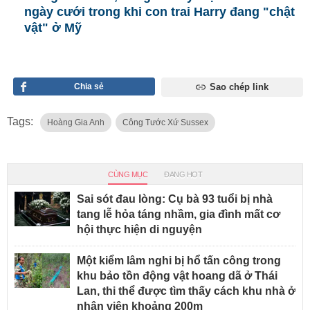
ngày cưới trong khi con trai Harry đang "chật
vật" ở Mỹ
Chia sẻ
Sao chép link
Tags:
Hoàng Gia Anh
Công Tước Xứ Sussex
CÙNG MỤC
ĐANG HOT
Sai sót đau lòng: Cụ bà 93 tuổi bị nhà
tang lễ hỏa táng nhầm, gia đình mất cơ
hội thực hiện di nguyện
Một kiểm lâm nghi bị hổ tấn công trong
khu bảo tồn động vật hoang dã ở Thái
Lan, thi thể được tìm thấy cách khu nhà ở
nhân viên khoảng 200m