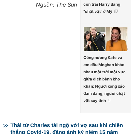
Nguồn: The Sun
con trai Harry đang
"chật vật" ở Mỹ
Công nương Kate và
em dâu Meghan khác
nhau một trời một vực
giữa dịch bệnh khó
khăn: Người xông xáo
đảm đang, người chật
vật suy tính
Thái tử Charles tái ngộ với vợ sau khi chiến
thắng Covid-19, đăng ảnh kỷ niệm 15 năm