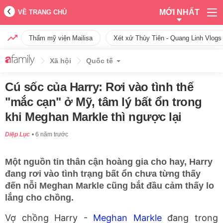
MỚI NHẤT
VỀ TRANG CHỦ
Thẩm mỹ viện Mailisa
Xét xử Thùy Tiên - Quang Linh Vlogs
Xã hội
Quốc tế
Cú sốc của Harry: Rơi vào tình thế
"mắc cạn" ở Mỹ, tâm lý bất ổn trong
khi Meghan Markle thì ngược lại
Diệp Lục
6 năm trước
Một nguồn tin thân cận hoàng gia cho hay, Harry
đang rơi vào tình trạng bất ổn chưa từng thấy
đến nỗi Meghan Markle cũng bắt đầu cảm thấy lo
lắng cho chồng.
Vợ chồng Harry -
Meghan Markle
đang trong