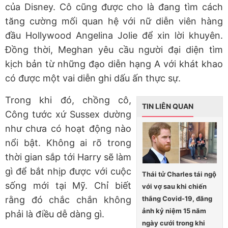
của Disney. Cô cũng được cho là đang tìm cách
tăng cường mối quan hệ với nữ diễn viên hàng
đầu Hollywood Angelina Jolie để xin lời khuyên.
Đồng thời, Meghan yêu cầu người đại diện tìm
kịch bản từ những đạo diễn hạng A với khát khao
có được một vai diễn ghi dấu ấn thực sự.
Trong khi đó, chồng cô,
TIN LIÊN QUAN
Công tước xứ Sussex dường
như chưa có hoạt động nào
nổi bật. Không ai rõ trong
thời gian sắp tới Harry sẽ làm
gì để bắt nhịp được với cuộc
Thái tử Charles tái ngộ
sống mới tại Mỹ. Chỉ biết
với vợ sau khi chiến
thắng Covid-19, đăng
rằng đó chắc chắn không
ảnh kỷ niệm 15 năm
phải là điều dễ dàng gì.
ngày cưới trong khi