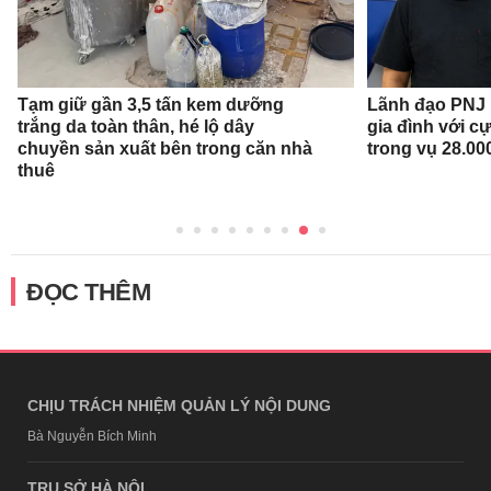
Tạm giữ gần 3,5 tấn kem dưỡng
Lãnh đạo PNJ n
trắng da toàn thân, hé lộ dây
gia đình với c
chuyền sản xuất bên trong căn nhà
trong vụ 28.00
thuê
ĐỌC THÊM
CHỊU TRÁCH NHIỆM QUẢN LÝ NỘI DUNG
Bà Nguyễn Bích Minh
TRỤ SỞ HÀ NỘI