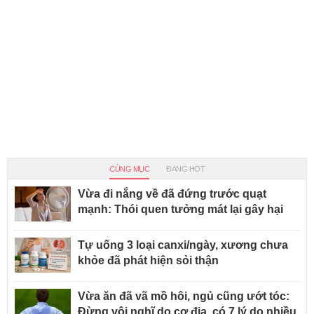
CÙNG MỤC
ĐANG HOT
Vừa đi nắng về đã đứng trước quạt
mạnh: Thói quen tưởng mát lại gây hại
Tự uống 3 loại canxi/ngày, xương chưa
khỏe đã phát hiện sỏi thận
Vừa ăn đã vã mồ hôi, ngủ cũng ướt tóc:
Đừng vội nghĩ do cơ địa, có 7 lý do nhiều