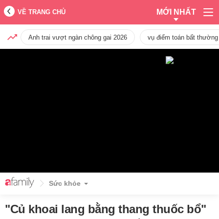
MỚI NHẤT
VỀ TRANG CHỦ
Anh trai vượt ngàn chông gai 2026
vụ điểm toán bất thường
Sức khỏe
"Củ khoai lang bằng thang thuốc bổ"