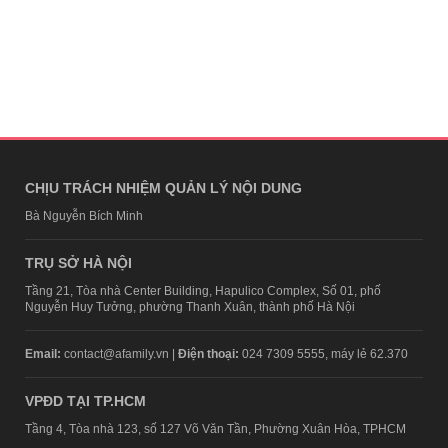
CHỊU TRÁCH NHIỆM QUẢN LÝ NỘI DUNG
Bà Nguyễn Bích Minh
TRỤ SỞ HÀ NỘI
Tầng 21, Tòa nhà Center Building, Hapulico Complex, Số 01, phố
Nguyễn Huy Tưởng, phường Thanh Xuân, thành phố Hà Nội
Email:
contact@afamily.vn |
Điện thoại:
024 7309 5555, máy lẻ 62.370
VPĐD TẠI TP.HCM
Tầng 4, Tòa nhà 123, số 127 Võ Văn Tần, Phường Xuân Hòa, TPHCM