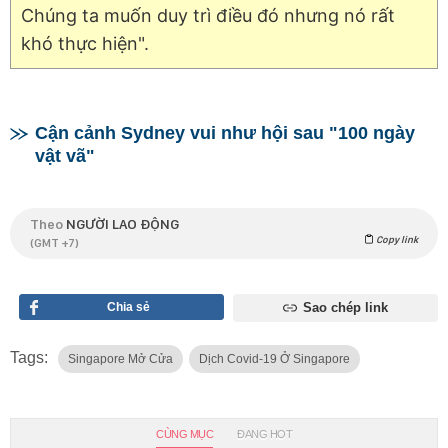
Chúng ta muốn duy trì điều đó nhưng nó rất
khó thực hiện".
Cận cảnh Sydney vui như hội sau "100 ngày
vật vã"
Theo
NGƯỜI LAO ĐỘNG
Copy link
(GMT +7)
Chia sẻ
Sao chép link
Tags:
Singapore Mở Cửa
Dịch Covid-19 Ở Singapore
CÙNG MỤC
ĐANG HOT