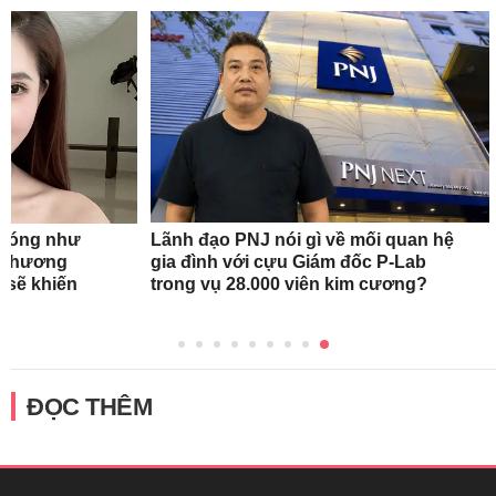
n nóng như
Lãnh đạo PNJ nói gì về mối quan hệ
oa hương
gia đình với cựu Giám đốc P-Lab
 sẽ khiến
trong vụ 28.000 viên kim cương?
ĐỌC THÊM