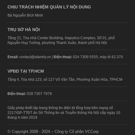
CHỊU TRÁCH NHIỆM QUẢN LÝ NỘI DUNG
Bà Nguyễn Bích Minh
TRỤ SỞ HÀ NỘI
Tầng 21, Tòa nhà Center Building, Hapulico Complex, Số 01, phố
Nguyễn Huy Tưởng, phường Thanh Xuân, thành phố Hà Nội
Email:
contact@afamily.vn |
Điện thoại:
024 7309 5555, máy lẻ 62.370
VPĐD TẠI TP.HCM
Tầng 4, Tòa nhà 123, số 127 Võ Văn Tần, Phường Xuân Hòa, TPHCM
Điện thoại:
028 7307 7979
Giấy phép thiết lập trang thông tin điện tử tổng hợp trên mạng số
2217/GP-TTĐT do Sở Thông tin và Truyền thông Hà Nội cấp ngày 10
tháng 4 năm 2019
© Copyright 2008 - 2024 – Công ty Cổ phần VCCorp