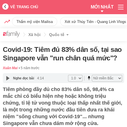
MỚI NHẤT
VỀ TRANG CHỦ
Thẩm mỹ viện Mailisa
Xét xử Thùy Tiên - Quang Linh Vlogs
Xã hội
Quốc tế
Covid-19: Tiêm đủ 83% dân số, tại sao
Singapore vẫn "run chân quá mức"?
Xuân Mai
5 năm trước
Nghe đọc bài
4:14
Tiêm phòng đầy đủ cho 83% dân số, 98,4% ca
mắc chỉ có biểu hiện nhẹ hoặc không triệu
chứng, tỉ lệ tử vong thuộc loại thấp nhất thế giới,
là một trong những nước đầu tiên đưa ra khái
niệm "sống chung với Covid-19"... nhưng
Singapore vẫn chưa dám mở rộng cửa.