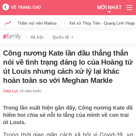
MỚI NHẤT
VỀ TRANG CHỦ
Thẩm mỹ viện Mailisa
Xét xử Thùy Tiên - Quang Linh Vlogs
Xã hội
Quốc tế
Công nương Kate lần đầu thẳng thắn
nói về tình trạng đáng lo của Hoàng tử
út Louis nhưng cách xử lý lại khác
hoàn toàn so với Meghan Markle
Diệp Lục
6 năm trước
Trong lần xuất hiện gần đây, Công nương Kate đã
hiếm hoi chia sẻ nỗi lo lắng của mình về con trai
út Louis.
Trong thời gian giãn cách xã hội vì Covid-19, vợ