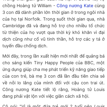
chồng Hoàng tử William -
Công nương Kate
cùng
3 con đã dành phần lớn thời gian ở trong ngôi nhà
của họ tại Norfolk. Trong suốt thời gian qua, nhà
Cambridge đã và đang hỗ trợ cho nhiều tổ chức
từ thiện của họ vượt qua thời kỳ khó khăn vì đại
dịch cũng như cổ vũ tinh thần, hỗ trợ các y tá ở
tuyến đầu chống dịch.
Mới đây, trong lần xuất hiện mới nhất để quảng bá
cho sáng kiến Tiny Happy People của BBC, một
ứng dụng giúp cha mẹ phát triển kỹ năng giao tiếp
của con trẻ, bà mẹ 3 con đã lần đầu tiên chia sẻ
về nỗi lo lắng của mình đối với cậu con trai út.
Công nương Kate tiết lộ rằng, Hoàng tử Louis
đang phải vật lộn với việc giãn cách xã hội.
Cô nói: "
Vì là một đứa trẻ mới 2 tuổi nên Louis