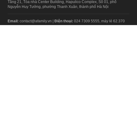
Tầng 21, Tòa nhà Center Building, Hapulico Complex, Số 01, phố
Nguyễn Huy Tưởng, phường Thanh Xuân, thành phố Hà Nội
Email:
contact@afamily.vn |
Điện thoại:
024 7309 5555, máy lẻ 62.370
VPĐD TẠI TP.HCM
Tầng 4, Tòa nhà 123, số 127 Võ Văn Tần, Phường Xuân Hòa, TPHCM
Điện thoại:
028 7307 7979
Giấy phép thiết lập trang thông tin điện tử tổng hợp trên mạng số
2217/GP-TTĐT do Sở Thông tin và Truyền thông Hà Nội cấp ngày 10
tháng 4 năm 2019
© Copyright 2008 - 2024 – Công ty Cổ phần VCCorp
Chính sách bảo mật
Fanpage aFamily