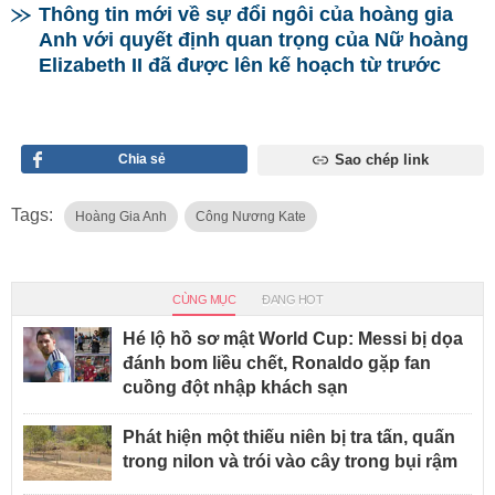
Thông tin mới về sự đổi ngôi của hoàng gia
Anh với quyết định quan trọng của Nữ hoàng
Elizabeth II đã được lên kế hoạch từ trước
Chia sẻ
Sao chép link
Tags:
Hoàng Gia Anh
Công Nương Kate
CÙNG MỤC
ĐANG HOT
Hé lộ hồ sơ mật World Cup: Messi bị dọa
đánh bom liều chết, Ronaldo gặp fan
cuồng đột nhập khách sạn
Phát hiện một thiếu niên bị tra tấn, quấn
trong nilon và trói vào cây trong bụi rậm