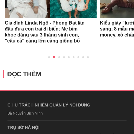
Gia đình Linda Ngô - Phong Đạt lần
Kiểu giày “lườ
đầu đưa con trai đi biển: Mẹ bỉm
sang: 8 mẫu ma
khoe dáng sau 3 tháng sinh con,
money, xỏ chân 
"cậu cả" càng lớn càng giống bố
ĐỌC THÊM
CHỊU TRÁCH NHIỆM QUẢN LÝ NỘI DUNG
Bà Nguyễn Bích Minh
TRỤ SỞ HÀ NỘI