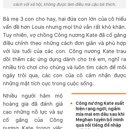
cách với xã hội, không được làm điều mà cậu bé thích.
Bà mẹ 3 con cho hay, hai đứa con lớn của cô hiểu
vấn đề hơn Louis nhưng mọi thứ vẫn rất khó khăn.
Tuy nhiên, vợ chồng Công nương Kate đã cố gắng
điều chỉnh theo những cách đơn giản và phù hợp
với lứa tuổi của các con. Công nương Kate trau
dồi thêm các ứng dụng dành cho trẻ em, nghĩ ra
nhiều trò chơi cho chúng và luôn tìm cách để mỗi
ngày trôi qua, các con của cô cảm nhận được
những mặt tích cực trong cuộc sống.
Nhiều người hâm mộ
Công nương Kate xuất
hoàng gia đã đánh giá
hiện rạng ngời, ngầm
cao những nỗ lực và sự
mỉa mai em dâu sau khi
cố gắng của Công
Meghan tuyên bố mình
quá nổi tiếng để nhập
nương Kate trong việc