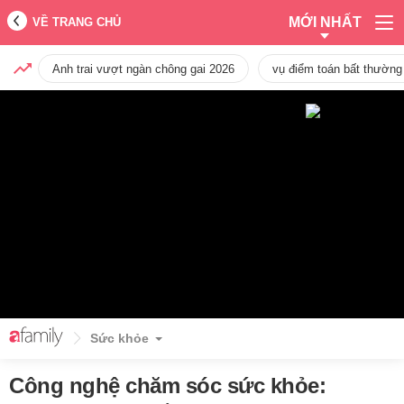
MỚI NHẤT
VỀ TRANG CHỦ
Anh trai vượt ngàn chông gai 2026
vụ điểm toán bất thường
Sức khỏe
Công nghệ chăm sóc sức khỏe: