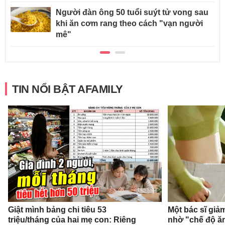
Người đàn ông 50 tuổi suýt tử vong sau
khi ăn cơm rang theo cách "vạn người
mê"
TIN NỔI BẬT AFAMILY
Giật mình bảng chi tiêu 53
Một bác sĩ giả
triệu/tháng của hai mẹ con: Riêng
nhờ "chế độ ă