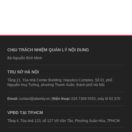
CHỊU TRÁCH NHIỆM QUẢN LÝ NỘI DUNG
Bà Nguyễn Bích Minh
TRỤ SỞ HÀ NỘI
Tầng 21, Tòa nhà Center Building, Hapulico Complex, Số 01, phố
Nguyễn Huy Tưởng, phường Thanh Xuân, thành phố Hà Nội
Email:
contact@afamily.vn |
Điện thoại:
024 7309 5555, máy lẻ 62.370
VPĐD TẠI TP.HCM
Tầng 4, Tòa nhà 123, số 127 Võ Văn Tần, Phường Xuân Hòa, TPHCM