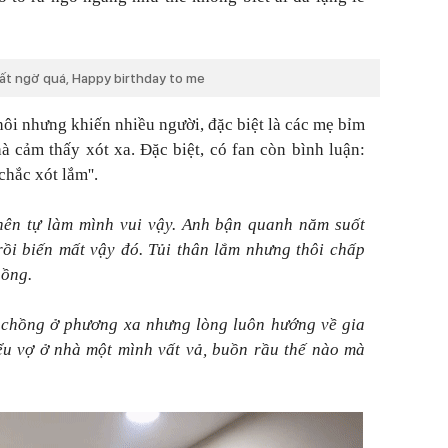
bất ngờ quá, Happy birthday to me
hôi nhưng khiến nhiều người, đặc biệt là các mẹ bỉm
 cảm thấy xót xa. Đặc biệt, có fan còn bình luận:
hắc xót lắm''.
ên tự làm mình vui vậy. Anh bận quanh năm suốt
 rồi biến mất vậy đó. Tủi thân lắm nhưng thôi chấp
hồng.
, chồng ở phương xa nhưng lòng luôn hướng về gia
ểu vợ ở nhà một mình vất vả, buồn rầu thế nào mà