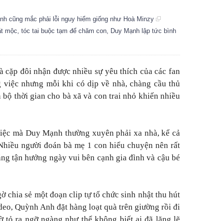
nh cũng mắc phải lỗi nguy hiểm giống như Hoà Minzy
 mộc, tóc tai buộc tạm để chăm con, Duy Mạnh lập tức bình
cặp đôi nhận được nhiều sự yêu thích của các fan
 việc nhưng mỗi khi có dịp về nhà, chàng cầu thủ
n bộ thời gian cho bà xã và con trai nhỏ khiến nhiều
 việc mà Duy Mạnh thường xuyên phải xa nhà, kể cả
. Nhiều người đoán bà mẹ 1 con hiểu chuyện nên rất
ng tận hưởng ngày vui bên cạnh gia đình và cậu bé
 chia sẻ một đoạn clip tự tổ chức sinh nhật thu hút
deo, Quỳnh Anh đặt hàng loạt quà trên giường rồi đi
ờ tỏ ra ngỡ ngàng như thể không biết ai đã lặng lẽ