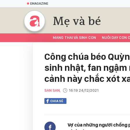
EMAGAZINE
Mẹ và bé
MANG THAI VÀ SINH CON
NUÔI DẠY CON C
Công chúa béo Quỳnh
sinh nhật, fan ngậm
cảnh này chắc xót xa
SAN SAN,
16:19 24/12/2021
CHIA SẺ
Vợ của những người chồng ph