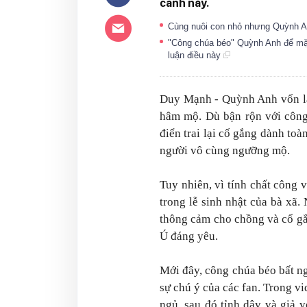
cảnh này.
Cùng nuôi con nhỏ nhưng Quỳnh A
"Công chúa béo" Quỳnh Anh để mặt
luận điều này
Duy Mạnh - Quỳnh Anh vốn là 
hâm mộ. Dù bận rộn với công
điển trai lại cố gắng dành toà
người vô cùng ngưỡng mộ.
Tuy nhiên, vì tính chất công
trong lễ sinh nhật của bà xã
thông cảm cho chồng và cố gắ
Ú đáng yêu.
Mới đây, công chúa béo bất ngờ
sự chú ý của các fan. Trong vi
ngủ, sau đó tỉnh dậy và giả v