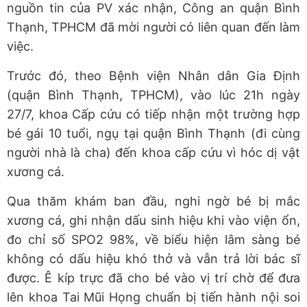
nguồn tin của PV xác nhận, Công an quận Bình
Thạnh, TPHCM đã mời người có liên quan đến làm
việc.
Trước đó, theo Bệnh viện Nhân dân Gia Định
(quận Bình Thạnh, TPHCM), vào lúc 21h ngày
27/7, khoa Cấp cứu có tiếp nhận một trường hợp
bé gái 10 tuổi, ngụ tại quận Bình Thạnh (đi cùng
người nhà là cha) đến khoa cấp cứu vì hóc dị vật
xương cá.
Qua thăm khám ban đầu, nghi ngờ bé bị mắc
xương cá, ghi nhận dấu sinh hiệu khi vào viện ổn,
đo chỉ số SPO2 98%, về biểu hiện lâm sàng bé
không có dấu hiệu khó thở và vẫn trả lời bác sĩ
được. Ê kíp trực đã cho bé vào vị trí chờ để đưa
lên khoa Tai Mũi Họng chuẩn bị tiến hành nội soi