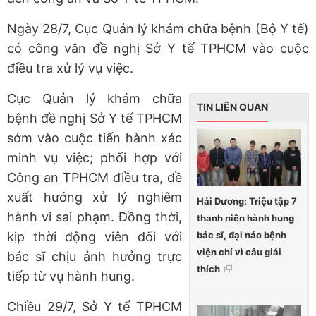
Ngày 28/7, Cục Quản lý khám chữa bệnh (Bộ Y tế)
có công văn đề nghị Sở Y tế TPHCM vào cuộc
điều tra xử lý vụ việc.
Cục Quản lý khám chữa
TIN LIÊN QUAN
bệnh đề nghị Sở Y tế TPHCM
sớm vào cuộc tiến hành xác
minh vụ việc; phối hợp với
Công an TPHCM điều tra, đề
xuất hướng xử lý nghiêm
Hải Dương: Triệu tập 7
hành vi sai phạm. Đồng thời,
thanh niên hành hung
bác sĩ, đại náo bệnh
kịp thời động viên đối với
viện chỉ vì câu giải
bác sĩ chịu ảnh hưởng trực
thích
tiếp từ vụ hành hung.
Chiều 29/7, Sở Y tế TPHCM