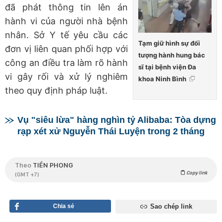
đã phát thông tin lên án
hành vi của người nhà bệnh
nhân. Sở Y tế yêu cầu các
Tạm giữ hình sự đối
đơn vị liên quan phối hợp với
tượng hành hung bác
công an điều tra làm rõ hành
sĩ tại bệnh viện Đa
vi gây rối và xử lý nghiêm
khoa Ninh Bình
theo quy định pháp luật.
Vụ "siêu lừa" hàng nghìn tỷ Alibaba: Tòa dựng
rạp xét xử Nguyễn Thái Luyện trong 2 tháng
Theo
TIỀN PHONG
Copy link
(GMT +7)
Chia sẻ
Sao chép link