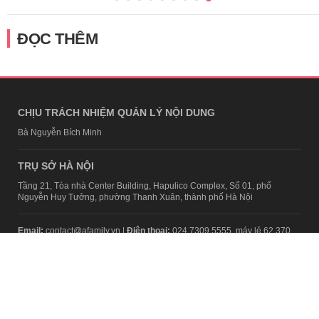
ĐỌC THÊM
CHỊU TRÁCH NHIỆM QUẢN LÝ NỘI DUNG
Bà Nguyễn Bích Minh
TRỤ SỞ HÀ NỘI
Tầng 21, Tòa nhà Center Building, Hapulico Complex, Số 01, phố
Nguyễn Huy Tưởng, phường Thanh Xuân, thành phố Hà Nội
Email:
contact@afamily.vn |
Điện thoại:
024 7309 5555, máy lẻ 62.370
VPĐD TẠI TP.HCM
Tầng 4, Tòa nhà 123, số 127 Võ Văn Tần, Phường Xuân Hòa, TPHCM
Điện thoại:
028 7307 7979