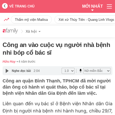
MỚI NHẤT
VỀ TRANG CHỦ
Thẩm mỹ viện Mailisa
Xét xử Thùy Tiên - Quang Linh Vlogs
Xã hội
Công an vào cuộc vụ người nhà bệnh
nhi bóp cổ bác sĩ
Hữu Huy
4 năm trước
Nghe đọc bài
2:04
Công an quận Bình Thạnh, TPHCM đã mời người
đàn ông có hành vi quát tháo, bóp cổ bác sĩ tại
bệnh viện Nhân dân Gia Định đến làm việc.
Liên quan đến vụ bác sĩ ở Bệnh viện Nhân dân Gia
Định bị người nhà bệnh nhi hành hung, chiều 29/7,