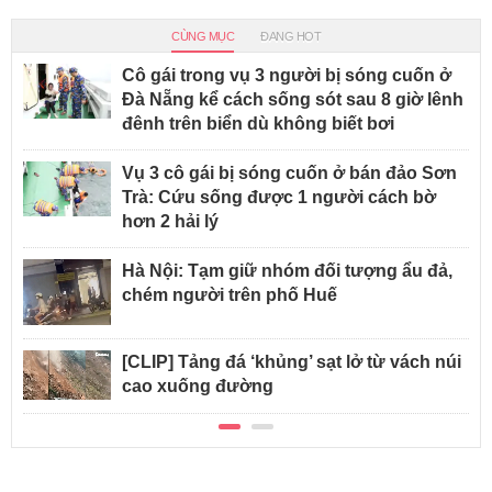
CÙNG MỤC
ĐANG HOT
Cô gái trong vụ 3 người bị sóng cuốn ở
Đà Nẵng kể cách sống sót sau 8 giờ lênh
đênh trên biển dù không biết bơi
Vụ 3 cô gái bị sóng cuốn ở bán đảo Sơn
Trà: Cứu sống được 1 người cách bờ
hơn 2 hải lý
Hà Nội: Tạm giữ nhóm đối tượng ẩu đả,
chém người trên phố Huế
[CLIP] Tảng đá ‘khủng’ sạt lở từ vách núi
cao xuống đường