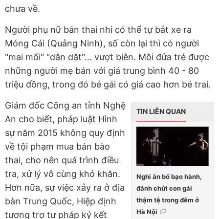
chưa về.
Người phụ nữ bán thai nhi có thể tự bắt xe ra
Móng Cái (Quảng Ninh), số còn lại thì có người
"mai mối" "dẫn dắt"… vượt biên. Mỗi đứa trẻ được
những người mẹ bán với giá trung bình 40 - 80
triệu đồng, trong đó bé gái có giá cao hơn bé trai.
Giám đốc Công an tỉnh Nghệ
TIN LIÊN QUAN
An cho biết, pháp luật Hình
sự năm 2015 không quy định
về tội phạm mua bán bào
thai, cho nên quá trình điều
tra, xử lý vô cùng khó khăn.
Nghi án bố bạo hành,
Hơn nữa, sự việc xảy ra ở địa
đánh chửi con gái
thậm tệ trong đêm ở
bàn Trung Quốc, Hiệp định
Hà Nội
tương trợ tư pháp ký kết