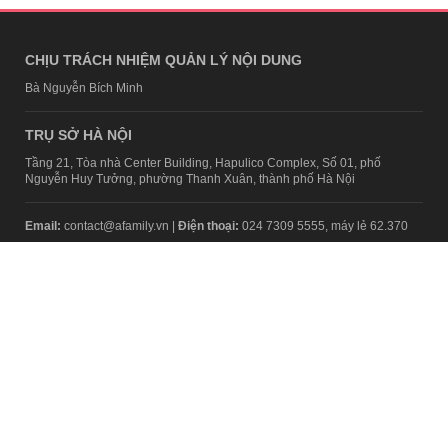
CHỊU TRÁCH NHIỆM QUẢN LÝ NỘI DUNG
Bà Nguyễn Bích Minh
TRỤ SỞ HÀ NỘI
Tầng 21, Tòa nhà Center Building, Hapulico Complex, Số 01, phố
Nguyễn Huy Tưởng, phường Thanh Xuân, thành phố Hà Nội
Email:
contact@afamily.vn |
Điện thoại:
024 7309 5555, máy lẻ 62.370
VPĐD TẠI TP.HCM
Tầng 4, Tòa nhà 123, số 127 Võ Văn Tần, Phường Xuân Hòa, TPHCM
Điện thoại:
028 7307 7979
Giấy phép thiết lập trang thông tin điện tử tổng hợp trên mạng số
2217/GP-TTĐT do Sở Thông tin và Truyền thông Hà Nội cấp ngày 10
tháng 4 năm 2019