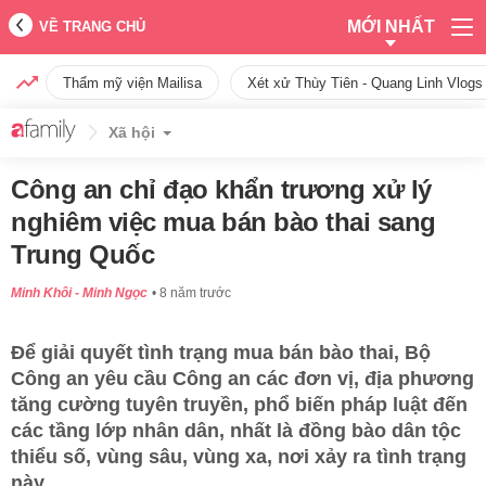
MỚI NHẤT
VỀ TRANG CHỦ
Thẩm mỹ viện Mailisa
Xét xử Thùy Tiên - Quang Linh Vlogs
Xã hội
Công an chỉ đạo khẩn trương xử lý
nghiêm việc mua bán bào thai sang
Trung Quốc
Minh Khôi - Minh Ngọc
8 năm trước
Để giải quyết tình trạng mua bán bào thai, Bộ
Công an yêu cầu Công an các đơn vị, địa phương
tăng cường tuyên truyền, phổ biến pháp luật đến
các tầng lớp nhân dân, nhất là đồng bào dân tộc
thiểu số, vùng sâu, vùng xa, nơi xảy ra tình trạng
này.