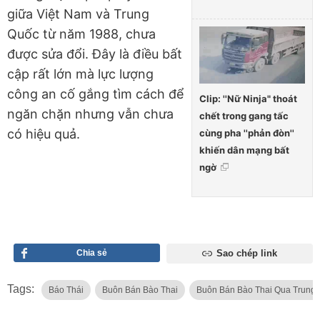
giữa Việt Nam và Trung
Quốc từ năm 1988, chưa
được sửa đổi. Đây là điều bất
cập rất lớn mà lực lượng
công an cố gắng tìm cách để
Clip: ''Nữ Ninja" thoát
ngăn chặn nhưng vẫn chưa
chết trong gang tấc
có hiệu quả.
cùng pha ''phản đòn''
khiến dân mạng bất
ngờ
Chia sẻ
Sao chép link
Tags:
Báo Thái
Buôn Bán Bào Thai
Buôn Bán Bào Thai Qua Trung