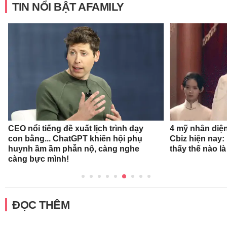
TIN NỔI BẬT AFAMILY
CEO nổi tiếng đề xuất lịch trình dạy
4 mỹ nhân diệ
con bằng... ChatGPT khiến hội phụ
Cbiz hiện nay: 
huynh ầm ầm phẫn nộ, càng nghe
thấy thế nào l
càng bực mình!
ĐỌC THÊM