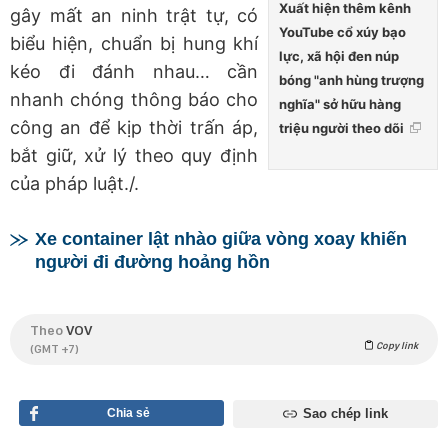
Xuất hiện thêm kênh
gây mất an ninh trật tự, có
YouTube cổ xúy bạo
biểu hiện, chuẩn bị hung khí
lực, xã hội đen núp
kéo đi đánh nhau… cần
bóng "anh hùng trượng
nhanh chóng thông báo cho
nghĩa" sở hữu hàng
công an để kịp thời trấn áp,
triệu người theo dõi
bắt giữ, xử lý theo quy định
của pháp luật./.
Xe container lật nhào giữa vòng xoay khiến
người đi đường hoảng hồn
Theo
VOV
Copy link
(GMT +7)
Chia sẻ
Sao chép link