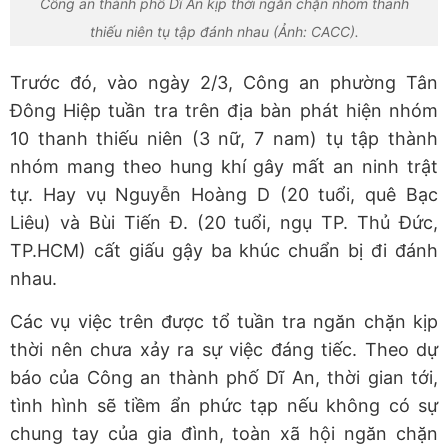
Công an thành phố Dĩ An kịp thời ngăn chặn nhóm thanh
thiếu niên tụ tập đánh nhau (Ảnh: CACC).
Trước đó, vào ngày 2/3, Công an phường Tân
Đông Hiệp tuần tra trên địa bàn phát hiện nhóm
10 thanh thiếu niên (3 nữ, 7 nam) tụ tập thành
nhóm mang theo hung khí gây mất an ninh trật
tự. Hay vụ Nguyễn Hoàng D (20 tuổi, quê Bạc
Liêu) và Bùi Tiến Đ. (20 tuổi, ngụ TP. Thủ Đức,
TP.HCM) cất giấu gậy ba khúc chuẩn bị đi đánh
nhau.
Các vụ việc trên được tổ tuần tra ngăn chặn kịp
thời nên chưa xảy ra sự việc đáng tiếc. Theo dự
báo của Công an thành phố Dĩ An, thời gian tới,
tình hình sẽ tiềm ẩn phức tạp nếu không có sự
chung tay của gia đình, toàn xã hội ngăn chặn