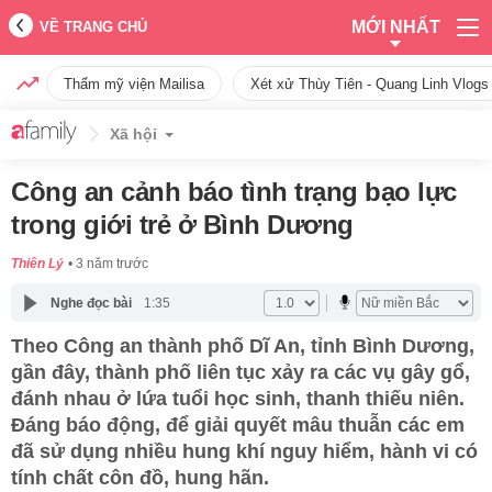
MỚI NHẤT
VỀ TRANG CHỦ
Thẩm mỹ viện Mailisa
Xét xử Thùy Tiên - Quang Linh Vlogs
Xã hội
Công an cảnh báo tình trạng bạo lực
trong giới trẻ ở Bình Dương
Thiên Lý
3 năm trước
Nghe đọc bài
1:35
Theo Công an thành phố Dĩ An, tỉnh Bình Dương,
gần đây, thành phố liên tục xảy ra các vụ gây gổ,
đánh nhau ở lứa tuổi học sinh, thanh thiếu niên.
Đáng báo động, để giải quyết mâu thuẫn các em
đã sử dụng nhiều hung khí nguy hiểm, hành vi có
tính chất côn đồ, hung hãn.