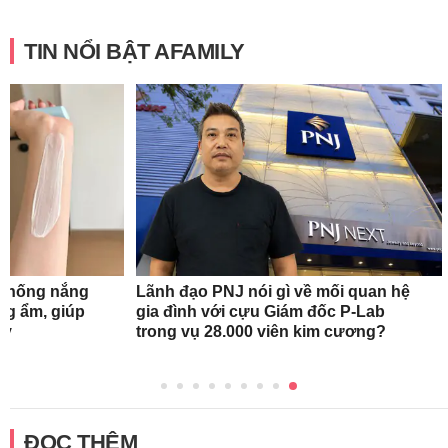
TIN NỔI BẬT AFAMILY
 chống nắng
Lãnh đạo PNJ nói gì về mối quan hệ
ng ẩm, giúp
gia đình với cựu Giám đốc P-Lab
ày
trong vụ 28.000 viên kim cương?
ĐỌC THÊM