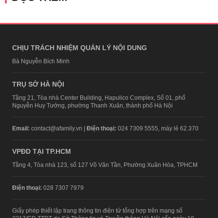
CHỊU TRÁCH NHIỆM QUẢN LÝ NỘI DUNG
Bà Nguyễn Bích Minh
TRỤ SỞ HÀ NỘI
Tầng 21, Tòa nhà Center Building, Hapulico Complex, Số 01, phố
Nguyễn Huy Tưởng, phường Thanh Xuân, thành phố Hà Nội
Email:
contact@afamily.vn |
Điện thoại:
024 7309 5555, máy lẻ 62.370
VPĐD TẠI TP.HCM
Tầng 4, Tòa nhà 123, số 127 Võ Văn Tần, Phường Xuân Hòa, TPHCM
Điện thoại:
028 7307 7979
Giấy phép thiết lập trang thông tin điện tử tổng hợp trên mạng số