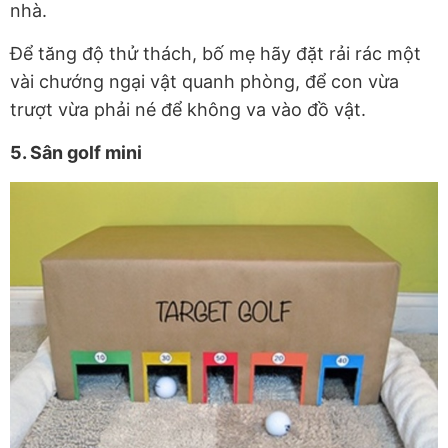
nhà.
Để tăng độ thử thách, bố mẹ hãy đặt rải rác một
vài chướng ngại vật quanh phòng, để con vừa
trượt vừa phải né để không va vào đồ vật.
5. Sân golf mini