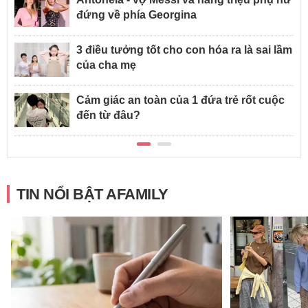
đứng về phía Georgina
3 điều tưởng tốt cho con hóa ra là sai lầm
của cha mẹ
Cảm giác an toàn của 1 đứa trẻ rốt cuộc
đến từ đâu?
TIN NỔI BẬT AFAMILY