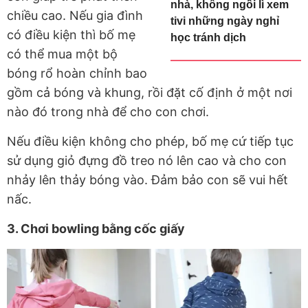
nhà, không ngồi lì xem
chiều cao. Nếu gia đình
tivi những ngày nghỉ
có điều kiện thì bố mẹ
học tránh dịch
có thể mua một bộ
bóng rổ hoàn chỉnh bao
gồm cả bóng và khung, rồi đặt cố định ở một nơi
nào đó trong nhà để cho con chơi.
Nếu điều kiện không cho phép, bố mẹ cứ tiếp tục
sử dụng giỏ đựng đồ treo nó lên cao và cho con
nhảy lên thảy bóng vào. Đảm bảo con sẽ vui hết
nấc.
3. Chơi bowling bằng cốc giấy