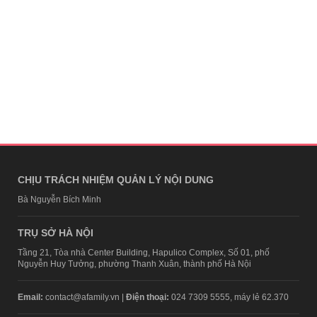
CHỊU TRÁCH NHIỆM QUẢN LÝ NỘI DUNG
Bà Nguyễn Bích Minh
TRỤ SỞ HÀ NỘI
Tầng 21, Tòa nhà Center Building, Hapulico Complex, Số 01, phố
Nguyễn Huy Tưởng, phường Thanh Xuân, thành phố Hà Nội
Email:
contact@afamily.vn |
Điện thoại:
024 7309 5555, máy lẻ 62.370