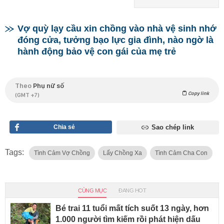
Vợ quỳ lạy cầu xin chồng vào nhà vệ sinh nhớ
đóng cửa, tưởng bạo lực gia đình, nào ngờ là
hành động bảo vệ con gái của mẹ trẻ
Theo
Phụ nữ số
Copy link
(GMT +7)
Chia sẻ
Sao chép link
Tags:
Tình Cảm Vợ Chồng
Lấy Chồng Xa
Tình Cảm Cha Con
CÙNG MỤC
ĐANG HOT
Bé trai 11 tuổi mất tích suốt 13 ngày, hơn
1.000 người tìm kiếm rồi phát hiện dấu