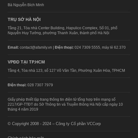
Bà Nguyễn Bích Minh
TRỤ SỞ HÀ NỘI
Tầng 21, Tòa nhà Center Building, Hapulico Complex, Số 01, phố
Nguyễn Huy Tưởng, phường Thanh Xuân, thành phố Hà Nội
Email:
contact@afamily.vn |
Điện thoại:
024 7309 5555, máy lẻ 62.370
VPĐD TẠI TP.HCM
Tầng 4, Tòa nhà 123, số 127 Võ Văn Tần, Phường Xuân Hòa, TPHCM
Điện thoại:
028 7307 7979
Giấy phép thiết lập trang thông tin điện tử tổng hợp trên mạng số
2217/GP-TTĐT do Sở Thông tin và Truyền thông Hà Nội cấp ngày 10
tháng 4 năm 2019
© Copyright 2008 - 2024 – Công ty Cổ phần VCCorp