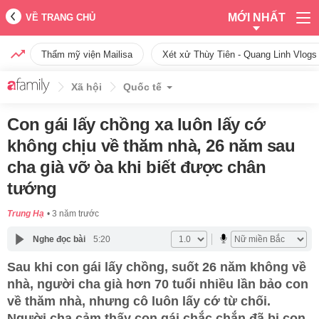
MỚI NHẤT
VỀ TRANG CHỦ
Thẩm mỹ viện Mailisa
Xét xử Thùy Tiên - Quang Linh Vlogs
Xã hội
Quốc tế
Con gái lấy chồng xa luôn lấy cớ
không chịu về thăm nhà, 26 năm sau
cha già vỡ òa khi biết được chân
tướng
Trung Hạ
3 năm trước
Nghe đọc bài
5:20
Sau khi con gái lấy chồng, suốt 26 năm không về
nhà, người cha già hơn 70 tuổi nhiều lần bảo con
về thăm nhà, nhưng cô luôn lấy cớ từ chối.
Người cha cảm thấy con gái chắc chắn đã bị con