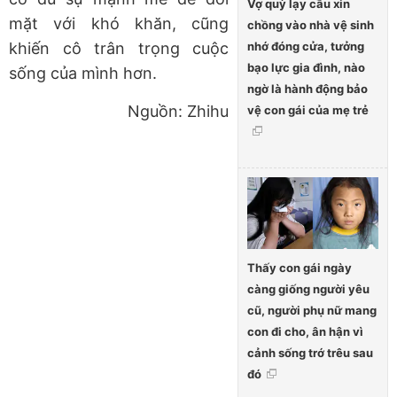
Vợ quỳ lạy cầu xin
mặt với khó khăn, cũng
chồng vào nhà vệ sinh
nhớ đóng cửa, tưởng
khiến cô trân trọng cuộc
bạo lực gia đình, nào
sống của mình hơn.
ngờ là hành động bảo
Nguồn: Zhihu
vệ con gái của mẹ trẻ
Thấy con gái ngày
càng giống người yêu
cũ, người phụ nữ mang
con đi cho, ân hận vì
cảnh sống trớ trêu sau
đó